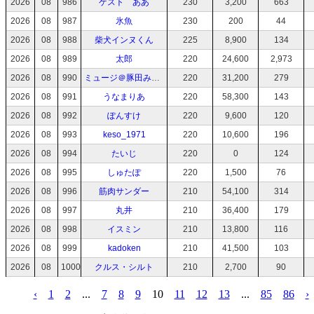
2026
08
986
ゲスト ああ
230
3,200
663
2026
08
987
氷魚
230
200
44
2026
08
988
柴犬インヌくん
225
8,900
134
2026
08
989
太郎
220
24,600
2,973
2026
08
990
ミュージ＠豚田みゅ～じ
220
31,200
279
2026
08
991
うなまりあ
220
58,300
143
2026
08
992
ぽんすけ
220
9,600
120
2026
08
993
keso_1971
220
10,600
196
2026
08
994
たいじ
220
0
124
2026
08
995
しゅたぽ
220
1,500
76
2026
08
996
筋肉サンダー
210
54,100
314
2026
08
997
丸井
210
36,400
179
2026
08
998
イスミン
210
13,800
116
2026
08
999
kadoken
210
41,500
103
2026
08
1000
クルス・シルト
210
2,700
90
‹
1
2
...
7
8
9
10
11
12
13
...
85
86
›