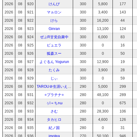
2026
08
920
けんぴ
300
5,800
177
2026
08
921
マヵロン
300
3,400
143
2026
08
922
けら
300
16,200
44
2026
08
923
Ginran
300
13,100
124
2026
08
924
ぜぶR甘党自粛中
300
6,000
83
2026
08
925
ピュエラ
300
0
16
2026
08
926
狐森スー
300
0
50
2026
08
927
よぐるん Yogurun
300
12,900
19
2026
08
928
たくみ
300
3,900
28
2026
08
929
じぃ
300
0
59
2026
08
930
TAROU＠生涯いえねこ推し
290
5,000
299
2026
08
931
⭐️プラチナ⭐️
280
48,100
289
2026
08
932
ぅl＝ちｬω
280
0
675
2026
08
933
さむ
280
28,300
106
2026
08
934
タカヒロ
280
4,600
126
2026
08
935
紀ノ国
280
0
31
2026
08
936
imotea
270
50,100
946