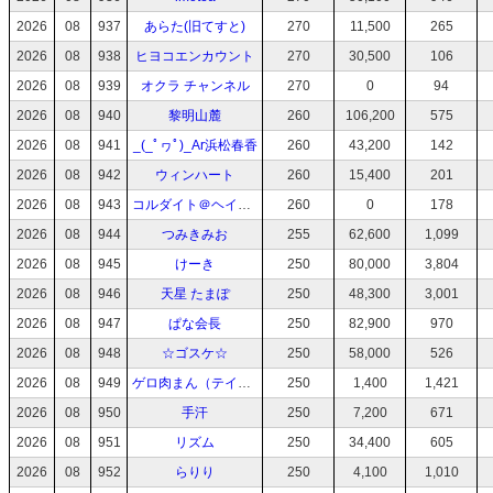
2026
08
937
あらた(旧てすと)
270
11,500
265
2026
08
938
ヒヨコエンカウント
270
30,500
106
2026
08
939
オクラ チャンネル
270
0
94
2026
08
940
黎明山麓
260
106,200
575
2026
08
941
_(_ﾟヮﾟ)_Ar浜松春香
260
43,200
142
2026
08
942
ウィンハート
260
15,400
201
2026
08
943
コルダイト＠ヘイワード提督
260
0
178
2026
08
944
つみきみお
255
62,600
1,099
2026
08
945
けーき
250
80,000
3,804
2026
08
946
天星 たまぽ
250
48,300
3,001
2026
08
947
ぱな会長
250
82,900
970
2026
08
948
☆ゴスケ☆
250
58,000
526
2026
08
949
ゲロ肉まん（テイカー）
250
1,400
1,421
2026
08
950
手汗
250
7,200
671
2026
08
951
リズム
250
34,400
605
2026
08
952
らりり
250
4,100
1,010