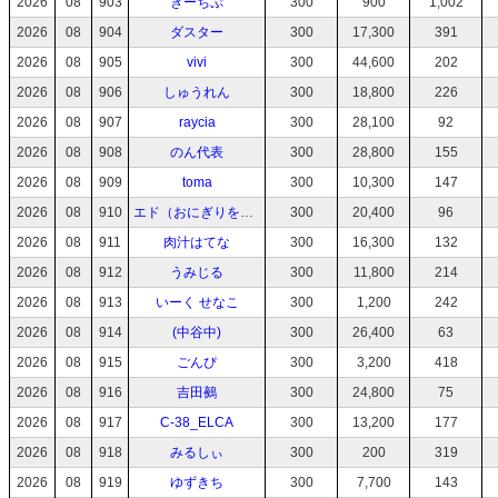
2026
08
903
きーちぷ
300
900
1,002
2026
08
904
ダスター
300
17,300
391
2026
08
905
vivi
300
44,600
202
2026
08
906
しゅうれん
300
18,800
226
2026
08
907
raycia
300
28,100
92
2026
08
908
のん代表
300
28,800
155
2026
08
909
toma
300
10,300
147
2026
08
910
エド（おにぎりを添えて）
300
20,400
96
2026
08
911
肉汁はてな
300
16,300
132
2026
08
912
うみじる
300
11,800
214
2026
08
913
いーく せなこ
300
1,200
242
2026
08
914
(中谷中)
300
26,400
63
2026
08
915
ごんぴ
300
3,200
418
2026
08
916
吉田鵺
300
24,800
75
2026
08
917
C-38_ELCA
300
13,200
177
2026
08
918
みるしぃ
300
200
319
2026
08
919
ゆずきち
300
7,700
143