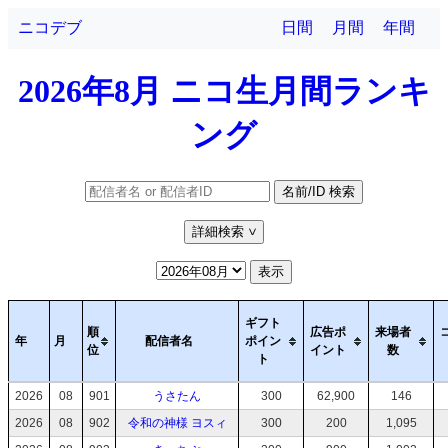
ニコデブ
日間
月間
年間
2026年8月 ニコ生月間ランキ
ング
名前/ID 検索
詳細検索
>
表示
ギフト
順
広告ポ
来場者
年
月
配信者名
ポイン
位
イント
数
ト
2026
08
901
うさたん
300
62,900
146
2026
08
902
令和の神様 ヨスィ
300
200
1,095