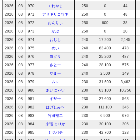
2026
08
970
くれやま
250
0
44
2026
08
971
アサギリコワネ
250
0
48
2026
08
972
おんりぃ
250
600
38
2026
08
973
かぶ
250
0
20
2026
08
974
おじじ
240
17,200
2,145
2026
08
975
めい
240
63,400
478
2026
08
976
ヨグリ
240
25,200
487
2026
08
977
さとー
240
28,100
575
2026
08
978
やまー
240
2,500
149
2026
08
979
ム～
230
31,500
3,462
2026
08
980
あいにゃ♡
230
63,100
10,756
2026
08
981
ギザ十
230
27,600
563
2026
08
982
はげしみ〜
230
111,100
345
2026
08
983
竹田裕二
230
6,900
676
2026
08
984
来瑠 まりか
230
30,100
306
2026
08
985
ミツバチ
230
42,700
128