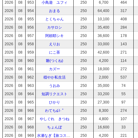
2026
08
953
小鳥遊 ユフィ
250
6,700
464
2026
08
954
おまる
250
64,400
317
2026
08
955
とくちゃん
250
10,100
408
2026
08
956
カサロシ
250
35,400
284
2026
08
957
阿頼耶シキ
250
36,600
178
2026
08
958
えりお
250
33,000
143
2026
08
959
にこ茶
250
42,600
271
2026
08
960
雛(つくね)
250
4,200
114
2026
08
961
カズー
250
18,000
272
2026
08
962
穏やか私生活
250
2,000
537
2026
08
963
うおみ
250
35,000
74
2026
08
964
短調リクエスト
250
33,200
55
2026
08
965
ひかり
250
27,300
97
2026
08
966
わてち໒꒱· ﾟ
250
8,300
274
2026
08
967
やしぐれ きつね
250
4,800
107
2026
08
968
ちょんぼ
250
16,600
33
2026
08
969
水瀬なぎ【旅コスごはん】
250
4,200
221