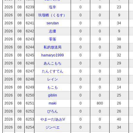
2026
08
6239
塩辛
0
0
23
2026
08
6240
玖瑠栖（くるす）
0
0
9
2026
08
6241
serutan
0
0
34
2026
08
6242
志優
0
0
9
2026
08
6243
零落
0
0
38
2026
08
6244
私的放送局
0
0
28
2026
08
6245
hamaryo1999
0
0
32
2026
08
6246
あんこもち
0
0
29
2026
08
6247
たんぐすてん
0
0
10
2026
08
6248
レイン
0
0
33
2026
08
6249
もこも
0
0
14
2026
08
6250
giblin
0
0
25
2026
08
6251
maki
0
800
26
2026
08
6252
ぴろん
0
0
26
2026
08
6253
やまーだ/あおV
0
0
40
2026
08
6254
ジンベエ
0
0
34