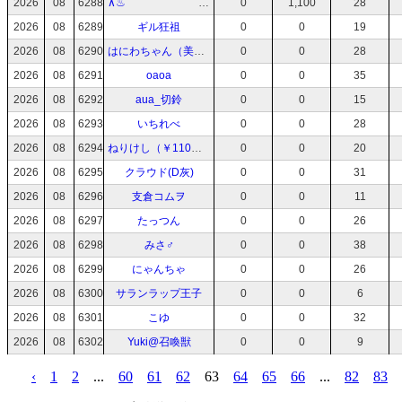
2026
08
6288
∧♨⠀⠀⠀⠀⠀⠀⠀⠀⠀⠀⠀⠀⠀⠀
0
1,100
28
2026
08
6289
ギル狂祖
0
0
19
2026
08
6290
はにわちゃん（美少女）
0
0
28
2026
08
6291
oaoa
0
0
35
2026
08
6292
aua_切鈴
0
0
15
2026
08
6293
いちれべ
0
0
28
2026
08
6294
ねりけし（￥110＋税）
0
0
20
2026
08
6295
クラウド(D灰)
0
0
31
2026
08
6296
支倉コムヲ
0
0
11
2026
08
6297
たっつん
0
0
26
2026
08
6298
みさ♂
0
0
38
2026
08
6299
にゃんちゃ
0
0
26
2026
08
6300
サランラップ王子
0
0
6
2026
08
6301
こゆ
0
0
32
2026
08
6302
Yuki@召喚獣
0
0
9
‹
1
2
...
60
61
62
63
64
65
66
...
82
83