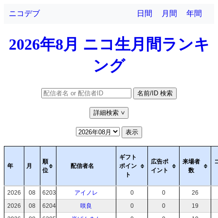
ニコデブ
日間
月間
年間
2026年8月 ニコ生月間ランキ
ング
名前/ID 検索
詳細検索
>
表示
ギフト
順
広告ポ
来場者
年
月
配信者名
ポイン
位
イント
数
ト
2026
08
6203
アイノレ
0
0
26
2026
08
6204
咲良
0
0
19