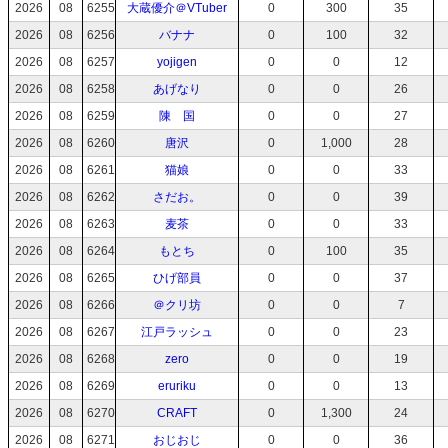
2026
08
6255
大蔵優介＠VTuber
0
300
35
2026
08
6256
バナナ
0
100
32
2026
08
6257
yojigen
0
0
12
2026
08
6258
あげなり
0
0
26
2026
08
6259
陳 国
0
0
27
2026
08
6260
唐沢
0
1,000
28
2026
08
6261
猫娘
0
0
33
2026
08
6262
さだお。
0
0
39
2026
08
6263
麦茶
0
0
33
2026
08
6264
もとち
0
100
35
2026
08
6265
ひげ部員
0
0
37
2026
08
6266
＠クリ坊
0
0
7
2026
08
6267
江戸ラッシュ
0
0
23
2026
08
6268
zero
0
0
19
2026
08
6269
eruriku
0
0
13
2026
08
6270
CRAFT
0
1,300
24
2026
08
6271
おじおじ
0
0
36