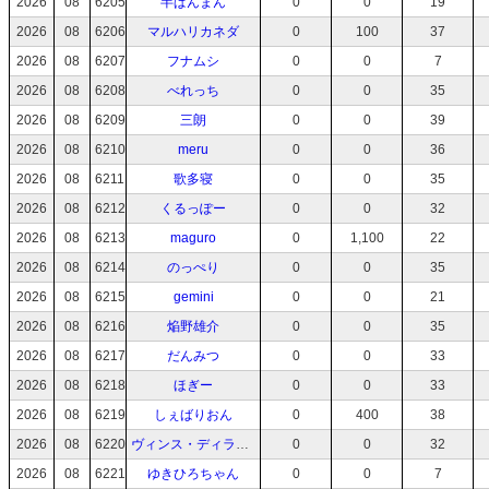
2026
08
6205
半ぱんまん
0
0
19
2026
08
6206
マルハリカネダ
0
100
37
2026
08
6207
フナムシ
0
0
7
2026
08
6208
べれっち
0
0
35
2026
08
6209
三朗
0
0
39
2026
08
6210
meru
0
0
36
2026
08
6211
歌多寝
0
0
35
2026
08
6212
くるっぽー
0
0
32
2026
08
6213
maguro
0
1,100
22
2026
08
6214
のっぺり
0
0
35
2026
08
6215
gemini
0
0
21
2026
08
6216
焔野雄介
0
0
35
2026
08
6217
だんみつ
0
0
33
2026
08
6218
ほぎー
0
0
33
2026
08
6219
しぇばりおん
0
400
38
2026
08
6220
ヴィンス・ディラン 24
0
0
32
2026
08
6221
ゆきひろちゃん
0
0
7