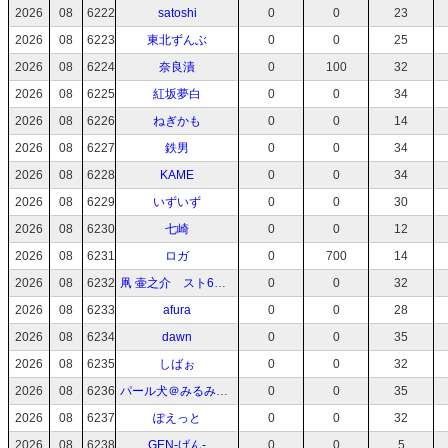
2026
08
6222
satoshi
0
0
23
2026
08
6223
東北ずんぶ
0
0
25
2026
08
6224
奈良漬
0
100
32
2026
08
6225
紅坂夢白
0
0
34
2026
08
6226
ねぎかも
0
0
14
2026
08
6227
鉄男
0
0
34
2026
08
6228
KAME
0
0
34
2026
08
6229
いずいず
0
0
30
2026
08
6230
七崎
0
0
12
2026
08
6231
ロガ
0
700
14
2026
08
6232
凧 壷之介 スト6と動画編集の人
0
0
32
2026
08
6233
afura
0
0
28
2026
08
6234
dawn
0
0
35
2026
08
6235
しばぉ
0
0
32
2026
08
6236
パール犬＠みるみるー
0
0
35
2026
08
6237
ぽえっと
0
0
32
2026
08
6238
GEN-げん-
0
0
5