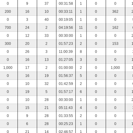
0
9
37
00:31:58
1
0
0
200
16
10
00:33:11
1
0
362
0
3
40
00:19:05
1
0
0
700
24
2
04:19:56
11
0
162
0
12
33
00:30:00
1
0
0
300
20
2
01:57:23
2
0
153
0
26
3
11:00:39
8
0
0
0
16
13
01:27:05
3
0
0
1,000
17
2
01:00:00
2
0
1,000
0
16
19
01:56:37
5
0
0
0
10
32
01:42:59
2
0
0
0
19
5
01:57:17
6
0
0
0
10
28
00:30:00
1
0
0
0
15
21
05:11:43
4
0
0
0
9
28
01:33:55
2
0
0
0
6
28
00:25:23
1
0
0
0
21
14
02:46:57
1
0
0