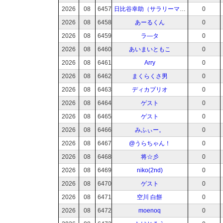
2026
08
6457
日比谷幸助（サラリーマン小説家）
0
2026
08
6458
あーるくん
0
2026
08
6459
ラ―タ
0
2026
08
6460
あいまいともこ
0
2026
08
6461
Arry
0
2026
08
6462
まくらくさ男
0
2026
08
6463
ディカプリオ
0
2026
08
6464
ゲスト
0
2026
08
6465
ゲスト
0
2026
08
6466
みふぃー。
0
2026
08
6467
@うらちゃん！
0
2026
08
6468
将☆彡
0
2026
08
6469
niko(2nd)
0
2026
08
6470
ゲスト
0
2026
08
6471
空川 白餅
0
2026
08
6472
moenoq
0