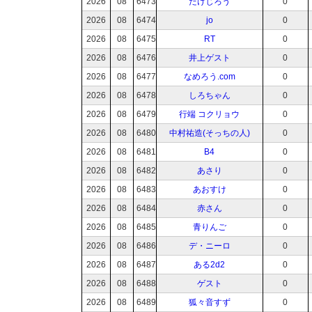
2026
08
6473
たけじろう
0
2026
08
6474
jo
0
2026
08
6475
RT
0
2026
08
6476
井上ゲスト
0
2026
08
6477
なめろう.com
0
2026
08
6478
しろちゃん
0
2026
08
6479
行端 コクリョウ
0
2026
08
6480
中村祐造(そっちの人)
0
2026
08
6481
B4
0
2026
08
6482
あさり
0
2026
08
6483
あおすけ
0
2026
08
6484
赤さん
0
2026
08
6485
青りんご
0
2026
08
6486
デ・ニーロ
0
2026
08
6487
ある2d2
0
2026
08
6488
ゲスト
0
2026
08
6489
狐々音すず
0