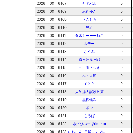
2026
08
6407
ヤドパル
0
2026
08
6408
烏丸ゆん
0
2026
08
6409
さんしろ
0
2026
08
6410
光☄
0
2026
08
6411
倉木おーーーねこ
0
2026
08
6412
ルテー
0
2026
08
6413
なやみ
0
2026
08
6414
霞ヶ淵鬼三郎
0
2026
08
6415
五月雨さつき
0
2026
08
6416
ぷぅ太郎
0
2026
08
6417
てとら
0
2026
08
6418
大学編入試験対策
0
2026
08
6419
黒柳健次
0
2026
08
6420
ポン
0
2026
08
6421
もろば
0
2026
08
6422
水浴びぶーほ(bu-ho)
0
2026
08
6423
にちこん_日曜コンプレックス
0