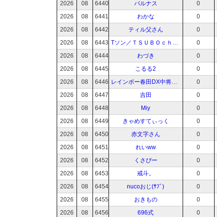
2026
08
6440
パルナス
0
2026
08
6441
わかな
0
2026
08
6442
ティル父さん
0
2026
08
6443
Tソン／ＴＳＵＢＯｃｈａｎ
0
2026
08
6444
わづき
0
2026
08
6445
こるる2
0
2026
08
6446
レインボー春田DX中将（白目）。
0
2026
08
6447
吉田
0
2026
08
6448
Miy
0
2026
08
6449
きゃめすてぃっく
0
2026
08
6450
赤文字さん
0
2026
08
6451
れいww
0
2026
08
6452
くさぴー
0
2026
08
6453
戒斗。
0
2026
08
6454
nucoおじ(ｻﾌﾞ)
0
2026
08
6455
おきもの
0
2026
08
6456
696式
0