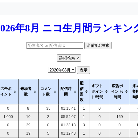
2026年8月 ニコ生月間ランキン
名前/ID 検索
詳細検索
>
表示
配
ギフト
広告ポ
来
広告ポ
来場者
コメン
配信時
信
ポイン
イント/
者数
イント
数
ト数
間
回
ト/時間
時間
時
数
0
8
35
01:15:41
1
0
0
1,000
10
2
05:54:07
1
0
169
0
29
0
01:33:13
3
0
0
0
19
5
01:12:43
1
0
0