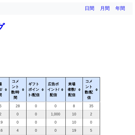
日間
月間
年間
グ
コメ
コメ
場
ギフト
広告ポ
来場
ント
ント
/
ポイン
イント/
者数/
数/時
数/配
間
ト/配信
配信
配信
間
信
6
28
0
0
8
35
2
0
0
1,000
10
2
19
0
0
0
10
0
16
4
0
0
19
5