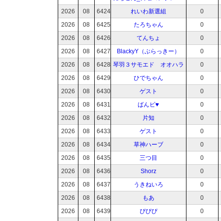
2026
08
6424
れいわ新選組
0
2026
08
6425
たろちゃん
0
2026
08
6426
てんちょ
0
2026
08
6427
BlackyY（ぶらっきー）
0
2026
08
6428
琴羽３サモエド オオハラ
0
2026
08
6429
ひでちゃん
0
2026
08
6430
ゲスト
0
2026
08
6431
ばんビ♥︎
0
2026
08
6432
片知
0
2026
08
6433
ゲスト
0
2026
08
6434
草神ハーブ
0
2026
08
6435
三つ目
0
2026
08
6436
Shorz
0
2026
08
6437
うきねいろ
0
2026
08
6438
もあ
0
2026
08
6439
ぴぴぴ
0