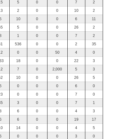
15
5
0
0
7
2
13
2
0
0
10
2
5
10
0
0
6
11
65
5
0
0
26
2
3
1
0
0
7
2
31
536
0
0
2
35
12
0
0
50
4
0
33
18
0
0
22
3
12
7
0
2,000
5
3
52
10
0
0
26
5
6
0
0
0
6
0
23
0
0
0
7
0
35
3
0
0
7
1
8
6
0
0
4
3
6
6
0
0
19
17
10
14
0
0
4
5
6
0
0
0
3
0