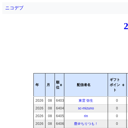
ニコデブ
ギフト
順
年
月
配信者名
ポイン
位
ト
2026
08
6403
東雲 弥生
0
2026
08
6404
sc-mizuno
0
2026
08
6405
rin
0
2026
08
6406
塵＠ちりつも！
0