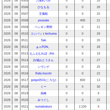
2026
08
6505
六条れっか
0
0
20
2026
08
6506
ひなもる
0
0
26
2026
08
6507
壬風蛙
0
0
25
2026
08
6508
yousuke
0
400
21
2026
08
6509
ペンギン野郎
0
0
21
2026
08
6510
コンバットkichurea
0
0
29
2026
08
6511
Taki
0
0
20
2026
08
6512
ぁゃPON。
0
0
28
2026
08
6513
えふえむれぼ（fmrevo）
0
0
19
2026
08
6514
白城おとうさん
0
0
27
2026
08
6515
シヴシゲ
0
0
25
2026
08
6516
Rafu-hocchi
0
0
22
2026
08
6517
golgo0531(ころな)
0
800
13
2026
08
6518
くー
0
0
30
2026
08
6519
高崎
0
0
6
2026
08
6520
みつぐし
0
0
22
2026
08
6521
numabukuro
0
2,100
6