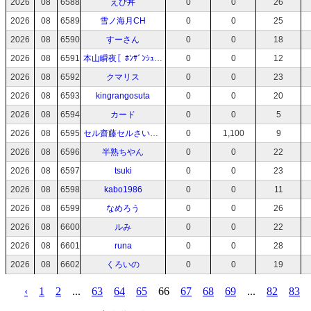
2026
08
6588
えぴ丼
0
0
26
2026
08
6589
雪ノ海月CH
0
0
25
2026
08
6590
すーさん
0
0
18
2026
08
6591
本山瞬夜〖ﾎﾝｻﾞﾝｼｭﾝﾔ〗
0
0
12
2026
08
6592
クマリス
0
0
23
2026
08
6593
kingrangosuta
0
0
20
2026
08
6594
カード
0
0
5
2026
08
6595
セル齋藤セルさいとうセルサイトウ
0
1,100
9
2026
08
6596
半熟ちやん
0
0
22
2026
08
6597
tsuki
0
0
23
2026
08
6598
kabo1986
0
0
11
2026
08
6599
なめろう
0
0
26
2026
08
6600
ルみ
0
0
22
2026
08
6601
runa
0
0
28
2026
08
6602
くろいの
0
0
19
‹
1
2
...
63
64
65
66
67
68
69
...
82
83