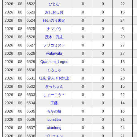
2026
08
6522
ひとむ
0
0
22
2026
08
6523
おしおしお
0
0
15
2026
08
6524
ゆいのう未定
0
0
24
2026
08
6525
ナマゾウ
0
0
3
2026
08
6526
茂木 孔志
0
0
20
2026
08
6527
フリコミスト
0
0
27
2026
08
6528
watawata
0
0
27
2026
08
6529
Quantum_Logos
0
0
13
2026
08
6530
くるしゃ
0
0
26
2026
08
6531
征広 界人＃お気楽
0
0
20
2026
08
6532
ぎっちょん
0
0
15
2026
08
6533
しょーこう＊
0
0
22
2026
08
6534
工藤
0
0
14
2026
08
6535
ろかの輪
0
0
16
2026
08
6536
Lonizea
0
0
31
2026
08
6537
xianlong
0
0
24
2026
08
6538
プリエモン
0
0
21