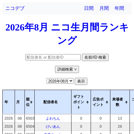
ニコデブ
日間
月間
年間
2026年8月 ニコ生月間ランキ
ング
名前/ID 検索
詳細検索
>
表示
ギフト
順
広告ポ
来場者
年
月
配信者名
ポイン
位
イント
数
ト
2026
08
6503
よわちん
0
0
13
2026
08
6504
けいあん
0
0
26