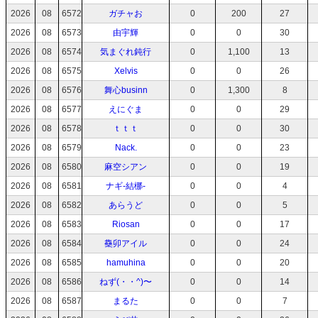
2026
08
6572
ガチャお
0
200
27
2026
08
6573
由宇輝
0
0
30
2026
08
6574
気まぐれ鈍行
0
1,100
13
2026
08
6575
Xelvis
0
0
26
2026
08
6576
舞心businn
0
1,300
8
2026
08
6577
えにぐま
0
0
29
2026
08
6578
ｔｔｔ
0
0
30
2026
08
6579
Nack.
0
0
23
2026
08
6580
麻空シアン
0
0
19
2026
08
6581
ナギ-結梛-
0
0
4
2026
08
6582
あらうど
0
0
5
2026
08
6583
Riosan
0
0
17
2026
08
6584
雧卯アイル
0
0
24
2026
08
6585
hamuhina
0
0
20
2026
08
6586
ねず(・・^)〜
0
0
14
2026
08
6587
まるた
0
0
7