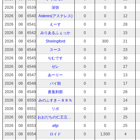
2026
08
6539
深弥
0
0
8
2026
08
6540
Asteres(アステレス)
0
0
12
2026
08
6541
えーす
0
0
28
2026
08
6542
みりあるふぇっか
0
0
15
2026
08
6543
Shelingford
0
300
21
2026
08
6544
スース
0
0
23
2026
08
6545
ぢむです
0
0
30
2026
08
6546
ゼレ
0
0
27
2026
08
6547
あーりー
0
0
13
2026
08
6548
パイ助
0
0
17
2026
08
6549
蒼葉刹那
0
0
28
2026
08
6550
みのふすき～８８％
0
0
14
2026
08
6551
リボ
0
0
18
2026
08
6552
おおだちの仁王立ちch
0
0
25
2026
08
6553
afgr
0
0
25
2026
08
6554
ロイド
0
1,500
4