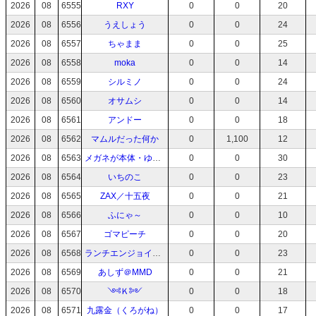
2026
08
6555
RXY
0
0
20
2026
08
6556
うえしょう
0
0
24
2026
08
6557
ちゃまま
0
0
25
2026
08
6558
moka
0
0
14
2026
08
6559
シルミノ
0
0
24
2026
08
6560
オサムシ
0
0
14
2026
08
6561
アンドー
0
0
18
2026
08
6562
マムルだった何か
0
1,100
12
2026
08
6563
メガネが本体・ゆりえさん
0
0
30
2026
08
6564
いちのこ
0
0
23
2026
08
6565
ZAX／十五夜
0
0
21
2026
08
6566
ふにゃ～
0
0
10
2026
08
6567
ゴマピーチ
0
0
20
2026
08
6568
ランチエンジョイじょにー
0
0
23
2026
08
6569
あしず＠MMD
0
0
21
2026
08
6570
༺Ｋ༻
0
0
18
2026
08
6571
九露金（くろがね）
0
0
17