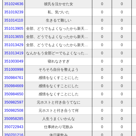
351024636
彼氏を泣かせた女
0
0
351019239
私、気づいた
0
0
351014110
生きるて難しい
0
0
351013905
全部、どうでもよくなったから新天地に行く
0
0
351013655
全部、どうでもよくなったから新天地に行く
0
0
351013429
全部、どうでもよくなったから新天地に行く
0
0
351013419
なんかもう全部どーでもよくなったから新天地に行こう
0
0
351003049
寝れなさすぎ
0
0
351000998
そろそろ自分を整えよう
0
0
350984761
感情をなくすことにした
0
0
350984669
感情をなくすことにした
0
0
350984650
感情をなくすことにした
0
0
350982597
元ホストと付き合うてなに
0
0
350982508
元ホストと付き合うて何
0
0
350958285
人生うまくいかんな
0
0
350722943
仕事終わり宅飲み
0
0
350701216
休日家飲み
0
0