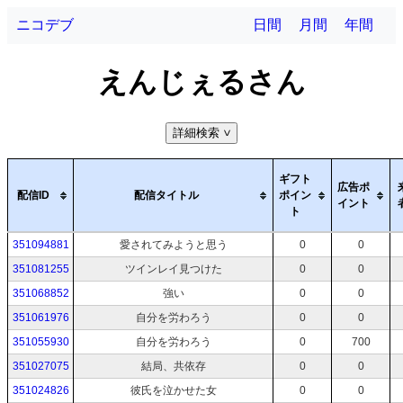
ニコデブ
日間
月間
年間
えんじぇるさん
詳細検索
>
ギフト
広告ポ
配信ID
配信タイトル
ポイン
イント
ト
351094881
愛されてみようと思う
0
0
351081255
ツインレイ見つけた
0
0
351068852
強い
0
0
351061976
自分を労わろう
0
0
351055930
自分を労わろう
0
700
351027075
結局、共依存
0
0
351024826
彼氏を泣かせた女
0
0