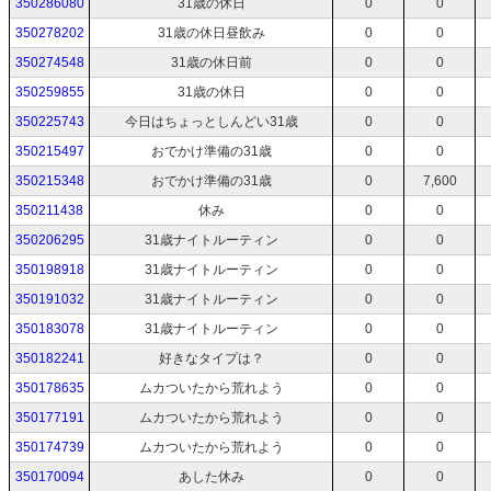
350286080
31歳の休日
0
0
350278202
31歳の休日昼飲み
0
0
350274548
31歳の休日前
0
0
350259855
31歳の休日
0
0
350225743
今日はちょっとしんどい31歳
0
0
350215497
おでかけ準備の31歳
0
0
350215348
おでかけ準備の31歳
0
7,600
350211438
休み
0
0
350206295
31歳ナイトルーティン
0
0
350198918
31歳ナイトルーティン
0
0
350191032
31歳ナイトルーティン
0
0
350183078
31歳ナイトルーティン
0
0
350182241
好きなタイプは？
0
0
350178635
ムカついたから荒れよう
0
0
350177191
ムカついたから荒れよう
0
0
350174739
ムカついたから荒れよう
0
0
350170094
あした休み
0
0