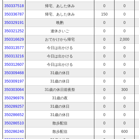
350337518
帰宅、あした休み
0
0
350336787
帰宅、あした休み
150
0
350329191
晩酌
0
0
350321252
連休さいご
0
0
350316629
おでかけから帰宅
0
2,000
350313577
今日は出かける
0
0
350313216
今日は出かける
0
0
350312607
今日は出かける
0
0
350309468
31歳の休日
0
0
350309197
31歳の休日
0
0
350303064
31歳の休日前夜祭
0
300
350296976
31歳の夜
0
0
350289257
31歳の休日
0
0
350286652
31歳の休日
0
0
350286510
散歩配信
0
0
350286240
散歩配信
0
600