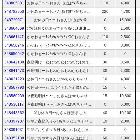
348805381
お休み日〜〜おさんぽぽぽ🐾💭ちゃりちゃりりりり🚲♪；9
110
4,900
348782950
お休み日〜〜おさんぽぽぽ🐾💭ちゃりちゃりりりり🚲♪；9
220
4,700
348729071
お休み日〜〜おさんぽぽぽ🐾💭
0
15,800
348664669
🌕皆既月食始まってるるる🌕🌖🌗🌘🌑🌒🌓🌔🌕
0
1,500
348661147
かがわぁーﾃｸﾃｸ🐈🐾🐾🐾💨🌕おさんぽぽぽ♪
110
2,500
348650946
かがわぁーﾃｸﾃｸ🐈🐾🐾🐾💨おさんぽぽぽ♪
0
8,000
348650942
かがわぁーﾃｸﾃｸ🐈🐾🐾🐾💨おさんぽぽぽ♪
0
0
348642130
夜勤明けーねむねむねむねむむむむ( ¯꒳​¯ )ᐝ🌀台風どんなんだろ
30
3,500
348641473
夜勤明けーねむねむねむねむむむむ( ¯꒳​¯ )ᐝ🌀台風どんなんだろ
30
1,300
348621223
公休日〜〜おさんぽ🚲ちゃりちゃりりりりん♪🚲‪𓂃 𓈒𓏸
10
4,000
348567793
公休日〜〜ぃにバイトしたぁ帰りのおさんぽ🚲ちゃりちゃりりりりん♪🚲‪𓂃 𓈒𓏸
15
0
348560239
‎🌞夜勤明け〜〜ぃおさんぽ🚲ちゃりちゃりりりりん♪🚲‪𓂃 𓈒𓏸
15
10,600
348536117
‎🌞夜勤明け〜〜ぃおさんぽ🚲ちゃりちゃりりりりん♪🚲‪𓂃 𓈒𓏸
0
6,000
348448862
‎💭お休み日〜おさんぽぽぽ⸒⸒⸒⸒🐾
40
10,100
348397987
‎🤍🩵｡°夜勤入りぃ♪あちぃねえちゃりちゃりりりり
10
2,000
348391031
‎🤍🩵｡°おやすぅみ日♪あちぃねえちゃりちゃりりりり
0
0
348352138
‎🤍🩵｡°おやすぅみ日♪おさんぽぽぽぽーんあちぃねえ
60
1,900