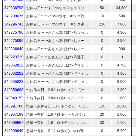
349338798
お休み日〜〜☀️｡°🚲ちゃりちゃりりりり🚲𓂃◌𓈒
50
34,300
349299076
お休み日〜〜ハマのウオーキング終わってーお昼たべてーヨコハマさよならぁ✨️
10
500
349296743
お休み日〜〜ハマのウオーキング参加☀️｡°横浜きたよよよ🐾🐾
230
7,800
349275796
お休み日〜〜おさんぽぽぽ🐾ちょっとまいごってやっととーちゃく公園🐾💭｡°
0
4,300
349275096
お休み日〜〜あさんぽぽぽ🐾ちょーっと🐾日向ぼっここ☀️｡°
0
3,500
349236840
お休み日〜〜あさんぽぽぽ🐾ちょーっと🐾🐾
0
900
349223729
お休み日〜〜おさんぽぽぽ🐾💭迷子なりませんよーにい🐾🐾
0
0
349062822
お休み日〜〜おさんぽぽぽ🐾💭ちゃりちゃりりりり🚲♪迷子になりませんよぉぉぉに ㅅ|やっと🌹とうちゃーく。。。ちょいヘロヘロ
0
4,700
349062282
お休み日〜〜おさんぽぽぽ🐾💭ちゃりちゃりりりり🚲♪迷子になりませんよぉぉぉに ㅅ|てすと
0
4,300
349055828
お休み日〜〜おさんぽぽぽ🐾💭ちゃりちゃりりりり🚲♪迷子になりませんよぉぉぉに ㅅ|
0
9,000
349050698
〜お休み日…2.8キロ歩いて(ง ˙ω˙)〜バス乗って帰ってきた〜らっ☆もぅイルミネーション✨️🎄✨️✨️
0
2,300
349049152
〜お休み日…2.8キロ歩いて(ง ˙ω˙)〜バス乗って池袋きた
0
1,800
348991780
急遽〜お休み日…1.6キロゆくーり歩く(ง ˙ω˙)ーあれなんだろ？🐾🐾
120
10,300
348967189
急遽〜有休…1.6キロゆくーり歩く(ง ˙ω˙)ว迷子なりませんよーに🐾🐾
20
2,000
348966967
急遽〜有休…1.6キロ小走り(ง ˙ω˙)ว迷子なりませんよーに🐾🐾
30
1,100
348909840
急遽〜有休…2.1キロ歩く(ง ˙ω˙)ว迷子なりませんよーに🐾ᵕ̈
0
5,200