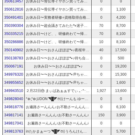
350613457
お休み日〜骨伝導イヤホン買ってみたけど。。。ちょと用足し🚲💨ちゃりちゃりりりりり
0
0
350612816
お休み日〜骨伝導イヤホン買ってみたけど。。。ちょと用足し🚲💨ちゃりちゃりりりりり
0
1,100
350491401
お休み日〜実務者研修⭐️資格取得合格💮＼(^o^)／
0
4,200
350390304
お休み日〜超会議きてみたた🐾迷子るかなあ
70
8,700
350335215
お休み日〜けど、、研修終わて〜帰りﾁｬﾘﾁｬﾘﾘﾘﾘ🚲🐾
70
8,100
350286886
お休み日〜けど、、研修終わて〜帰りﾁｬﾘﾁｬﾘﾘﾘﾘ🚲🐾
10
8,100
350140902
お休み日〜〜おさんぽぽぽ🐾♪夜桜🌸ちょっと電波📡⚡︎悪いかも🐾ごめん
40
17,500
350138783
お休み日〜〜おさんぽぽぽ🐾♪待ち合わせ場所までちょっと🐾
0
500
350067191
お休み日〜〜おさんぽぽぽ🐾♪
0
19,200
349976320
お休み日〜〜おさんぽぽぽ🐾💭ちゃりちゃりりりり🚲♪
0
15,300
349955652
お休み日〜〜おさんぽぽぽ🐾💭ちゃりちゃりりりり🚲♪
0
1,600
349943510
２月22日🎂 まぃばあぁぁすでぃ ｡･*･≡(🤎𐌂:)≡(🤎𐌂:)≡(🤎𐌂:)🎉で久しぶりのビールぷはぁ！(>▽<)／〘[]
1,927
13,600
349828040
*❄️·̩͙*❄️·̩͙UDON◥█̆̈◤࿉∥けーんも ゆーきー*❄️·̩͙*❄️·̩͙おえしえしよっか*❄️·̩͙
0
0
349818776
お遍路さーんんん♪お不動さーんんん♪御参り終わってー神社⛩さん
0
6,100
349817141
お遍路さーんんん♪お不動さーんんん♪
150
3,900
349817041
お遍路さーんんん♪お不動さーんんん♪
0
0
349813763
inたかまぁーつ◥█̆̈◤࿉∥うろんけん〜おさんぽぽぽ⭐️
0
5,700