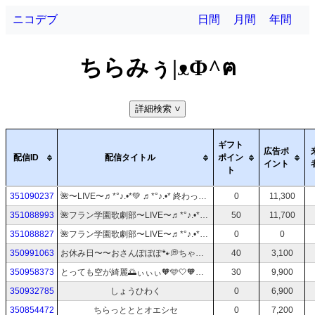
ニコデブ
日間
月間
年間
ちらみぅ|ᴥΦ^ฅ
詳細検索
>
ギフト
広告ポ
配信ID
配信タイトル
ポイン
イント
ト
351090237
🌺〜LIVE〜♬*°♪.•*💚 ♬*°♪.•* 終わって……どーしよっかなお散歩しよか…実はふらついてしゃがんでしまた。。。歩くと元気出るかな？なんか食べたほ良いかな？
0
11,300
351088993
🌺フラン学園歌劇部〜LIVE〜♬*°♪.•*💚 ♬*°♪.•* PARLOUR 『SPIRAL』(原宿)〜いってみるる♬*°♪.•*‪🧡‬‪ ♬*°♪.•*💛♬*°♪.•*
50
11,700
351088827
🌺フラン学園歌劇部〜LIVE〜♬*°♪.•*💚 ♬*°♪.•* PARLOUR 『SPIRAL』(原宿)〜いってみるる♬*°♪.•*‪🧡‬‪ ♬*°♪.•*💛♬*°♪.•*
0
0
350991063
お休み日〜〜おさんぽぽぽ🐾💭ちゃりちゃりりりり🚲♪お祭りやってるぽぽ
40
3,100
350958373
とっても空が綺麗🌅ぃぃぃ‪‪🧡‬‪🩵‎🤍🧡‬‪‎🤍🩵
30
9,900
350932785
しょうひわく
0
6,900
350854472
ちらっとととオエシセ
0
7,200