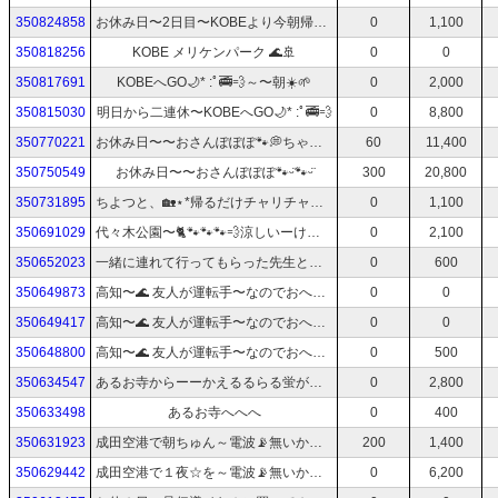
350824858
お休み日〜2日目〜KOBEより今朝帰って来ましたぁー帰ってきて受診🏥
0
1,100
350818256
KOBE メリケンパーク 🌊🚢
0
0
350817691
KOBEへGO🌙* :ﾟ🚎💨～〜朝☀️🌱
0
2,000
350815030
明日から二連休〜KOBEへGO🌙* :ﾟ🚎💨
0
8,800
350770221
お休み日〜〜おさんぽぽぽ🐾💭ちゃりちゃりりりり🚲♪
60
11,400
350750549
お休み日〜〜おさんぽぽぽ🐾ᵕ̈🐾ᵕ̈
300
20,800
350731895
ちよつと、🏡⋆*帰るだけチャリチャリリリリ☆
0
1,100
350691029
代々木公園〜🐈🐾🐾🐾💨涼しいーけどあつい💦やや迷子
0
2,100
350652023
一緒に連れて行ってもらった先生と別れて〜ちょい歩いて帰るるる満月🌕
0
600
350649873
高知〜🌊 友人が運転手〜なのでおへんじできまぺんm(_ _)m電波📡悪いてごめんなさいm(._.)m
0
0
350649417
高知〜🌊 友人が運転手〜なのでおへんじできまぺんm(_ _)m
0
0
350648800
高知〜🌊 友人が運転手〜なのでおへんじできまぺんm(_ _)m
0
500
350634547
あるお寺からーーかえるるらる蛍があ！！！
0
2,800
350633498
あるお寺へへへ
0
400
350631923
成田空港で朝ちゅん～電波📡無いかも。。。さて、
200
1,400
350629442
成田空港で１夜☆を～電波📡無いかも。。。さて、おえしせ練習してみるる
0
6,200