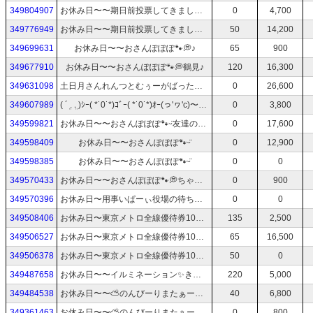
349804907
お休み日〜〜期日前投票してきまして✨🌲✨100円引きクーポン貰ったのでちょっと ⃞⃛୭ᐝ~~coffee time☆
0
4,700
349776949
お休み日〜〜期日前投票してきまして✨🌲✨100円引きクーポン貰ったのでちょっと ⃞⃛୭ᐝ~~coffee time☆
50
14,200
349699631
お休み日〜〜おさんぽぽぽ🐾💭♪
65
900
349677910
お休み日〜〜おさんぽぽぽ🐾💭鶴見♪
120
16,300
349631098
土日月さんれんつとむぅーがばった＼(^^)／お休み日〜〜おさんぽぽぽ🐾晴天なりり🩵💭
0
26,600
349607989
( ´ ܸ. .ܸ )ｼｰ( *˙0˙*)ｺﾞｰ( *˙0˙*)ｵｰ(っ'ヮ'c)〜浜松町へ来たよ🐾ᵕ̈あるーくくく🐾🐾
0
3,800
349599821
お休み日〜〜おさんぽぽぽ🐾ᵕ̈友達のDANCEの公演が19時開演〜六本木からあるーく🐾🐾
0
17,600
349598409
お休み日〜〜おさんぽぽぽ🐾ᵕ̈
0
12,900
349598385
お休み日〜〜おさんぽぽぽ🐾ᵕ̈
0
0
349570433
お休み日〜〜おさんぽぽぽ🐾💭ちゃりちゃりりりり🚲♪おさんぽぽぽ🐾ᵕ̈
0
900
349570396
お休み日〜用事いぱーぃ役場の待ち時間ちゅーなう𓂃𓂂ꕤ*.ﾟおえしせꕤ.｡練習～呼ばれるまで
0
0
349508406
お休み日〜東京メトロ全線優待券10枚使い切り✨️☀️✨️✨️のんびーりまたぁーりり｡°おさんぽぽぽ🐾🐾豊川稲荷稲荷さんへきたた
135
2,500
349506527
お休み日〜東京メトロ全線優待券10枚使い切り✨️☀️✨️✨️のんびーりまたぁーりり｡°おさんぽぽぽ🐾🐾
65
16,500
349506378
お休み日〜東京メトロ全線優待券10枚使い切り✨️☀️✨️✨️のんびーりまたぁーりり｡°おさんぽぽぽ🐾🐾
50
0
349487658
お休み日〜〜イルミネーション✨️きらきらら✨️✨️✨️のんびーりまたぁーりり｡°🚲
220
5,000
349484538
お休み日〜〜⛅️のんびーりまたぁーりりり｡°🚲🐾🐾
40
6,800
349361463
お休み日〜〜⛅️のんびーりまたぁーりりり｡°🚲🐾🐾
0
800