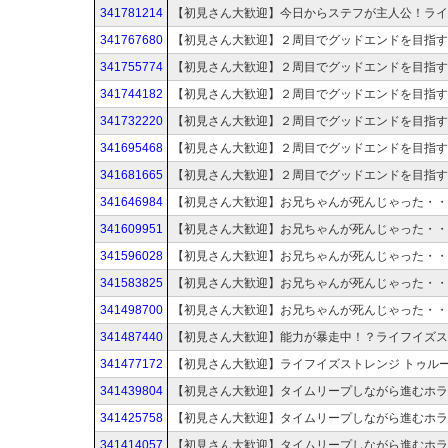
341781214
341767680
341755774
341744182
341732220
341695468
341681665
341646984
341609951
341596028
341583825
341498700
341487440
341477172
341439804
341425758
341414057