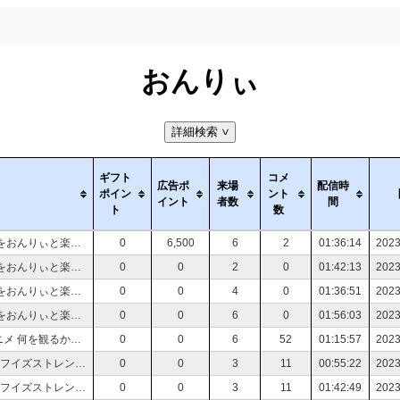
おんりぃ
詳細検索
>
ギフト
コメ
広告ポ
来場
配信時
ポイン
ント
イント
者数
間
ト
数
【初見さん大歓迎】あの名作ゲーム UNDERTALE をおんりぃと楽しもう！〚Vtuber〛
0
6,500
6
2
01:36:14
2023
【初見さん大歓迎】あの名作ゲーム UNDERTALE をおんりぃと楽しもう！〚Vtuber〛
0
0
2
0
01:42:13
2023
【初見さん大歓迎】あの名作ゲーム UNDERTALE をおんりぃと楽しもう！〚Vtuber〛
0
0
4
0
01:36:51
2023
【初見さん大歓迎】あの名作ゲーム UNDERTALE をおんりぃと楽しもう！〚Vtuber〛
0
0
6
0
01:56:03
2023
【初見さん大歓迎】アニオタVtuberと2023年夏アニメ 何を観るか決めよう！
0
0
6
52
01:15:57
2023
【初見さん大歓迎】今日からステフが主人公！ライフイズストレンジ トゥルーカラーズをおんりぃと楽しもう！【Vtuber】※ネタバレあり
0
0
3
11
00:55:22
2023
【初見さん大歓迎】今日からステフが主人公！ライフイズストレンジ トゥルーカラーズをおんりぃと楽しもう！【Vtuber】※ネタバレあり
0
0
3
11
01:42:49
2023