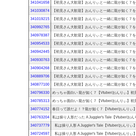
341041658
341030874
341019215
340992765
340978387
340954533
340942445
340930763
340904268
340889706
340877100
340796330
340785313
340774152
340763204
340737779
私は操り人形 A Juggler's Tale【Vtuber/お
340724597
私は操り人形 A Juggler's Tale【Vtuber/お