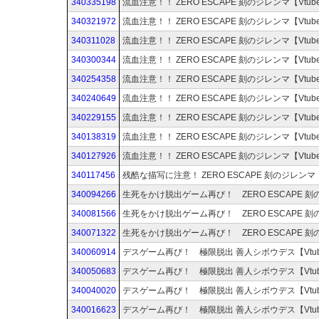
340335198
340321972
340311028
340300344
340254358
340240649
340229155
340138319
340127926
340117456
340094266
340081566
340071322
340060914
340050683
340040020
340016623