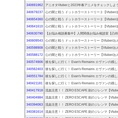
340691962
340679237
340654360
340641610
340630790
340609543
340598908
340588172
340574906
340562403
340551784
340421181
340417918
340404984
340394063
340381614