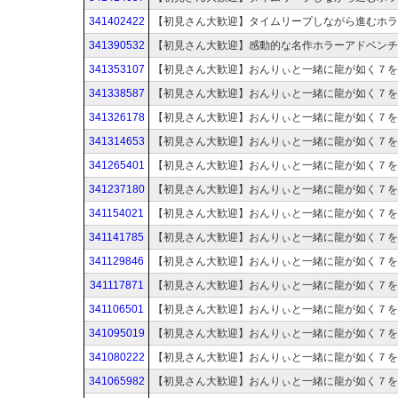
341402422
341390532
341353107
341338587
341326178
341314653
341265401
341237180
341154021
341141785
341129846
341117871
341106501
341095019
341080222
341065982