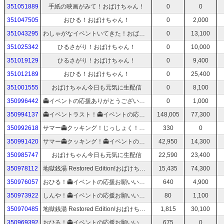
351051889
手紙の映画がみて！おばけちゃん！
0
0
351047505
おひる！おばけちゃん！
0
2,000
351043295
わしゃがなイベントいてきた！おばけちゃん！
0
13,100
351025342
ひるさがり！おばけちゃん！
0
10,000
351019129
ひるさがり！おばけちゃん！
0
9,400
351012189
おひる！おばけちゃん！
0
25,400
351001555
おばけちゃん今日も元気に生配信
0
8,100
350996442
👻イベントの応援ありがとうございます！おばけちゃん！
0
1,000
350994137
👻イベントラスト！👻イベントの応援お願いいたします！おばけちゃん！
148,005
77,300
350992618
サマー👻クッキング！じっしょく！👻イベントの応援お願いいたします！おばけちゃん！
330
0
350991420
サマー👻クッキング！👻イベントの応援お願いいたします！おばけちゃん！
42,950
14,300
350985747
おばけちゃん今日も元気に生配信
22,590
23,400
350978112
地獄銭湯 Restored Edition!おばけちゃん!
15,435
74,300
350976057
おひる！👻イベントの応援お願いいたします！おばけちゃん！
640
4,900
350973922
しんや！👻イベントの応援お願いいたします！おばけちゃん！
80
1,100
350970485
地獄銭湯 Restored Edition!おばけちゃん!
1,815
30,100
350969392
おひる！👻イベントの応援お願いいたします！おばけちゃん！
675
0