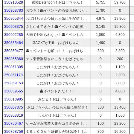
350910528
返校Detention！おばけちゃん！
5,755
59,700
350908783
おひる！👻イベントの応援お願いいたします！おばけちゃん！
1,790
0
350905344
おばけちゃん今日も元気に生配信！👻イベントの応援よろしくお願いいたします！
4,975
19,900
350903375
ぶじかえてきた！👻イベントの応援お願いいたします！おばけちゃん！
3,145
15,800
350902285
大雨で外出られない！👻イベントの応援お願いいたします！おばけちゃん！
1,090
6,300
350885464
GACKTが月9！おばけちゃん！
1,490
0
350869477
👻イベントのお願い！！！おばけちゃん！
300
3,800
350865860
テレ東音楽祭さいこう！おばけちゃん！
0
200
350861305
しにかけ！おばけちゃん！
0
1,100
350861178
しにかけ！おばけちゃん！
0
2,300
350859153
しにかけ！おばけちゃん！
0
2,000
350839665
👻イベントきた！！！
0
4,000
350818985
おひる！おばけちゃん！
0
0
350807375
おばけちゃん、今日も元気に生配信！
300
13,400
350803319
しんや！おばけちゃん！
0
1,600
350750467
ゲーム実況者超大集合コラボ企画！『雀魂王決定戦』! おばけちゃん視点！
100
23,200
350798756
１９：００から麻雀大会!練習枠！ おばけちゃん今日も元気に生配信！
300
16,200