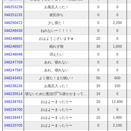
348253239
お風呂入った！
0
0
348251133
彼氏待ち
0
0
348250472
少し寝た！
0
2,200
348249430
ねれないー！！！！
0
0
348248856
おはようございます☀️
20
0
348248507
眠れず朝
30
1,600
348248048
消えたい
0
0
348247709
あれ、寝れない
0
0
348247597
あれ、寝れない
0
0
348243451
よく寝た！まだ眠い！
50
600
348236226
お風呂入った！
30
100
348235514
寝ないために配信😴💦誰かかまって\(*°д°)ﾉ
10
0
348234763
おはよ〜まったり〜
20
12,400
348234700
おはよ〜まったり〜
0
0
348234447
おはよ〜まったり〜
10
1,400
348225705
おはよ〜まったり〜
0
2,100