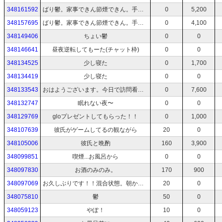
348161592
ばり鬱。家事できん節煙できん。手の震え止まらんお風呂無理消えたい←彼氏のおかげで回復😭😭😭
0
5,200
348157695
ばり鬱。家事できん節煙できん。手の震え止まらんお風呂無理消えたい
0
4,100
348149406
ちょい鬱
0
0
348146641
昼夜逆転してもーた(チャット枠)
0
0
348134525
少し寝た
0
1,700
348134419
少し寝た
0
0
348133543
おはようございます。今日で訪問看護終わり(多分)
0
7,600
348132747
眠れない夜〜
0
0
348129769
gloプレゼントしてもらった！！
0
1,000
348107639
彼氏がゲームしてるの観ながら
20
0
348105006
彼氏と晩酌
160
3,900
348099851
喫煙...お風呂から
0
0
348097830
お酒のみのみ。
170
900
348097069
お久しぶりです！！混合状態。朝から薬飲んでなかった。
20
0
348075810
鬱
50
0
348059123
やぽ！
10
0