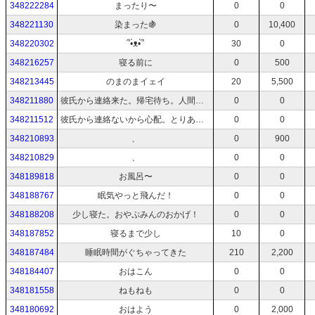
348222284
まったり〜
0
0
348221130
染まった🍇
0
10,400
348220302
՞•̀ᴥ•́՞
30
0
348216257
寝る前に
0
500
348213445
のまのまイェイ
20
5,500
348211880
彼氏から連絡来た。帰宅待ち。人間は親しい人に当たってしまうのが普通なんだって。でもそんなん我慢したいね。
0
0
348211512
彼氏から連絡ないから心配。とりあえず料理する。
0
0
348210893
、
0
900
348210829
、
0
0
348189818
お風呂〜
0
0
348188767
眠気やっと飛んだ！
0
0
348188208
少し寝た。おやぷみんのおかげ！
0
0
348187852
寝るまで少し
10
0
348187484
睡眠時間がぐちゃってきた
210
2,200
348184407
おはこん
0
0
348181558
ねもねも
0
0
348180692
おはよう
0
2,000