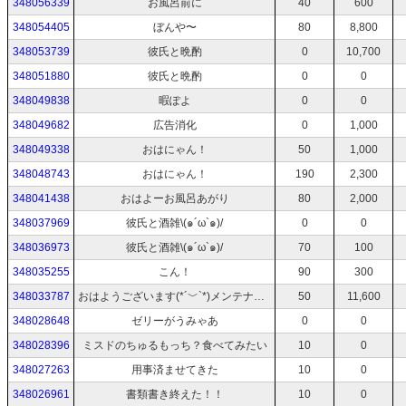
348056339
お風呂前に
40
600
348054405
ぼんや〜
80
8,800
348053739
彼氏と晩酌
0
10,700
348051880
彼氏と晩酌
0
0
348049838
暇ぽよ
0
0
348049682
広告消化
0
1,000
348049338
おはにゃん！
50
1,000
348048743
おはにゃん！
190
2,300
348041438
おはよーお風呂あがり
80
2,000
348037969
彼氏と酒雑\(๑´ω`๑)/
0
0
348036973
彼氏と酒雑\(๑´ω`๑)/
70
100
348035255
こん！
90
300
348033787
おはようございます(*´﹀`*)メンテナンス明け
50
11,600
348028648
ゼリーがうみゃあ
0
0
348028396
ミスドのちゅるもっち？食べてみたい
10
0
348027263
用事済ませてきた
10
0
348026961
書類書き終えた！！
10
0