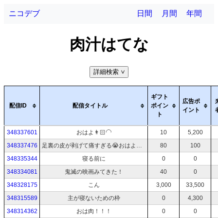
ニコデブ
日間
月間
年間
肉汁はてな
詳細検索
>
ギフト
広告ポ
配信ID
配信タイトル
ポイン
イント
ト
348337601
おはよ👨🏻‍🦲
10
5,200
348337476
足裏の皮が剥げて痛すぎる😭おはよう！
80
100
348335344
寝る前に
0
0
348334081
鬼滅の映画みてきた！
40
0
348328175
こん
3,000
33,500
348315589
主が寝ないための枠
0
4,300
348314362
おは肉！！！
0
0