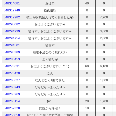
348314081
おは肉
40
0
348312740
昼夜逆転
0
0
348312282
彼氏がお風呂入れてくれました😭
0
7,900
348295082
おはようございます☀️
0
0
348294939
寝れず、おはようございます☀️
0
3,600
348294754
寝れず、おはようございます☀️
0
2,600
348294501
寝れず
0
0
348293389
睡眠不足なのに眠れない
0
0
348283453
よく寝た🥱
0
0
348278631
おはようございます(꒪˙꒳˙꒪ )
60
6,100
348278420
こん
0
0
348265627
なんとなく1曲できた
0
1,000
348265243
だらだら〜まったり〜
0
0
348263269
だらだら〜まったり〜
0
0
348263154
ｵﾊﾖ~
20
1,700
348257328
病院から帰宅！
10
0
348256058
おはようございます☔️今日は病院
0
0