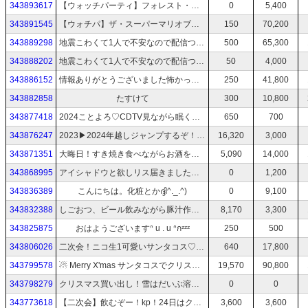
343893617
【ウォッチパーティ】フォレスト・ガンプ
0
5,400
343891545
【ウォチパ】ザ・スーパーマリオブラザーズ・ムービー【地震怖いので和みたい】
150
70,200
343889298
地震こわくて1人で不安なので配信つけときます(><)
500
65,300
343888202
地震こわくて1人で不安なので配信つけときます(><)おやすみ
50
4,000
343886152
情報ありがとうございました怖かったーー余震もまだまだこわい（ ; ; ）
250
41,800
343882858
たすけて
300
10,800
343877418
2024ことよろ♡CDTV見ながら眠くなるまで。ニコ生ありがとうよいお年をお迎えください(*ˊ ᵕ｀ᐢ*)♪
650
700
343876247
2023▶︎2024年越しジャンプするぞ！CDTV見ながら眠くなるまで。ニコ生ありがとうよいお年をお迎えください(*ˊ ᵕ｀ᐢ*)♪
16,320
3,000
343871351
大晦日！すき焼き食べながらお酒を飲む♡ニコ生ありがとうよいお年をお迎えください(*ˊ ᵕ｀ᐢ*)♪
5,090
14,000
343868995
アイシャドウと欲しリス届きました！ありがとう♡大晦日だしもう呑みたいよ〜ん
0
1,200
343836389
こんにちは。化粧とかദ്ദി^._.^)
0
9,100
343832388
しごおつ、ビール飲みながら豚汁作り(^ ･(oo)･)♡
8,170
3,300
343825875
おはようございますᐢ u . u ᐢกᶻᶻᶻ
250
500
343806026
二次会！ニコ生1可愛いサンタコス♡♡ケーキ食べよか〜(˶‾᷄ ⁻̫ ‾᷅˵)3時にゴミ出しよろ。#ニコ生サンタ
640
17,800
343799578
☃︎ Merry X'mas サンタコスでクリスマスディナー食べながらお酒を飲む！プレゼントありがとう開封します♡#ニコ生サンタ
19,570
90,800
343798279
クリスマス買い出し！雪はだいぶ溶けました。夜はサンタコス
0
0
343773618
【二次会】飲むぞー！kp！24日はクリスマスサンタコスします#85
3,600
3,600