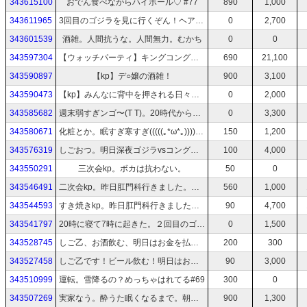
343615100
おでん食べながらハイボール♡ #77
890
1,000
343611965
3回目のゴジラを見に行くぞん！ヘアオイル買い忘れないヘアオイルヘアオイル
0
2,700
343601539
酒雑。人間抗うな。人間無力。むかち
0
0
343597304
【ウォッチパーティ】キングコング：髑髏島の巨神【kp】
690
21,100
343590897
【kp】デ○嬢の酒雑！
900
3,100
343590473
【kp】みんなに背中を押される日々です
0
2,000
343585682
週末弱すぎンゴ〜(T T)。20時代から推し歌う
0
3,300
343580671
化粧とか。眠すぎ寒すぎ(((((｡*ω*｡))))#73
150
1,200
343576319
しごおつ。明日深夜ゴジラvsコングのウォチパしていい？もうはよ見たい
100
4,000
343550291
三次会kp。ボカは抗わない。
50
0
343546491
二次会kp。昨日肛門科行きました。２回目ゴジラ-1.0も最高やった泣#71
560
1,000
343544593
すき焼きkp。昨日肛門科行きました。２回目ゴジラ-1.0も最高やった泣#71
90
4,700
343541797
20時に寝て7時に起きた。２回目のゴジラ映画行くんだ#71
0
1,500
343528745
しご乙、お酒飲む、明日はお金を払っていぼを触ってもらう#70
200
300
343527458
しご乙です！ビール飲む！明日はお金を払っていぼを触ってもらう#70
90
3,000
343510999
運転。雪降るの？めっちゃはれてる#69
300
0
343507269
実家なう。酔うた眠くなるまで。朝イチタイヤ交換#68
900
1,300