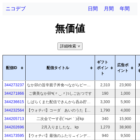
ニコデブ
日間
月間
年間
無価値
詳細検索
>
ギフト
広告ポ
配信ID
配信タイトル
ポイン
イント
ト
344273237
なか卯の旨辛親子丼食べながらビールぐびる(๑・﹃・｀๑)
2,310
23,900
344271866
ご褒美なか卯٩(〃._.〃)วしごおつです
190
1,000
344236615
しばらくまた配信できんから呑み貯蓄～҉*\( * ॑˘ ॑* )@
3,300
5,900
344232564
【ウォチパ】コーダ あいのうた【ｋｐ】
1,790
4,000
344205713
二次会でーす✌(´>ω<｀)✌kp
340
15,900
344202696
2月入りましたな。 kp
1,270
38,900
344173595
【ウォチパ】最強のふたり→インディ・ジョーンズⅡ【お酒kp】
940
9,500