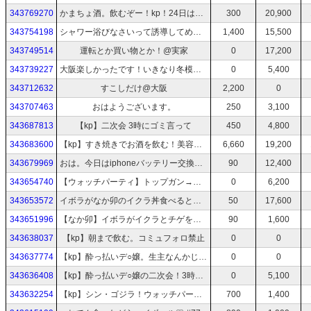
343769270
かまちょ酒。飲むぞー！kp！24日はクリスマスサンタコスします#85
300
20,900
343754198
シャワー浴びなさいって誘導してめんどくさい
1,400
15,500
343749514
運転とか買い物とか！@実家
0
17,200
343739227
大阪楽しかったです！いきなり冬模様@実家
0
5,400
343712632
すこしだけ@大阪
2,200
0
343707463
おはようございます。
250
3,100
343687813
【kp】二次会 3時にゴミ言って
450
4,800
343683600
【kp】すき焼きでお酒を飲む！美容院いてきた！16日は大阪(｀-´)#80
6,660
19,200
343679969
おは。今日はiphoneバッテリー交換→買い物→美容院( ¯꒳​¯ )ᐝ
90
12,400
343654740
【ウォッチパーティ】トップガン→容疑者Xの献身【kp】
0
6,200
343653572
イボラがなか卯のイクラ丼食べるとこ見てて‎⸝⸝• ̫•⸝⸝ #79
50
17,600
343651996
【なか卯】イボラがイクラとチゲを買いに行く【松屋】#79
90
1,600
343638037
【kp】朝まで飲む。コミュフォロ禁止
0
0
343637774
【kp】酔っ払いデ○嬢。生主なんかじゃなければ、、、
0
0
343636408
【kp】酔っ払いデ○嬢の二次会！3時にゴミだしよろ#78
0
5,100
343632254
【kp】シン・ゴジラ！ウォッチパーティ#78
700
1,400