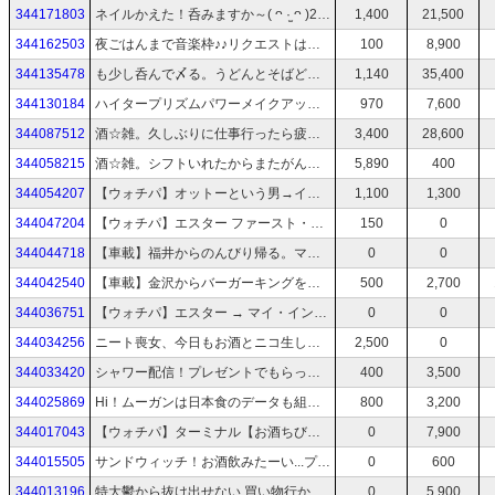
344171803
ネイルかえた！呑みますか～( ᴖ ·̫ ᴖ )20時頃からウォチパ！
1,400
21,500
344162503
夜ごはんまで音楽枠♪♪リクエストはコミュ掲示板に｡·͜·｡概要欄にコミュURL
100
8,900
344135478
も少し呑んで〆る。うどんとそばどっちがいいかな
1,140
35,400
344130184
ハイタープリズムパワーメイクアップ このあとお酒飲みます
970
7,600
344087512
酒‪☆雑。久しぶりに仕事行ったら疲れた。
3,400
28,600
344058215
酒‪☆雑。シフトいれたからまたがんばろ〜！
5,890
400
344054207
【ウォチパ】オットーという男→インディージョーンズ(１)【ｋｐ】
1,100
1,300
344047204
【ウォチパ】エスター ファースト・キル【バーガーキングkp】
150
0
344044718
【車載】福井からのんびり帰る。マックのフラぺたべる！
0
0
344042540
【車載】金沢からバーガーキングをゲットしに行くぞー⭐︎！！【初バーキン】
500
2,700
344036751
【ウォチパ】エスター → マイ・インターン【kp】
0
0
344034256
ニート喪女、今日もお酒とニコ生しか楽しみがない^_^✩
2,500
0
344033420
シャワー配信！プレゼントでもらったシャンプーリンス使う( *ˊᵕˋ)❅॰ॱ
400
3,500
344025869
Hi！ムーガンは日本食のデータも組み込まれてるのよ✿◔‿◔✿
800
3,200
344017043
【ウォチパ】ターミナル【お酒ちびちび】
0
7,900
344015505
サンドウィッチ！お酒飲みたーい...プレゼント開封いつもありがとうございます♡♡
0
600
344013196
特大鬱から抜け出せない 買い物行かなあかん
0
5,900