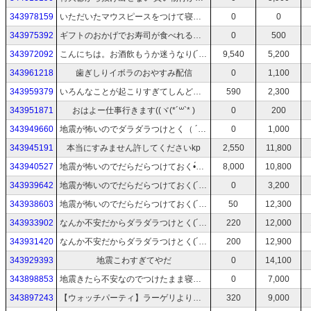
343978159
いただいたマウスピースをつけて寝てみる！おやすみなさいᜊﬞﬞ ᶻᶻᶻ
0
0
343975392
ギフトのおかげでお寿司が食べれる！！ありがとうkp♡
0
500
343972092
こんにちは。お酒飲もうか迷うなり(´-ω-)ｳﾑ
9,540
5,200
343961218
歯ぎしりイボラのおやすみ配信
0
1,100
343959379
いろんなことが起こりすぎてしんどいなー
590
2,300
343951871
おはよー仕事行きます((ヾ(*´꒳`* )
0
200
343949660
地震が怖いのでダラダラつけとく（ ´・ω・` ）
0
1,000
343945191
本当にすみません許してくださいkp
2,550
11,800
343940527
地震が怖いのでだらだらつけておく•́︿•̀おはよう
8,000
10,800
343939642
地震が怖いのでだらだらつけておく(´・-・。)おやすみ
0
3,200
343938603
地震が怖いのでだらだらつけておく(´・-・。)
50
12,300
343933902
なんか不安だからダラダラつけとく(´・ω・｀)
220
12,000
343931420
なんか不安だからダラダラつけとく(´・ω・｀)
200
12,900
343929393
地震こわすぎてやだ
0
14,100
343898853
地震きたら不安なのでつけたまま寝ます。
0
7,000
343897243
【ウォッチパーティ】ラーゲリより愛を込めて
320
9,000