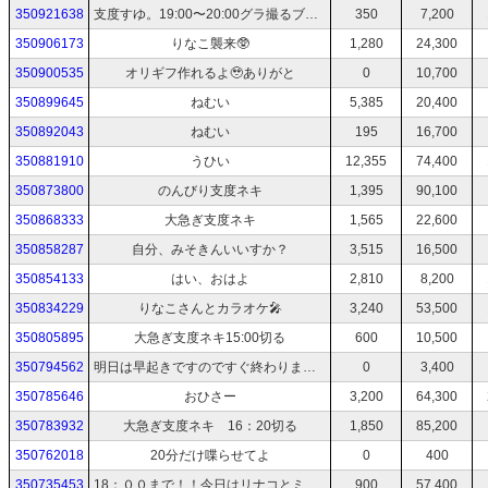
350921638
支度すゆ。19:00〜20:00グラ撮るブレイクスルーっていうのに出るのでみてね
350
7,200
350906173
りなこ襲来🥸
1,280
24,300
350900535
オリギフ作れるよ🥹ありがと
0
10,700
350899645
ねむい
5,385
20,400
350892043
ねむい
195
16,700
350881910
うひい
12,355
74,400
350873800
のんびり支度ネキ
1,395
90,100
350868333
大急ぎ支度ネキ
1,565
22,600
350858287
自分、みそきんいいすか？
3,515
16,500
350854133
はい、おはよ
2,810
8,200
350834229
りなこさんとカラオケ🎤
3,240
53,500
350805895
大急ぎ支度ネキ15:00切る
600
10,500
350794562
明日は早起きですのですぐ終わりますが支度したいのでつきあってね
0
3,400
350785646
おひさー
3,200
64,300
350783932
大急ぎ支度ネキ 16：20切る
1,850
85,200
350762018
20分だけ喋らせてよ
0
400
350735453
18：００まで！！今日はリナコとミッドナイト競輪ABEMA見てくれ
900
57,400