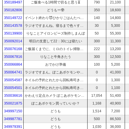
350189497
ご飯食べる1時間で切ると思う⏳
790
21,100
350182806
どうもー🥸
350
18,600
350149722
イベント終わり😈ひかりごはんたべる！リナコはミッドナイト競輪出てるよ
140
14,800
350143578
ラジオですまんね。寝るまで色々するからダラダラ話そ
30
5,300
350139900
りなことアイロンビーズ制作しまんぼ
50
55,300
350092014
明日の支度して22：30には寝たい
300
11,300
350076168
ご飯届くまでに、ミロのトイレ掃除と風呂掃除はワンチャン終わらせたい
222
13,200
350067816
りなこと牛角きたう
300
12,500
350066864
おでかけ準備
100
5,200
350064741
ラジオですまん。ぽこあポケモンやりながら生活音を垂れ流すちょっとだけ喋りたい気持ち🥸⚠️
0
41,000
350054587
ネイルの予約とれたから回転寿司きたう
0
1,300
350054501
ネイルの予約とれたから回転寿司きたう
0
1,100
350036616
かわえり定点カメラ ぽこあポケモンやりながら生活垂れ流し🥸⚠️
17,054
51,400
350021875
ぽこあポケモン買っていいか？
1,168
40,900
349997150
どうも
1,514
7,200
349987781
どうも
500
86,500
349979391
どうも
1,030
36,000