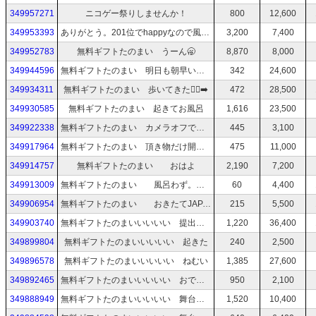
349957271
ニコゲー祭りしませんか！
800
12,600
349953393
ありがとう。201位でhappyなので風呂UNIからのニコゲーNight
3,200
7,400
349952783
無料ギフトたのまい うーん🥱
8,870
8,000
349944596
無料ギフトたのまい 明日も朝早いから風呂UNIして寝る
342
24,600
349934311
無料ギフトたのまい 歩いてきた🏃‍♂️‍➡️
472
28,500
349930585
無料ギフトたのまい 起きてお風呂
1,616
23,500
349922338
無料ギフトたのまい カメラオフでゲーム🎮
445
3,100
349917964
無料ギフトたのまい 頂き物だけ開封したらカメラはオフかも
475
11,000
349914757
無料ギフトたのまい おはよ
2,190
7,200
349913009
無料ギフトたのまい 風呂わず。サラダ食べちゃダメか？
60
4,400
349906954
無料ギフトたのまい おきたてJAPAN
215
5,500
349903740
無料ギフトたのまいいいいい 提出物出したりする
1,220
36,400
349899804
無料ギフトたのまいいいいい 起きた
240
2,500
349896578
無料ギフトたのまいいいいい ねむい
1,385
27,600
349892465
無料ギフトたのまいいいいい おでかけ準備🎵
950
2,100
349888949
無料ギフトたのまいいいいい 舞台終わった🎭ごめんね、打ち上げにはいけません。
1,520
10,400