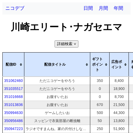
ニコデブ
日間
月間
年間
川崎エリート･ナガセエマ
詳細検索
>
ギフト
広告ポ
配信ID
配信タイトル
ポイン
イント
ト
351062460
ただニコゲーをやろう
350
8,400
351035517
ただニコゲーをやろう
0
18,900
351016668
お腹すいたお
0
8,700
351013836
お腹すいたお
670
21,500
350994630
ゲームしたいお
500
44,300
350956486
スッピンで衣装部屋の断捨離
50
13,800
350947223
ラジオですまんね。家の片付けしながらニコゲー付き合ってよ
250
51,900