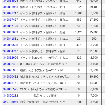
349884598
無料ギフトたのまいいいいい 舞台最終日！！
640
6,400
349881953
無料ギフトたのまいいいいい 明日（今日）で、舞台終わりだー😭 ねてます
1,225
39,400
349871717
イベント無料ギフトお願い！！帰宅😴🍚2/11〜2/15までの舞台も見に来てね
1,280
5,300
349867457
イベント無料ギフトお願い！！舞台３日目！ご飯食べてのんびり支度🍚2/11〜2/15までの舞台も見に来てね
585
17,800
349857125
イベント無料ギフトお願い！！初舞台来てくれてありがとう！🤓2/11〜2/15までの舞台も見に来てね
230
2,300
349847653
イベント無料ギフトお願い！！風呂うにたのまい🤓2/11〜2/15までの舞台も見に来てね
1,420
15,800
349841881
イベント無料ギフトお願い！！おはよお🤓2/11〜2/15までの舞台も見に来てね
25
500
349839528
イベント無料ギフトお願い！！本日は場当たりでした🤓2/11〜2/15までの舞台も見に来てね
475
3,700
349834747
イベント参加なう！無料ギフトお願い！！支度する🤓2/11〜2/15までの舞台も見に来てね
75
31,500
349832606
イベント参加なう！ 無料ギフトもお願い。。2/11〜2/15までの舞台見に来て
815
2,700
349832431
0：00からのイベントの前に風呂うに終わらせよう。2/11〜2/15までの舞台見に来てね
0
3,100
349825931
稽古いくから支度する💤2/11〜2/15までの舞台見に来てね
0
3,300
349820412
稽古終わったよ！そしてとあるYouTubeドラマにちょこっと出演したのが公開されたぞ！💤2/11〜2/15までの舞台見に来てね
0
30,800
349813751
稽古終わったよ！そしてとあるYouTubeドラマにちょこっと出演したのが公開されたぞ！💤2/11〜2/15までの舞台見に来てね
200
14,000
349805525
21:30くらいまでやって寝る💤2/11〜2/15までの舞台見に来てね
0
6,100
349800232
風呂うにして寝る
0
7,900
349795946
お昼ご飯食べて、家の片付けしながら稽古の時間までゲームすゆ
1,800
3,500