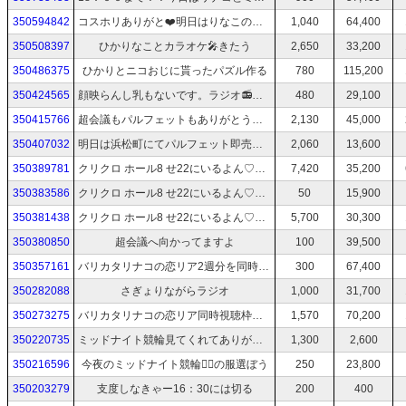
350594842
コスホリありがと❤️明日はりなこの応援隊頑張るぞ❤️
1,040
64,400
350508397
ひかりなことカラオケ🎤きたう
2,650
33,200
350486375
ひかりとニコおじに貰ったパズル作る
780
115,200
350424565
顔映らんし乳もないです。ラジオ📻寝ないように作業しながらダラダラ時々ニコゲーをやる枠
480
29,100
350415766
超会議もパルフェットもありがとう🌞エリート軍団結成1年パーティ鍋パ❤️
2,130
45,000
350407032
明日は浜松町にてパルフェット即売会🌞ヒカリと鍋パしながら20：00過ぎバリカタの恋リア5回目放送を同時視聴枠❤️【YouTube ホス恋 本人不在】
2,060
13,600
350389781
クリクロ ホール8 せ22にいるよん♡超会議2日目！衣装変更は12:30からだよ( ﾟ ρ ﾟ )ﾎﾞｰ
7,420
35,200
350383586
クリクロ ホール8 せ22にいるよん♡超会議つきました( ﾟ ρ ﾟ )ﾎﾞｰ
50
15,900
350381438
クリクロ ホール8 せ22にいるよん♡超会議つきました( ﾟ ρ ﾟ )ﾎﾞｰ
5,700
30,300
350380850
超会議へ向かってますよ
100
39,500
350357161
バリカタリナコの恋リア2週分を同時視聴枠❤️【YouTube ホス恋】
300
67,400
350282088
さぎょりながらラジオ
1,000
31,700
350273275
バリカタリナコの恋リア同時視聴枠❤️【YouTube ホス恋】
1,570
70,200
350220735
ミッドナイト競輪見てくれてありがとう❤️
1,300
2,600
350216596
今夜のミッドナイト競輪🚴‍♀️の服選ぼう
250
23,800
350203279
支度しなきゃー16：30には切る
200
400