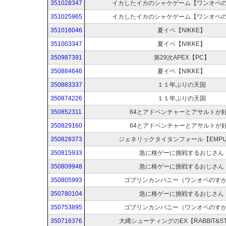
351028347
イカしたイカのシャケゲーム【ワンオペ
351025965
イカしたイカのシャケゲーム【ワンオペ
351016046
夏イベ【NIKKE】
351003347
夏イベ【NIKKE】
350987391
第29次APEX【PC】
350884646
夏イベ【NIKKE】
350883337
１１年ぶりの天国
350874226
１１年ぶりの天国
350852311
64とアドベンチャーとアサルトが
350829160
64とアドベンチャーとアサルトが
350828373
ジェネリックタイタンフォール【EMPU
350815933
急に格ゲーに挑戦するおじさん
350809948
急に格ゲーに挑戦するおじさん
350805993
ゴブリンカンパニー（ワンオペのす
350780104
急に格ゲーに挑戦するおじさん
350753895
ゴブリンカンパニー（ワンオペのす
350716376
大縄シューティングのEX【RABBIT&ST