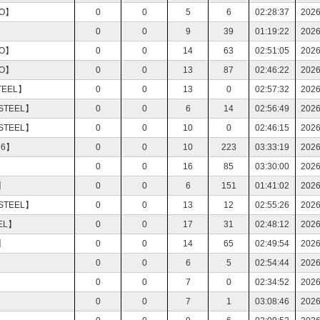
O】
0
0
5
6
02:28:37
2026
0
0
9
39
01:19:22
2026
O】
0
0
14
63
02:51:05
2026
O】
0
0
13
87
02:46:22
2026
EEL】
0
0
13
0
02:57:32
2026
TEEL】
0
0
6
14
02:56:49
2026
TEEL】
0
0
10
0
02:46:15
2026
6】
0
0
10
223
03:33:19
2026
0
0
16
85
03:30:00
2026
】
0
0
6
151
01:41:02
2026
TEEL】
0
0
13
12
02:55:26
2026
EL】
0
0
17
31
02:48:12
2026
】
0
0
14
65
02:49:54
2026
0
0
6
5
02:54:44
2026
0
0
7
0
02:34:52
2026
0
0
7
1
03:08:46
2026