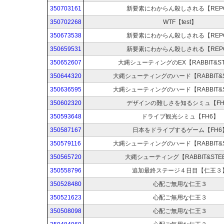
350703161
新要素にわからん殺しされる【REP
350702268
WTF【test】
350673538
新要素にわからん殺しされる【REP
350659531
新要素にわからん殺しされる【REP
350652607
大縄シューティングのEX【RABBIT&ST
350644320
大縄シューティングのハード【RABBIT&S
350636595
大縄シューティングのハード【RABBIT&S
350602320
デザインの難しさを知るシミュ【FH
350593648
ドライブ観光シミュ【FH6】
350587167
日本をドライブするゲーム【FH6
350579116
大縄シューティングのハード【RABBIT&S
350565720
大縄シューティング【RABBIT&STE
350558796
追加最終ステージ４日目【仁王３
350528480
心配ご無用な仁王３
350521623
心配ご無用な仁王３
350508098
心配ご無用な仁王３