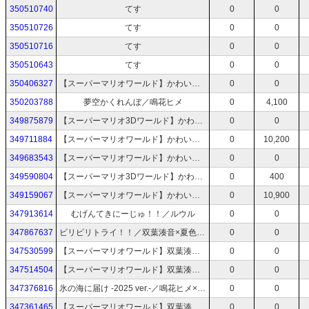
350510740
てす
0
0
350510726
てす
0
0
350510716
てす
0
0
350510643
てす
0
0
350406327
【スーパーマリオワールド】かわいい湊音はミスりてミスりてミスる！！！！！【CeVIO AI実況プレイ】
0
0
350203788
夢空かくれんぼ／鳴花ヒメ
0
4,100
349875879
【スーパーマリオ3Dワールド】かわいい詞音の寄り道ジャンプ！【A.I.VOICE2・A.I.VOICE実況プレイ】
0
0
349711884
【スーパーマリオワールド】かわいい湊音はミ×46スりてミスる！【CeVIO AI実況プレイ】
0
10,200
349683543
【スーパーマリオワールド】かわいい湊音はミミミミスりてミスる！！！【CeVIO AI実況プレイ】
0
0
349590804
【スーパーマリオ3Dワールド】かわいい詞音は白たぬき！【A.I.VOICE2・A.I.VOICE実況プレイ】
0
400
349159067
【スーパーマリオワールド】かわいい湊音はミスりてミスる！！！！！【CeVIO AI実況プレイ】
0
10,900
347913614
むげんてきにーじゅ！！／ルウル
0
0
347867637
ビリピリトライ！！／双葉湊音×夏色花梨
0
0
347530599
【スーパーマリオワールド】双葉湊音はミミミスりてミスる！【CeVIO AI実況プレイ】
0
0
347514504
【スーパーマリオワールド】双葉湊音はミスりてミスる！！！【CeVIO AI実況プレイ】
0
0
347376816
氷の海に届け -2025 ver.-／鳴花ヒメ×鳴花ミコト
0
0
347361465
【スーパーマリオワールド】双葉湊音はミスらなかった！！！【CeVIO AI実況プレイ】
0
0