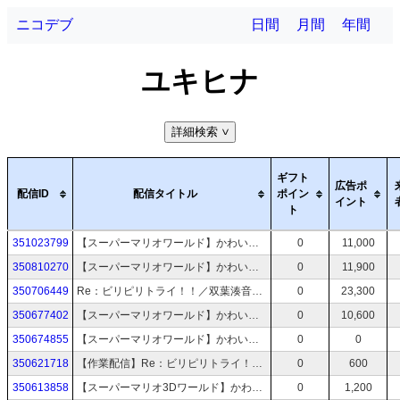
ニコデブ
日間
月間
年間
ユキヒナ
詳細検索
>
ギフト
広告ポ
配信ID
配信タイトル
ポイン
イント
ト
351023799
【スーパーマリオワールド】かわいい湊音はミミミミミミミミミスりてミスる！【CeVIO AI実況プレイ】
0
11,000
350810270
【スーパーマリオワールド】かわいい湊音はミミミミミミミミスりてミスる！！【CeVIO AI実況プレイ】
0
11,900
350706449
Re：ビリピリトライ！！／双葉湊音×夏色花梨
0
23,300
350677402
【スーパーマリオワールド】かわいい湊音はミミミスりてミスる！！！！【CeVIO AI実況プレイ】
0
10,600
350674855
【スーパーマリオワールド】かわいい湊音はミスりてミスる！！！！！！！【CeVIO AI実況プレイ】
0
0
350621718
【作業配信】Re：ビリピリトライ！！のみなかり描くだけ【マイクなし】
0
600
350613858
【スーパーマリオ3Dワールド】かわいい詞音は救われる！【A.I.VOICE2・A.I.VOICE実況プレイ】
0
1,200