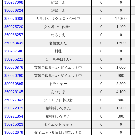
350987008
雑談しよ
0
0
350979324
雑談しよ
0
0
350976086
カラオケ リクエスト受付中
0
17,800
350975720
クソ暑い中作業中
0
1,400
350966257
ねるまえ
0
0
350963439
名前変えた
0
1,500
350957586
料理
0
0
350956222
話し相手ほしい
0
0
350950876
玄米ご飯食べた ダイエット中
0
1,000
350950290
玄米ご飯食べた ダイエット中
0
900
350930895
ドライヤー
0
2,200
350928145
あつすぎ
0
4,100
350927943
ダイエット中の女
0
800
350922079
精神科いてきた
0
1,200
350921854
精神科いてきた
0
300
350915623
ダイエットちゅう
0
0
350912679
ダイエット6 日目 現在67キロ
0
0