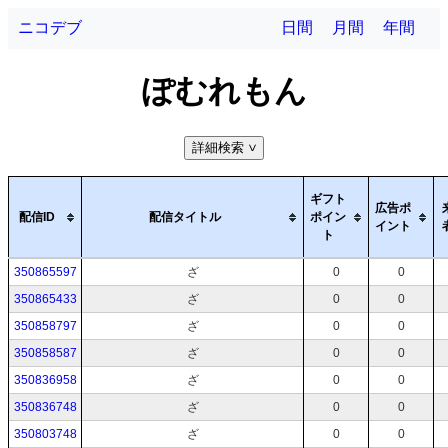
ニコデブ
日間
月間
年間
ぽむれもん
詳細検索
>
ギフト
広告ポ
配信ID
配信タイトル
ポイン
イント
ト
350865597
ざ
0
0
350865433
ざ
0
0
350858797
ざ
0
0
350858587
ざ
0
0
350836958
ざ
0
0
350836748
ざ
0
0
350803748
ざ
0
0