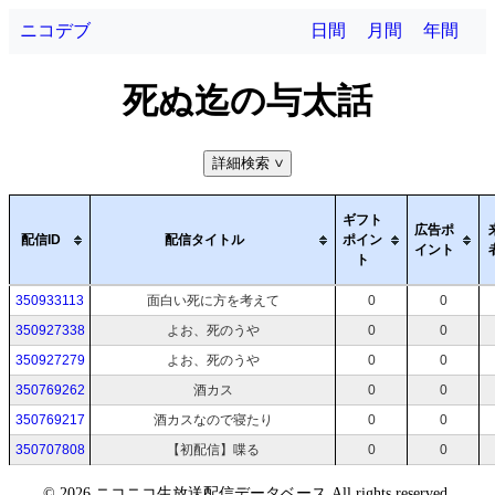
ニコデブ
日間
月間
年間
死ぬ迄の与太話
詳細検索
>
ギフト
広告ポ
配信ID
配信タイトル
ポイン
イント
ト
350933113
面白い死に方を考えて
0
0
350927338
よお、死のうや
0
0
350927279
よお、死のうや
0
0
350769262
酒カス
0
0
350769217
酒カスなので寝たり
0
0
350707808
【初配信】喋る
0
0
©
2026 ニコニコ生放送配信データベース All rights reserved.