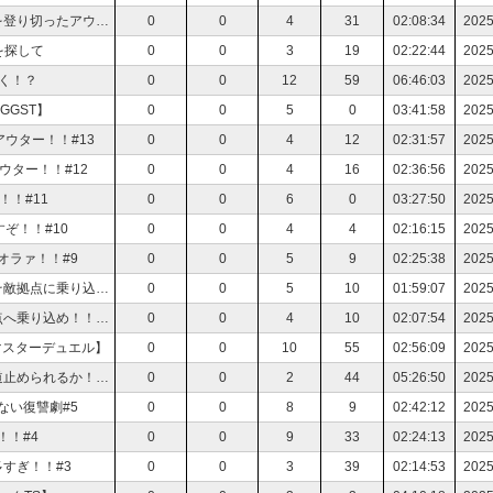
【デモエクTS】参加型！自力（飛行）でカリン塔を登り切ったアウターを待つ者は？
0
0
4
31
02:08:34
2025
を探して
0
0
3
19
02:22:44
2025
く！？
0
0
12
59
06:46:03
2025
GGST】
0
0
5
0
03:41:58
2025
ウター！！#13
0
0
4
12
02:31:57
2025
ウター！！#12
0
0
4
16
02:36:56
2025
！#11
0
0
6
0
03:27:50
2025
ぞ！！#10
0
0
4
4
02:16:15
2025
オラァ！！#9
0
0
5
9
02:25:38
2025
【デモエクTS】まだ行ってなかったの！？今日こそ敵拠点に乗り込め！！#8
0
0
5
10
01:59:07
2025
【デモエクTS】修行を終えたアウター！いざ敵拠点へ乗り込め！！#7
0
0
4
10
02:07:54
2025
マスターデュエル】
0
0
10
55
02:56:09
2025
【デモエクTS】同時襲撃されてるけど楽しい寄り道止められるか！？#6
0
0
2
44
05:26:50
2025
ない復讐劇#5
0
0
8
9
02:42:12
2025
！！#4
0
0
9
33
02:24:13
2025
すぎ！！#3
0
0
3
39
02:14:53
2025