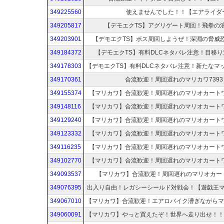
349225560
使えませんでした！！【エアライダ
349205817
【デモエクTS】アグリゲート周回！飛拳の
349203901
【デモエクTS】ボス周回しようぜ！深淵の脅威
349184372
【デモエクTS】有料DLCネタバレ注意！目移
349178303
349170361
合流歓迎！周回遅れのマリカワ7393
349155374
【マリカワ】合流歓迎！周回遅れのマリオカートワ
349148116
【マリカワ】合流歓迎！周回遅れのマリオカートワ
349129240
【マリカワ】合流歓迎！周回遅れのマリオカートワ
349123332
【マリカワ】合流歓迎！周回遅れのマリオカートワ
349116235
【マリカワ】合流歓迎！周回遅れのマリオカートワ
349102770
【マリカワ】合流歓迎！周回遅れのマリオカートワ
349093537
【マリカワ】合流歓迎！周回遅れのマリオカー
349076395
出入り自由！レガシーシールド対戦会！【遊戯王
349067010
349060091