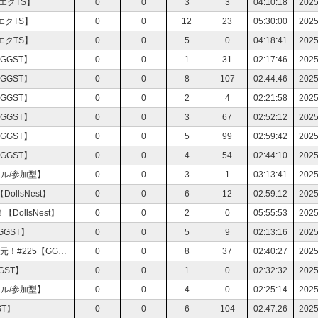
エクTS】
0
0
3
3
04:10:18
2025
クTS】
0
0
12
23
05:30:00
2025
クTS】
0
0
5
0
04:18:41
2025
GGST】
0
0
1
31
02:17:46
2025
GGST】
0
0
8
107
02:44:46
2025
GGST】
0
0
2
4
02:21:58
2025
GGST】
0
0
3
67
02:52:12
2025
GGST】
0
0
5
99
02:59:42
2025
GGST】
0
0
4
54
02:44:10
2025
ル/参加型】
0
0
3
1
03:13:41
2025
lsNest】
0
0
6
12
02:59:12
2025
llsNest】
0
0
2
0
05:55:53
2025
GST】
0
0
5
9
02:13:16
2025
祝ランクマッチ実装！ランクマでも生風神は怪我の元！#225【GGST】
0
0
8
37
02:40:27
2025
GST】
0
0
1
0
02:32:32
2025
ル/参加型】
0
0
4
0
02:25:14
2025
T】
0
0
6
104
02:47:26
2025