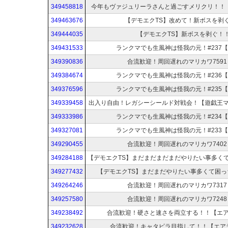
349458818
今年もヴァジュリーラさんと過ごすメリクリ！！【
349463676
【デモエクTS】改めて！新ボスを剥
349444035
【デモエクTS】新ボスを剥ぐ！
349431533
ランクマでも生風神は怪我の元！#237【
349390836
合流歓迎！周回遅れのマリカワ7591
349384674
ランクマでも生風神は怪我の元！#236【
349376596
ランクマでも生風神は怪我の元！#235【
349339458
出入り自由！レガシーシールド対戦会！【遊戯王
349333986
ランクマでも生風神は怪我の元！#234【
349327081
ランクマでも生風神は怪我の元！#233【
349290455
合流歓迎！周回遅れのマリカワ7402
349284188
349277432
【デモエクTS】まだまだやりたい事多くて困っ
349264246
合流歓迎！周回遅れのマリカワ7317
349257580
合流歓迎！周回遅れのマリカワ7248
349238492
合流歓迎！硬さと速さを両立する！！【エ
349232628
合流歓迎！キャタピラ目指して！！【エア