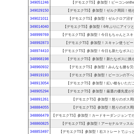
349051246
【デモエクTS】参加型！ビーコンontheW
349029150
【デモエクTS】参加型！ゼルク周回！他
349021011
【デモエクTS】参加型！ゼルクロア沼す
349014040
【デモエクTS】参加型！6年ぶりにアイツ
348999769
【デモエクTS】参加型！今日もちゃんとスキ
348992873
【デモエクTS】参加型！スキャン使うビー
348974410
【デモエクTS】参加型！今日も新たなボスに
348968198
【デモエクTS】参加型！新たなボスに挑
348960932
【デモエクTS】参加型！みんなも腰を労
348919193
【デモエクTS】参加型！ビーコンの下へ
348913054
【デモエクTS】参加型！紅い槍をいただ
348905294
【デモエクTS】参加型！厳選の優先度が
348891261
【デモエクTS】参加型！怒りのボス周
348884055
【デモエクTS】参加型！怒りのボス周
348866479
348860825
【デモエクTS】参加型！アーセナルマッスル
348853497
【デモエクTS】参加型！右ストレートでぶっ