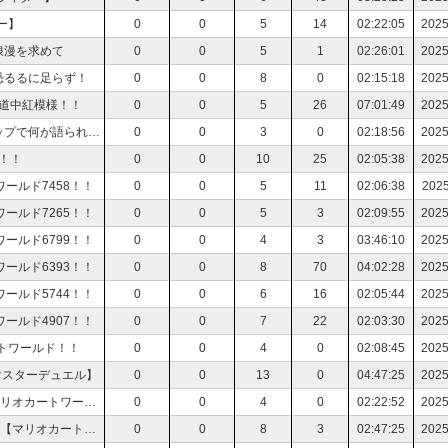
ー】
0
0
5
14
02:22:05
2025
浪漫を求めて
0
0
5
1
02:26:01
2025
恐るるに足らず！
0
0
8
0
02:15:18
2025
り道中紅模様！！
0
0
5
26
07:01:49
2025
【デモエクTS】有料DLCネタバレ注意！新たなマップで何が語られる！？
0
0
3
0
02:18:56
2025
！！
0
0
10
25
02:05:38
2025
ールド7458！！
0
0
5
11
02:06:38
2025
ールド7265！！
0
0
5
3
02:09:55
2025
ールド6799！！
0
0
4
3
03:46:10
2025
ールド6393！！
0
0
8
70
04:02:28
2025
ールド5744！！
0
0
6
16
02:05:44
2025
ールド4907！！
0
0
7
22
02:03:30
2025
トワールド！！
0
0
4
0
02:08:45
2025
マスターデュエル】
0
0
13
0
04:47:25
2025
【マリカワ】合流歓迎！エアロバイク漕ぎながらマリオカートワールド！！
0
0
4
0
02:22:52
2025
【マリカワ】やっと買えたぞ！世界へ走り出せ！！【マリオカートワールド】
0
0
8
3
02:47:25
2025