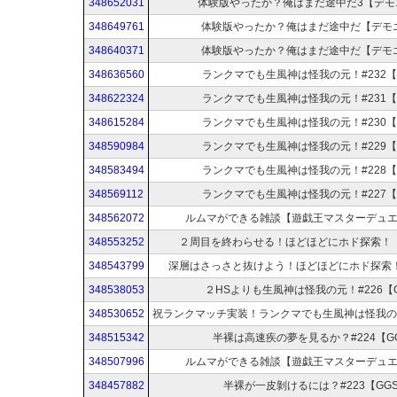
348652031
体験版やったか？俺はまだ途中だ3【デモ
348649761
体験版やったか？俺はまだ途中だ【デモエ
348640371
体験版やったか？俺はまだ途中だ【デモエ
348636560
ランクマでも生風神は怪我の元！#232【
348622324
ランクマでも生風神は怪我の元！#231【
348615284
ランクマでも生風神は怪我の元！#230【
348590984
ランクマでも生風神は怪我の元！#229【
348583494
ランクマでも生風神は怪我の元！#228【
348569112
ランクマでも生風神は怪我の元！#227【
348562072
ルムマができる雑談【遊戯王マスターデュエ
348553252
２周目を終わらせる！ほどほどにホド探索！【Dol
348543799
深層はさっさと抜けよう！ほどほどにホド探索！【Do
348538053
２HSよりも生風神は怪我の元！#226【G
348530652
348515342
半裸は高速疾の夢を見るか？#224【G
348507996
ルムマができる雑談【遊戯王マスターデュエ
348457882
半裸が一皮剝けるには？#223【GGS