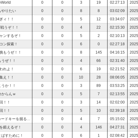
orld
0
0
3
19
02:27:13
2025
もやりたい
0
0
8
8
03:02:09
2025
ぎィ！！
0
0
5
12
03:34:07
2025
と戦うぞ！！
0
0
4
22
02:15:30
2025
ャンするぞ！
0
0
5
2
02:10:13
2025
コン探索！
0
0
6
0
02:27:18
2025
挑もうぜ！！
0
0
8
145
04:16:15
2025
もうぜ！！
0
0
4
66
02:31:40
2025
われよ！
0
0
6
19
02:21:52
2025
集え！！
0
0
10
28
08:06:05
2025
こうか！！
0
0
3
89
03:53:25
2025
分からんｗ
0
0
5
7
02:13:55
2025
回！！
0
0
3
14
02:02:00
2025
回！！
0
0
5
10
02:39:18
2025
【デモエクTS】参加型！カードキーダンジョンでカードキーを掘る永久機関！
0
0
4
7
05:15:02
2025
を鍛えるぞ！
0
0
4
146
04:27:31
2025
とばすために！
0
0
6
1
02:08:42
2025