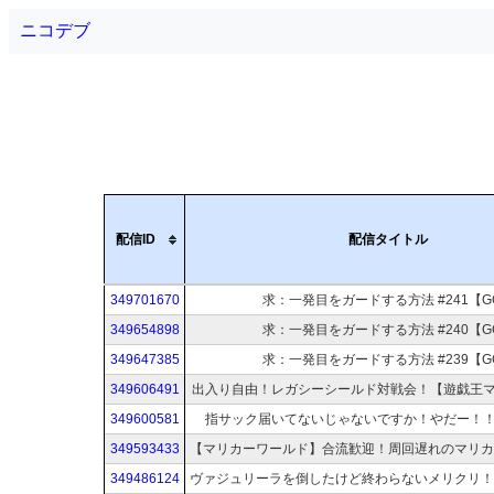
ニコデブ
配信ID
配信タイトル
349701670
求：一発目をガードする方法 #241【G
349654898
求：一発目をガードする方法 #240【G
349647385
求：一発目をガードする方法 #239【G
349606491
出入り自由！レガシーシールド対戦会！【遊戯王
349600581
指サック届いてないじゃないですか！やだー！！#2
349593433
349486124