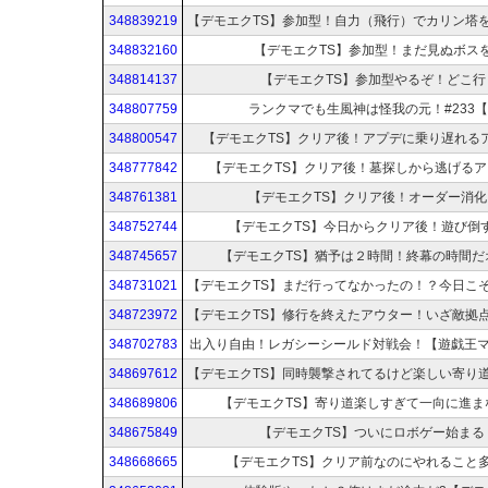
348839219
348832160
【デモエクTS】参加型！まだ見ぬボス
348814137
【デモエクTS】参加型やるぞ！どこ行
348807759
ランクマでも生風神は怪我の元！#233【
348800547
【デモエクTS】クリア後！アプデに乗り遅れるア
348777842
【デモエクTS】クリア後！墓探しから逃げるア
348761381
【デモエクTS】クリア後！オーダー消化！
348752744
【デモエクTS】今日からクリア後！遊び倒す
348745657
【デモエクTS】猶予は２時間！終幕の時間だ
348731021
348723972
348702783
出入り自由！レガシーシールド対戦会！【遊戯王
348697612
348689806
【デモエクTS】寄り道楽しすぎて一向に進ま
348675849
【デモエクTS】ついにロボゲー始まる
348668665
【デモエクTS】クリア前なのにやれること多