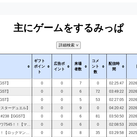
主にゲームをするみっぱ
詳細検索
>
ギフト
コメ
広告ポ
来場
配信時
ポイン
ント
イント
者数
間
ト
数
GST】
0
0
7
0
02:25:47
2026
GST】
0
0
6
72
03:49:22
2026
GST】
0
0
5
53
02:27:05
2026
マスターデュエル】
0
0
9
0
04:20:42
2026
38【GGST】
0
0
6
81
03:50:50
2026
【マリカーワールド】合流歓迎！周回遅れのマリカワ7545！！【マリオカートワールド】
0
0
6
0
02:08:53
2026
ヴァジュリーラを倒したけど終わらないメリクリ！！【ロックマンX3】
0
0
8
35
03:29:58
2025