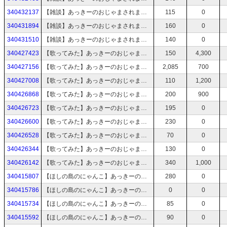
340432137
【雑談】あっきーのおじゃまされます！(`･ω･´)キリッ
115
0
340431894
【雑談】あっきーのおじゃまされます！(`･ω･´)キリッ
160
0
340431510
【雑談】あっきーのおじゃまされます！(`･ω･´)キリッ
140
0
340427423
【歌ってみた】あっきーのおじゃまされます！(`･ω･´)キリッ
150
4,300
340427156
【歌ってみた】あっきーのおじゃまされます！(`･ω･´)キリッ
2,085
700
340427008
【歌ってみた】あっきーのおじゃまされます！(`･ω･´)キリッ
110
1,200
340426868
【歌ってみた】あっきーのおじゃまされます！(`･ω･´)キリッ
200
900
340426723
【歌ってみた】あっきーのおじゃまされます！(`･ω･´)キリッ
195
0
340426600
【歌ってみた】あっきーのおじゃまされます！(`･ω･´)キリッ
230
0
340426528
【歌ってみた】あっきーのおじゃまされます！(`･ω･´)キリッ
70
0
340426344
【歌ってみた】あっきーのおじゃまされます！(`･ω･´)キリッ
130
0
340426142
【歌ってみた】あっきーのおじゃまされます！(`･ω･´)キリッ
340
1,000
340415807
【ほしの島のにゃんこ】あっきーのおじゃまされます！(` •ω•´)キリッ
280
0
340415786
【ほしの島のにゃんこ】あっきーのおじゃまされます！(` •ω•´)キリッ
0
0
340415734
【ほしの島のにゃんこ】あっきーのおじゃまされます！(` •ω•´)キリッ
85
0
340415592
【ほしの島のにゃんこ】あっきーのおじゃまされます！(` •ω•´)キリッ
90
0