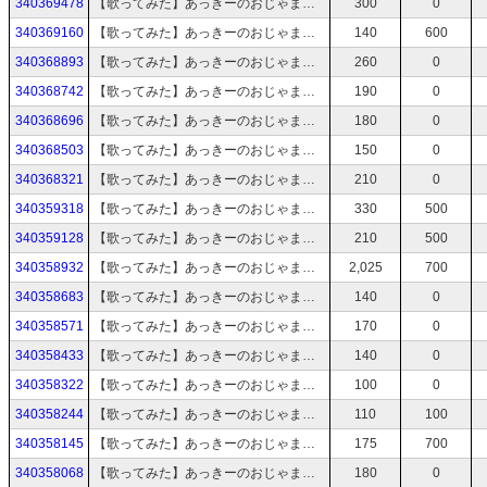
340369478
【歌ってみた】あっきーのおじゃまされます！(`･ω･´)キリッ
300
0
340369160
【歌ってみた】あっきーのおじゃまされます！(`･ω･´)キリッ
140
600
340368893
【歌ってみた】あっきーのおじゃまされます！(`･ω･´)キリッ
260
0
340368742
【歌ってみた】あっきーのおじゃまされます！(`･ω･´)キリッ
190
0
340368696
【歌ってみた】あっきーのおじゃまされます！(`･ω･´)キリッ
180
0
340368503
【歌ってみた】あっきーのおじゃまされます！(`･ω･´)キリッ
150
0
340368321
【歌ってみた】あっきーのおじゃまされます！(`･ω･´)キリッ
210
0
340359318
【歌ってみた】あっきーのおじゃまされます！(`･ω･´)キリッ
330
500
340359128
【歌ってみた】あっきーのおじゃまされます！(`･ω･´)キリッ
210
500
340358932
【歌ってみた】あっきーのおじゃまされます！(`･ω･´)キリッ
2,025
700
340358683
【歌ってみた】あっきーのおじゃまされます！(`･ω･´)キリッ
140
0
340358571
【歌ってみた】あっきーのおじゃまされます！(`･ω･´)キリッ
170
0
340358433
【歌ってみた】あっきーのおじゃまされます！(`･ω･´)キリッ
140
0
340358322
【歌ってみた】あっきーのおじゃまされます！(`･ω･´)キリッ
100
0
340358244
【歌ってみた】あっきーのおじゃまされます！(`･ω･´)キリッ
110
100
340358145
【歌ってみた】あっきーのおじゃまされます！(`･ω･´)キリッ
175
700
340358068
【歌ってみた】あっきーのおじゃまされます！(`･ω･´)キリッ
180
0