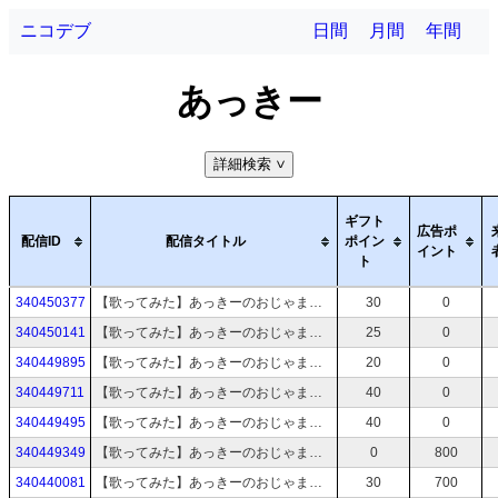
ニコデブ
日間
月間
年間
あっきー
詳細検索
>
ギフト
広告ポ
配信ID
配信タイトル
ポイン
イント
ト
340450377
【歌ってみた】あっきーのおじゃまされます！(`･ω･´)キリッ
30
0
340450141
【歌ってみた】あっきーのおじゃまされます！(`･ω･´)キリッ
25
0
340449895
【歌ってみた】あっきーのおじゃまされます！(`･ω･´)キリッ
20
0
340449711
【歌ってみた】あっきーのおじゃまされます！(`･ω･´)キリッ
40
0
340449495
【歌ってみた】あっきーのおじゃまされます！(`･ω･´)キリッ
40
0
340449349
【歌ってみた】あっきーのおじゃまされます！(`･ω･´)キリッ
0
800
340440081
【歌ってみた】あっきーのおじゃまされます！(`･ω･´)キリッ
30
700