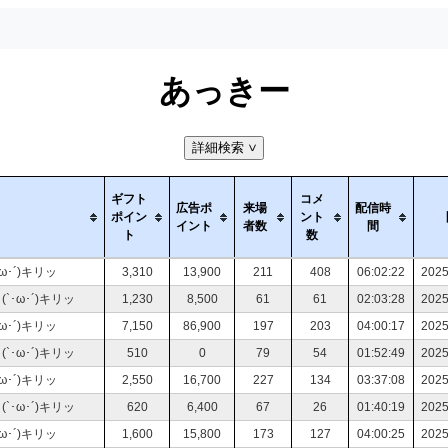
あっきー
詳細検索
>
ギフト
コメ
広告ポ
来場
配信時
ポイン
ント
イント
者数
間
ト
数
･´)キリッ
3,310
13,900
211
408
06:02:22
2025
･ω･´)キリッ
1,230
8,500
61
61
02:03:28
2025
･´)キリッ
7,150
86,900
197
203
04:00:17
2025
･ω･´)キリッ
510
0
79
54
01:52:49
2025
･´)キリッ
2,550
16,700
227
134
03:37:08
2025
･ω･´)キリッ
620
6,400
67
26
01:40:19
2025
･´)キリッ
1,600
15,800
173
127
04:00:25
2025