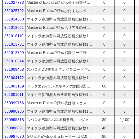
351027773
Master of Epic📜E鯖📜拡張全部乗せツアーに参加！📜48📜マスターオブエピック/MoE
0
0
351025792
Master of Epic📜P鯖📜ひたすらレベラゲ📜47📜マスターオブエピック/MoE
0
0
351024580
マイクラ参加型＆再放送動画投稿数1.3万実況歴20年蔵出しアーカイブTV📻スマブラも受付中！
0
0
351018961
Master of Epic📜P鯖📜ベリアルの可能性、出ました📜46📜マスターオブエピック/MoE
0
0
351018110
マイクラ参加型＆再放送動画投稿数1.3万実況歴20年蔵出しアーカイブTV📻スマブラも受付中！
0
0
351013731
マイクラ参加型＆再放送動画投稿数1.3万実況歴20年蔵出しアーカイブTV📻スマブラも受付中！
0
0
351012799
Master of Epic📜P鯖📜召喚リープ剣士爆誕！📜44📜マスターオブエピック/MoE
0
0
351010344
マイクラ参加型＆再放送動画投稿数1.3万実況歴20年蔵出しアーカイブTV📻スマブラも受付中！
0
0
351009458
スパロボDD無課金プレイ⚙️コードギアス最終回からの復活へ⚙️42⚙️スーパーロボット大戦DD
0
0
351004172
マイクラ参加型＆再放送動画投稿数1.3万実況歴20年蔵出しアーカイブTV📻スマブラも受付中！
0
0
351003139
ドラクエ2⚔️ロンダルキアの洞窟2回目＾＾；⚔️ドラゴンクエスト2⚔️14
60
0
351001011
マイクラ参加型＆再放送動画投稿数1.3万実況歴20年蔵出しアーカイブTV📻スマブラも受付中！
0
0
350999766
Master of Epic📜P鯖📜後は淡々とスキル上げてリープ目指すのみPart2📜43📜マスターオブエピック/MoE
0
0
350996936
マイクラ参加型＆再放送動画投稿数1.3万実況歴20年蔵出しアーカイブTV📻スマブラも受付中！
0
0
350995318
スパロボF📟スパロボ初参戦。エヴァンゲリオン、始動📟スーパーロボット大戦F📟3
30
1,100
350988891
マイクラ参加型＆再放送動画投稿数1.3万実況歴20年蔵出しアーカイブTV📻スマブラも受付中！
40
0
350987670
GジェネE🛰️Eシミュレーター: U.C.0079🛰️続き。IF展開面白いけどさぁ🛰️Gジェネエターナル🛰️75
80
0