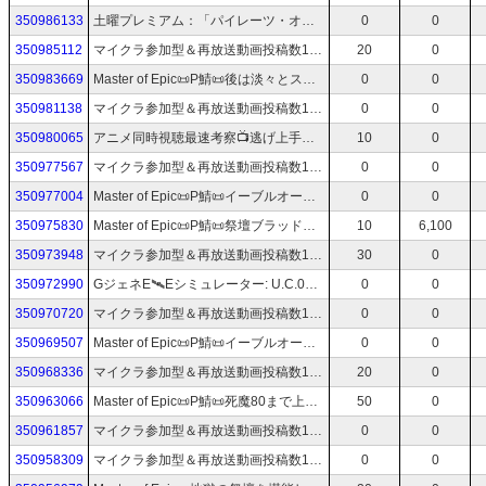
350986133
土曜プレミアム：「パイレーツ・オブ・カリビアン」初見同時視聴：人生初の42歳の反応
0
0
350985112
マイクラ参加型＆再放送動画投稿数1.3万実況歴20年蔵出しアーカイブTV📻スマブラも受付中！
20
0
350983669
Master of Epic📜P鯖📜後は淡々とスキル上げてリープ目指すのみ📜43📜マスターオブエピック/MoE
0
0
350981138
マイクラ参加型＆再放送動画投稿数1.3万実況歴20年蔵出しアーカイブTV📻スマブラも受付中！
0
0
350980065
アニメ同時視聴最速考察📺逃げ上手の若君13/コードギアス奪還のロゼ2/ガンダムZZ4/アニポケ143/ギャバンインフィニティ22
10
0
350977567
マイクラ参加型＆再放送動画投稿数1.3万実況歴20年蔵出しアーカイブTV📻スマブラも受付中！
0
0
350977004
Master of Epic📜P鯖📜イーブルオーメンで回収上げ！📜41📜マスターオブエピック/MoE
0
0
350975830
Master of Epic📜P鯖📜祭壇ブラッドソード戦士爆誕！📜42📜マスターオブエピック/MoE
10
6,100
350973948
マイクラ参加型＆再放送動画投稿数1.3万実況歴20年蔵出しアーカイブTV📻スマブラも受付中！
30
0
350972990
GジェネE🛰️Eシミュレーター: U.C.0079🛰️歴史の分岐を観測！ジオン軍視点の一年戦争if展開が熱すぎる🛰️Gジェネエターナル🛰️74
0
0
350970720
マイクラ参加型＆再放送動画投稿数1.3万実況歴20年蔵出しアーカイブTV📻スマブラも受付中！
0
0
350969507
Master of Epic📜P鯖📜イーブルオーメンで回収上げ！📜41📜マスターオブエピック/MoE
0
0
350968336
マイクラ参加型＆再放送動画投稿数1.3万実況歴20年蔵出しアーカイブTV📻スマブラも受付中！
20
0
350963066
Master of Epic📜P鯖📜死魔80まで上げたら何しよう？📜40📜マスターオブエピック/MoE
50
0
350961857
マイクラ参加型＆再放送動画投稿数1.3万実況歴20年蔵出しアーカイブTV📻スマブラも受付中！
0
0
350958309
マイクラ参加型＆再放送動画投稿数1.3万実況歴20年蔵出しアーカイブTV📻スマブラも受付中！
0
0