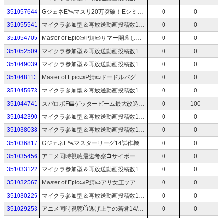
351057644
GジェネE🛰️マスリ20万突破！Eシミュミッション大詰め！DMM版初配信！🛰️Gジェネエターナル🛰️77
0
0
351055541
マイクラ参加型＆再放送動画投稿数1.3万実況歴20年蔵出しアーカイブTV📻スマブラも受付中！
0
0
351054705
Master of Epic📜P鯖📜サマー開幕したけど砂漠で着こなし91上げ！📜50📜マスターオブエピック/MoE
0
0
351052509
マイクラ参加型＆再放送動画投稿数1.3万実況歴20年蔵出しアーカイブTV📻スマブラも受付中！
0
0
351049039
マイクラ参加型＆再放送動画投稿数1.3万実況歴20年蔵出しアーカイブTV📻スマブラも受付中！
0
0
351048113
Master of Epic📜P鯖📜ドードルバグ＆僧兵に挑む！📜49📜マスターオブエピック/MoE
0
0
351045973
マイクラ参加型＆再放送動画投稿数1.3万実況歴20年蔵出しアーカイブTV📻スマブラも受付中！
0
0
351044741
スパロボF📟ゲッタービーム最大改造。使徒、再び📟スーパーロボット大戦F📟4
0
100
351042390
マイクラ参加型＆再放送動画投稿数1.3万実況歴20年蔵出しアーカイブTV📻スマブラも受付中！
0
0
351038038
マイクラ参加型＆再放送動画投稿数1.3万実況歴20年蔵出しアーカイブTV📻スマブラも受付中！
0
0
351036817
GジェネE🛰️マスターリーグ14試作機白色レギュ🛰️Gジェネエターナル🛰️76
0
0
351035456
アニメ同時視聴最速考察📺サイボーグ009ネメシス1～3話
0
0
351033122
マイクラ参加型＆再放送動画投稿数1.3万実況歴20年蔵出しアーカイブTV📻スマブラも受付中！
0
0
351032567
Master of Epic📜P鯖📜アリ女王ツアーに参加！📜48📜マスターオブエピック/MoE
0
0
351030225
マイクラ参加型＆再放送動画投稿数1.3万実況歴20年蔵出しアーカイブTV📻スマブラも受付中！
0
0
351029253
アニメ同時視聴📺逃げ上手の若君14/コードギアス奪還のロゼ3/ガンダムZZ5/アニポケ144/ギャバンインフィニティ23📺最新話初見感想ライブ
0
0