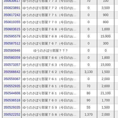
350630617
ゆうのさぼり部屋７７３（今日のお絵描き：何かを稼ぐ→時間があれば制裁を受ける絵→時間と体力が残ってたらTODOリストから）
70
100
350623891
ゆうのさぼり部屋７７２（今日のお絵描き：死の宣告を受けた→時間があれば制裁を受ける絵→時間と体力が残ってたらTODOリストから）
0
3,500
350617242
ゆうのさぼり部屋７７１（今日のお絵描き：メープルもみじの日→時間があれば制裁を受ける絵→時間と体力が残ってたらTODOリストから）
0
900
350610355
ゆうのさぼり部屋７７０（今日のお絵描き：流しそうめんを笑顔で見送る→時間があれば制裁を受ける絵→時間と体力が残ってたらTODOリストから）
0
800
350603615
ゆうのさぼり部屋７６８（今日のお絵描き：水着を試着で比較する→時間があれば制裁を受ける絵→時間と体力が残ってたらTODOリストから）
0
1,600
350595579
ゆうのさぼり部屋７６８（今日のお絵描き：夏前の暑さで茹で上がる→時間があれば制裁を受ける絵→時間と体力が残ってたらTODOリストから）
0
15,900
350587512
ゆうのさぼり部屋７６７（今日のお絵描き：オタクにやさしいギャル→時間があれば制裁を受ける絵→時間と体力が残ってたらTODOリストから）
0
300
350580946
ゆうのさぼり部屋？？？
0
0
350580359
ゆうのさぼり部屋７６６（今日のお絵描き：探偵の日→時間があれば制裁を受ける絵→時間と体力が残ってたらTODOリストから）
0
1,800
350573357
ゆうのさぼり部屋７６３（今日のお絵描き：ライスにシチューをかけて裁きを受ける→時間と体力が残ってたらTODOリストから）
0
15,000
350566642
ゆうのさぼり部屋７６２（今日のお絵描き：ツインテ→時間と体力が残ってたらTODOリストから）
3,130
1,500
350559367
ゆうのさぼり部屋７６１（今日のお絵描き：クーデレ→時間と体力が残ってたらTODOリストから）
0
2,000
350552935
ゆうのさぼり部屋７６１（今日のお絵描き：メスガキ（かるた）→時間と体力が残ってたらTODOリストから）
70
2,600
350544608
ゆうのさぼり部屋７６１（今日のお絵描き：トロの日→時間と体力が残ってたらTODOリストから）
80
21,100
350536518
ゆうのさぼり部屋７６０（今日のお絵描き：夕刻 甘味処 水菓子→時間と体力が残ってたらTODOリストから）
90
1,700
350529335
ゆうのさぼり部屋７５９（今日のお絵描き：巨大けん玉に乗る→時間と体力が残ってたらTODOリストから）
55
1,500
350522252
ゆうのさぼり部屋７５８（今日のお絵描き：顔アップ→時間と体力が残ってたらTODOリストから）
1,370
2,000