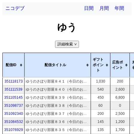
ニコデブ
日間
月間
年間
ゆう
詳細検索
>
ギフト
広告ポ
配信ID
配信タイトル
ポイン
イント
ト
351118173
ゆうのさぼり部屋８４１（今日のお絵描き：花火大会をみるゆうさん→時間があれば制裁を受ける絵→時間と体力が残ってたらTODOリストから）
1,030
200
351111539
ゆうのさぼり部屋８４０（今日のお絵描き：裏ゴーヤーの日→時間があれば制裁を受ける絵→時間と体力が残ってたらTODOリストから）
540
2,600
351105145
ゆうのさぼり部屋８３９（今日のお絵描き：へらしぼりの日→時間があれば制裁を受ける絵→時間と体力が残ってたらTODOリストから）
450
6,800
351098737
ゆうのさぼり部屋８３８（今日のお絵描き：破産して溶けた顔のゆうさん→時間があれば制裁を受ける絵→時間と体力が残ってたらTODOリストから）
60
0
351092340
ゆうのさぼり部屋８３７（今日のお絵描き：カレーうどんの日→時間があれば制裁を受ける絵→時間と体力が残ってたらTODOリストから）
200
2,500
351084532
ゆうのさぼり部屋８３６（今日のお絵描き：はっぴの日→時間があれば制裁を受ける絵→時間と体力が残ってたらTODOリストから）
145
1,200
351076929
ゆうのさぼり部屋８３５（今日のお絵描き：ビーチで狐色に焼けるゆうさん→時間があれば制裁を受ける絵→時間と体力が残ってたらTODOリストから）
135
1,700