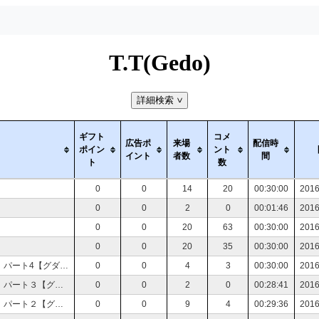
T.T(Gedo)
詳細検索
>
ギフト
コメ
広告ポ
来場
配信時
ポイン
ント
イント
者数
間
ト
数
0
0
14
20
00:30:00
2016
0
0
2
0
00:01:46
2016
0
0
20
63
00:30:00
2016
0
0
20
35
00:30:00
2016
【TRPG】早朝の生放送「NEXT TRPGを作ろう？」パート4【グダグダ会議】
0
0
4
3
00:30:00
2016
【TRPG】早朝の生放送「NEXT TRPGを作ろう？」パート３【グダグダ会議】
0
0
2
0
00:28:41
2016
【TRPG】早朝の生放送「NEXT TRPGを作ろう？」パート２【グダグダ会議】
0
0
9
4
00:29:36
2016