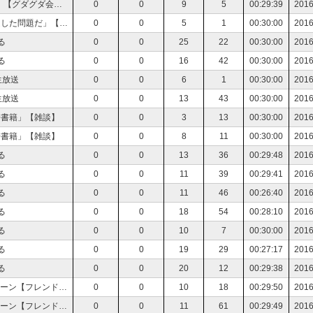
【TRPG】早朝の生放送「NEXT TRPGを作ろう？」【グダグダ会議】
0
0
9
5
00:29:39
2016
【TRPG】深夜の生放送「その問題はXX年前に到達した問題だ」【雑談】
0
0
5
1
00:30:00
2016
る
0
0
25
22
00:30:00
2016
る
0
0
16
42
00:30:00
2016
ム生放送
0
0
6
1
00:30:00
2016
ム生放送
0
0
13
43
00:30:00
2016
電子書籍」【雑談】
0
0
3
13
00:30:00
2016
電子書籍」【雑談】
0
0
8
11
00:30:00
2016
る
0
0
13
36
00:29:48
2016
る
0
0
11
39
00:29:41
2016
る
0
0
11
46
00:26:40
2016
る
0
0
18
54
00:28:10
2016
る
0
0
10
7
00:30:00
2016
る
0
0
19
29
00:27:17
2016
る
0
0
20
12
00:29:38
2016
【ナワバリ】Ｓ＋から落ちたおっさんとスプラトゥーン【フレンド募集】
0
0
10
18
00:29:50
2016
【ナワバリ】Ｓ＋から落ちたおっさんとスプラトゥーン【フレンド募集】
0
0
11
61
00:29:49
2016