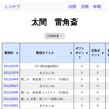
ニコデブ
日間
月間
年間
太間 雷角斎
詳細検索
>
ギフト
広告ポ
配信ID
配信タイトル
ポイン
イント
ト
351116535
E3-2輸送編成検討
0
0
351112878
あさおふね
0
0
351110469
艦これ 輸送量コンテスト E3柚須 どこまでも地獄味
0
0
351106427
あさおふね
0
0
351103946
艦これ 輸送量コンテスト E3柚須 どこまでも地獄味
0
0
351103941
艦これ 反撃！第三十一戦隊の戦い E3開始
0
0
351100081
あさおふね
0
0