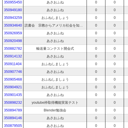
350955450
あさおふね
0
0
350949180
あさおふね
0
0
350943259
おふねしましょう
0
0
350934640
読書会 宗教からアメリカ社会を知るための48
0
0
350926959
あさおふね
0
0
350920498
あさおふね
0
0
350882782
輸送量コンテスト開会式
0
0
350914132
あさおふね
0
0
350911404
おふねしましょう
0
0
350907746
あさおふね
0
0
350905468
おふねしましょう
0
0
350904921
おふねしましょう
0
0
350901435
あさおふね
0
0
350898232
youtube枠取得機能実装テスト
0
0
350894789
Blender勉強会
0
0
350894146
あさおふね
0
0
350879505
あさおふね
0
0