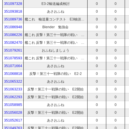
351097328
E3-2輸送編成検討
0
0
351093818
あさおふね
0
0
351089736
艦これ 輸送量コンテスト E3柚須 どこまでも地獄味
0
0
351086948
Blender 勉強会
0
0
351086226
艦これ 反撃！第三十一戦隊の戦い E3開始
0
0
351082470
艦これ 反撃！第三十一戦隊の戦い E3開始
0
0
351079261
おふねしましょう
0
0
351078593
艦これ 反撃！第三十一戦隊の戦い E2-3装甲破砕まで終わらせたい週末
0
0
351071664
あさおふね
0
0
351068818
反撃！第三十一戦隊の戦い E2-2
0
0
351065322
あさおふね
0
0
351063233
反撃！第三十一戦隊の戦い E2開始
0
0
351062293
反撃！第三十一戦隊の戦い E2開始
0
0
351058985
あさおふね
0
0
351056028
反撃！第三十一戦隊の戦い E2開始
0
0
351052617
あさおふね
0
0
351049763
反撃！第三十一戦隊の戦い E2開始
0
0