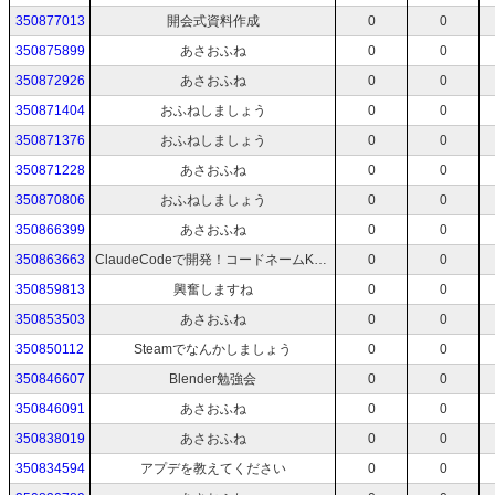
350877013
開会式資料作成
0
0
350875899
あさおふね
0
0
350872926
あさおふね
0
0
350871404
おふねしましょう
0
0
350871376
おふねしましょう
0
0
350871228
あさおふね
0
0
350870806
おふねしましょう
0
0
350866399
あさおふね
0
0
350863663
ClaudeCodeで開発！コードネームKANOHAN-C
0
0
350859813
興奮しますね
0
0
350853503
あさおふね
0
0
350850112
Steamでなんかしましょう
0
0
350846607
Blender勉強会
0
0
350846091
あさおふね
0
0
350838019
あさおふね
0
0
350834594
アプデを教えてください
0
0