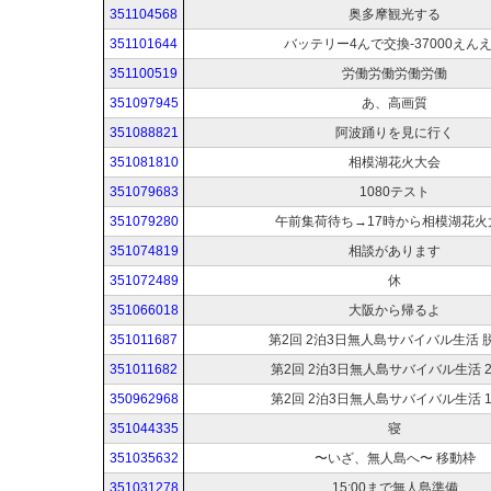
351104568
奥多摩観光する
351101644
バッテリー4んで交換-37000えん
351100519
労働労働労働労働
351097945
あ、高画質
351088821
阿波踊りを見に行く
351081810
相模湖花火大会
351079683
1080テスト
351079280
午前集荷待ち→17時から相模湖花火
351074819
相談があります
351072489
休
351066018
大阪から帰るよ
351011687
第2回 2泊3日無人島サバイバル生活 
351011682
第2回 2泊3日無人島サバイバル生活 
350962968
第2回 2泊3日無人島サバイバル生活 
351044335
寝
351035632
〜いざ、無人島へ〜 移動枠
351031278
15:00まで無人島準備