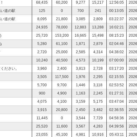
！
68,435
60,200
9,277
15,217
12:56:05
2026
高い道の駅
125
0
700
241
00:13:05
2026
高い道の駅
8,095
21,800
3,085
2,809
03:22:37
2026
24,935
78,000
12,883
13,288
16:02:21
2026
う
25,720
153,200
16,665
15,498
08:15:23
2026
ぬ
5,280
61,100
1,871
2,879
02:04:46
2026
す
2,720
25,000
2,585
4,314
04:38:02
2026
10,240
40,500
4,573
10,199
07:00:00
2026
てください。
3,960
2,400
3,813
2,728
03:17:20
2026
3,505
117,500
1,976
2,295
02:15:55
2026
5,700
9,700
1,446
3,118
02:53:52
2026
900
4,900
1,163
2,245
01:27:31
2026
4,075
4,100
3,159
5,175
03:47:04
2026
3,915
20,800
2,450
3,482
02:36:55
2026
11,445
0
3,544
7,729
04:58:36
2026
25,520
11,600
3,567
4,283
04:39:56
2026
23,055
45,100
4,981
10,916
05:43:11
2026