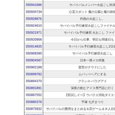
350941686
サバイバルメンバー火起こし対
350934734
心霊スポット 魔の公園と魔の踏
350928876
灼熱の火起こし。
350924610
サバイバル予行練習火起こしファイナ
350921971
サバイバル予行練習 火おこし ファ
350920906
今日から仕事、明日も明後日も
350914835
サバイバル予行練習火起こし2日
350908390
サバイバル予行練習火起こし
350904587
日本一懐メロ特集
350902188
髪型ロナウドにした
350899782
ムバッペヘアにする
350894370
フランス-パラグアイ
350891891
深夜の飲むアイス専門店に行く
350887552
【肝試しイベ】ウバクエ消化ダイエ
350880378
平塚 七夕まつり
350875932
サバイバルの費用をまとめる＆罰ゲーム＆８人目