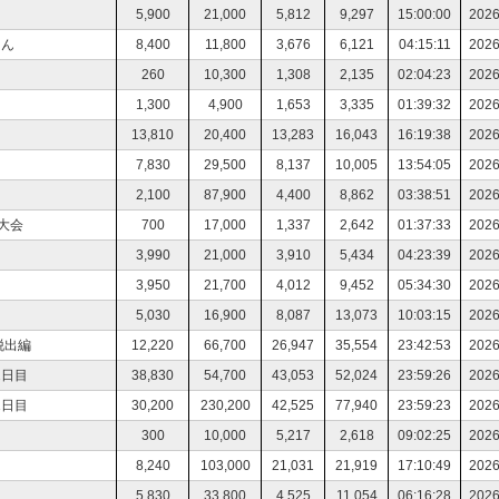
5,900
21,000
5,812
9,297
15:00:00
2026
えん
8,400
11,800
3,676
6,121
04:15:11
2026
260
10,300
1,308
2,135
02:04:23
2026
1,300
4,900
1,653
3,335
01:39:32
2026
13,810
20,400
13,283
16,043
16:19:38
2026
7,830
29,500
8,137
10,005
13:54:05
2026
2,100
87,900
4,400
8,862
03:38:51
2026
大会
700
17,000
1,337
2,642
01:37:33
2026
3,990
21,000
3,910
5,434
04:23:39
2026
3,950
21,700
4,012
9,452
05:34:30
2026
5,030
16,900
8,087
13,073
10:03:15
2026
脱出編
12,220
66,700
26,947
35,554
23:42:53
2026
2日目
38,830
54,700
43,053
52,024
23:59:26
2026
1日目
30,200
230,200
42,525
77,940
23:59:23
2026
300
10,000
5,217
2,618
09:02:25
2026
8,240
103,000
21,031
21,919
17:10:49
2026
5,830
33,800
4,525
11,054
06:16:28
2026