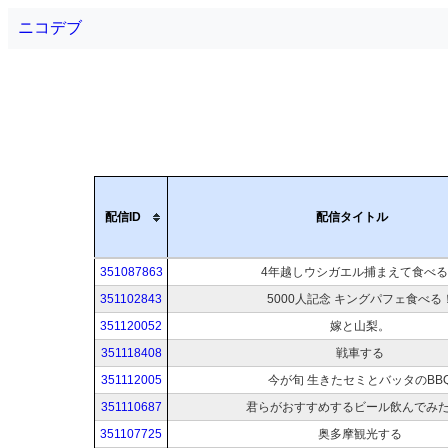
ニコデブ
配信ID
配信タイトル
351087863
4年越しウシガエル捕まえて食べる
351102843
5000人記念 キングパフェ食べる
351120052
嫁と山梨。
351118408
戦車する
351112005
今が旬 生きたセミとバッタのBB
351110687
君らがおすすめするビール飲んでみ
351107725
奥多摩観光する