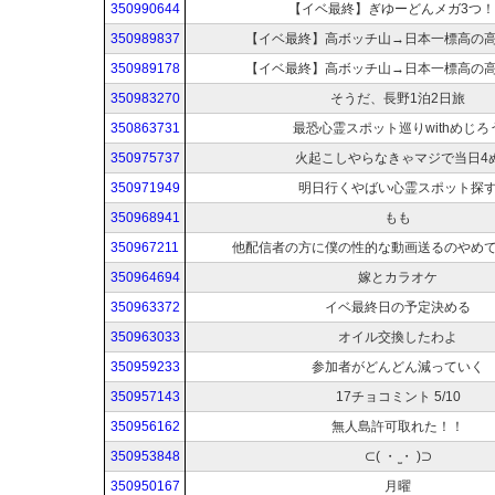
350990644
【イベ最終】ぎゆーどんメガ3つ！
350989837
【イベ最終】高ボッチ山→日本一標高の
350989178
【イベ最終】高ボッチ山→日本一標高の
350983270
そうだ、長野1泊2日旅
350863731
最恐心霊スポット巡りwithめじろ
350975737
火起こしやらなきゃマジで当日4
350971949
明日行くやばい心霊スポット探
350968941
もも
350967211
他配信者の方に僕の性的な動画送るのやめ
350964694
嫁とカラオケ
350963372
イベ最終日の予定決める
350963033
オイル交換したわよ
350959233
参加者がどんどん減っていく
350957143
17チョコミント 5/10
350956162
無人島許可取れた！！
350953848
⊂( ・ ̫・ )⊃
350950167
月曜