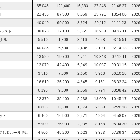
決
65,045
121,400
16,383
27,346
21:48:27
2026
切
21,435
87,500
8,069
15,791
13:54:06
2026
40,040
69,500
8,324
20,112
11:11:23
2026
ルラスト
38,870
17,100
3,665
10,938
04:37:11
2026
イナル
5,510
1,300
3,116
4,658
03:15:51
2026
40,085
5,600
2,406
2,100
02:14:13
2026
目
13,520
19,700
4,711
10,343
07:12:11
2026
13,070
42,400
5,949
10,087
09:31:15
2026
3,510
7,500
2,650
3,913
06:10:18
2026
16,810
36,200
4,645
9,151
06:33:24
2026
6,295
9,600
2,059
3,794
03:08:42
2026
12,370
35,400
5,238
13,009
10:45:17
2026
8,085
8,600
1,374
2,368
02:20:20
2026
ット
6,460
16,900
2,571
4,204
04:58:07
2026
5,900
76,900
2,935
8,168
05:04:30
2026
探し＆ルール決め
4,500
45,200
3,023
8,353
07:39:34
2026