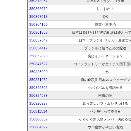
350873957
吉野家✕ドラクエコラボ
350868679
しごおわ！
350867613
QK
350864160
前乗り車中泊
350861353
日本は負けたけど俺の配達は終わっ
350857647
日本ーブラジル サッカー最速実
350854412
ブラジルに勝つための配達
350852890
街はイルミネーション
350847527
コインランドリーが空くまで団子屋
350835990
こわ
350831262
魂の⚽応援 日本vsスウェーデン
350825305
サバイバルを煮詰める
350824578
円環の理
350820327
真っ赤なカブトムシ見つける
350811514
パン屋行って⚽🚀🍚
350806667
そろそろ無人島メンバー決める
350804592
ウバ疲労がやばい出勤