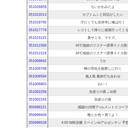
351026859
ちいかわみたよ
351022013
カブトムシと対話がしたい
351018795
汗だくでも吉祥寺に俺は行く
351017779
シゴトして帰りに個展行ってく
351015115
暑サニモ、マケズ。
351012366
40℃地獄のリスナー誘導スイカ割
351012119
40℃地獄のリスナー誘導スイカ割
351009842
うか
351009798
蝉の羽化を観察しに行く
351008584
無人島 最終打ち合わせ
351006803
おい！
351002258
虫採りの夜→出棺
351002243
虫採りの夜
350996221
感謝の18禁ア○ルメントスコー
350999409
靴とか色々買うよ！
350996528
4:00 W杯決勝 スペインvsアルゼンチン 予