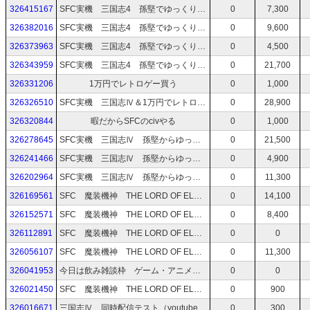
326415167
SFC実機 三国志4 孫堅でゆっくりやる 7回目
0
7,300
326382016
SFC実機 三国志4 孫堅でゆっくりやる 6-2回目
0
9,600
326373963
SFC実機 三国志4 孫堅でゆっくりやる 6回目
0
4,500
326343959
SFC実機 三国志4 孫堅でゆっくりやる 5回目
0
21,700
326331206
1万円でレトロゲー買う
0
1,000
326326510
SFC実機 三国志Ⅳ＆1万円でレトロゲー買う
0
28,900
326320844
暇だからSFCのcivやる
0
1,000
326278645
SFC実機 三国志Ⅳ 孫堅からゆっくり 3日目
0
21,500
326241466
SFC実機 三国志Ⅳ 孫堅からゆっくり 2日目
0
4,900
326202964
SFC実機 三国志Ⅳ 孫堅からゆっくり
0
11,300
326169561
SFC 魔装機神 THE LORD OF ELEMENTAL 最終回
0
14,100
326152571
SFC 魔装機神 THE LORD OF ELEMENTAL 7回目
0
8,400
326112891
SFC 魔装機神 THE LORD OF ELEMENTAL 5回目
0
0
326056107
SFC 魔装機神 THE LORD OF ELEMENTAL 5回目
0
11,300
326041953
今日は飲み雑談枠 ゲーム・アニメ教えて
0
0
326021450
SFC 魔装機神 THE LORD OF ELEMENTAL 4回目
0
900
326016671
三国志Ⅳ 同時配信テスト（youtubeとニコ生で）
0
300