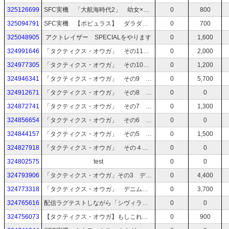
325126699
SFC実機 「大航海時代2」 幼女×教師 船上の特別授業
0
800
325094791
SFC実機 【ポピュラス】 ダラダラとやっていく 雑談になりそう
0
700
325048905
アクトレイザー SPECIALをやります
0
1,600
324991646
「タクティクス・オウガ」 その11 Lルート ED見ようぜ
0
2,000
324977305
「タクティクス・オウガ」 その10 Lルート ラストまで
0
1,200
324946341
「タクティクス・オウガ」 その9 デニム「宗教も民族もみんなに来い」
0
5,700
324912671
「タクティクス・オウガ」 その8 デニム「姉さん！（棒）」
0
0
324872741
「タクティクス・オウガ」 その7 デニム「猊下って敬称かっこいい…」」
0
1,300
324856654
「タクティクス・オウガ」 その6 正念場の3章
0
0
324844157
「タクティクス・オウガ」 その5 デニム社長「お前ら３章行くまで残業な」
0
1,500
324827918
「タクティクス・オウガ」 その４ 今日はレオナールとヤル！
0
0
324802575
test
0
0
324793906
「タクティクス・オウガ」その3 デニム社長「最近元請けが・・・。」
0
4,400
324773318
「タクティクス・オウガ」 デニム社長（国に従うか、それとも・・・）
0
3,700
324765616
配信ラグテストしながら「シヴィライゼーション4」やる
0
0
324756073
【タクティクス・オウガ】もしこれが会社だったら その1
0
900