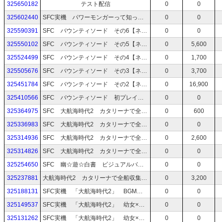
325650182
テスト配信
0
0
325602440
SFC実機 パワーモンガーって知ってる？
0
0
325590391
SFC バウンティソード その6【ネタバレ禁止！】
0
0
325550102
SFC バウンティソード その5【ネタバレできるかな！】
0
5,600
325524499
SFC バウンティソード その4【ネタバレ出来ても禁止で！】
0
1,700
325505676
SFC バウンティソード その3【ネタバレ禁止！】
0
3,700
325451784
SFC バウンティソード その2【ネタバレ禁止！】
0
16,900
325410566
SFC バウンティソード 初プレイ【ネタバレ禁止！】
0
0
325364975
SFC 大航海時代2 カタリーナで全船集めて今日クリアまで！
0
600
325336983
SFC 大航海時代2 カタリーナで全船収集クリアを目指す！ その3
0
0
325314936
SFC 大航海時代2 カタリーナで全船収集クリアを目指す！ その2
0
2,600
325314826
SFC 大航海時代2 カタリーナで全船収集クリアを目指す！ その2
0
0
325254650
SFC 幽☆遊☆白書 ビジュアルバトル クリアまでやってみる
0
0
325237881
大航海時代2 カタリーナで全船収集クリアを目指す！
0
3,200
325188131
SFC実機 「大航海時代2」 BGM聞く放送 その3
0
0
325149537
SFC実機 「大航海時代2」 幼女×教師 船上の特別授業 その2
0
0
325131262
SFC実機 「大航海時代2」 幼女×教師 船上の特別授業
0
0