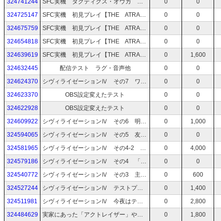
324741244
SFC実機 タクティクス・オウガ チュートリアルから
0
0
324725147
SFC実機 初見プレイ【THE ATRAS】その4 クリア条件ってなんだ？
0
0
324675759
SFC実機 初見プレイ【THE ATRAS】その3 ガメオベラを超えて！
0
0
324654818
SFC実機 初見プレイ【THE ATRAS】その2 黄金の国ジパングを目指して！！！
0
0
324639619
SFC実機 初見プレイ【THE ATRAS】その1
0
1,600
324632445
配信テスト ラグ・音声他
0
0
324624370
シヴィライゼーションⅣ その7 ワイ「戦争ヤろうぜ！」モンテスマ「おかのした」
0
0
324623370
OBS設定変えたテスト
0
0
324622928
OBS設定変えたテスト
0
0
324609922
シヴィライゼーションⅣ その6 明かりをつけましょ爆弾にー♪ドカンと一発ハゲ頭ー♪
0
1,000
324594065
シヴィライゼーションⅣ その5 友好国でもぶっ壊す！
0
0
324581965
シヴィライゼーションⅣ その4-2 「アステカ」この先右折120km
0
4,000
324579186
シヴィライゼーションⅣ その4 「アステカ」この先右折120km
0
0
324540772
シヴィライゼーションⅣ その3 主「打倒ハンニバル！」他国「通報しました」
0
600
324527244
シヴィライゼーションⅣ テストプレイ2 ガ助殴レベルの生放送
0
1,400
324511981
シヴィライゼーションⅣ 今夜はテスト＆賢者に教えてを乞うパート
0
2,800
324484629
実家にあった「アクトレイザー」やります！ SPECIAL攻略編
0
1,800