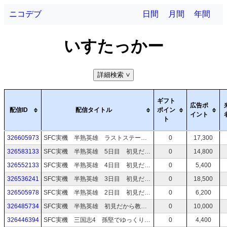
ニコデブ
日間
月間
年間
いすたっかー
詳細検索
>
ギフト
広告ポ
配信ID
配信タイトル
ポイン
イント
ト
326605973
SFC実機 半熟英雄 ラストステージ～ED
0
17,300
326583133
SFC実機 半熟英雄 5日目 初見だから教えて！
0
14,800
326552133
SFC実機 半熟英雄 4日目 初見だから教えて！
0
5,400
326536241
SFC実機 半熟英雄 3日目 初見だから教えて！
0
18,500
326505978
SFC実機 半熟英雄 2日目 初見だから教えて！
0
6,200
326485734
SFC実機 半熟英雄 初見だから教えて！
0
10,000
326446394
SFC実機 三国志4 孫堅でゆっくりやる 8回目
0
4,400