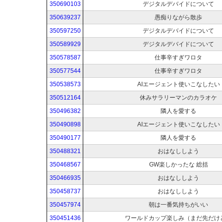
350690103
デジタルデバイドについて
350639237
愚痴りながら散歩
350597250
デジタルデバイドについて
350589929
デジタルデバイドについて
350578587
仕事辛すぎワロタ
350577544
仕事辛すぎワロタ
350538573
AIエージェント使いこなしたい
350512164
休みサラリーマンのカラオケ
350496382
隣人を愛する
350490898
AIエージェント使いこなしたい
350490177
隣人を愛する
350488321
おはなししよう
350468567
GW楽しかったな 総括
350466935
おはなししよう
350458737
おはなししよう
350457974
朝は一番気持ちがいい
350451436
ワールドカップ楽しみ（まだ先だけ