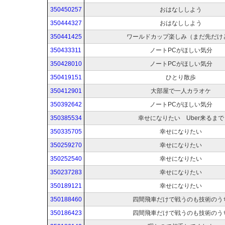
350450257
おはなししよう
350444327
おはなししよう
350441425
ワールドカップ楽しみ（まだ先だけ
350433311
ノートPCがほしい気分
350428010
ノートPCがほしい気分
350419151
ひとり散歩
350412901
大部屋で一人カラオケ
350392642
ノートPCがほしい気分
350385534
幸せになりたい Uber来るまで
350335705
幸せになりたい
350259270
幸せになりたい
350252540
幸せになりたい
350237283
幸せになりたい
350189121
幸せになりたい
350188460
四間飛車だけで戦うのも技術のう
350186423
四間飛車だけで戦うのも技術のう