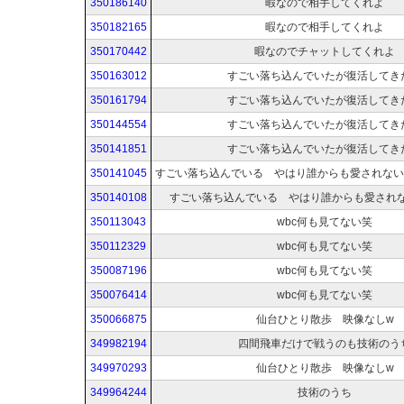
350186140
暇なので相手してくれよ
350182165
暇なので相手してくれよ
350170442
暇なのでチャットしてくれよ
350163012
すごい落ち込んでいたが復活してき
350161794
すごい落ち込んでいたが復活してき
350144554
すごい落ち込んでいたが復活してき
350141851
すごい落ち込んでいたが復活してき
350141045
350140108
すごい落ち込んでいる やはり誰からも愛され
350113043
wbc何も見てない笑
350112329
wbc何も見てない笑
350087196
wbc何も見てない笑
350076414
wbc何も見てない笑
350066875
仙台ひとり散歩 映像なしw
349982194
四間飛車だけで戦うのも技術のう
349970293
仙台ひとり散歩 映像なしw
349964244
技術のうち