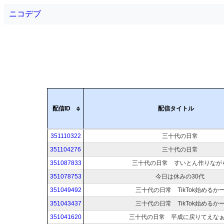
ニコデブ
配信ID
配信タイトル
351110322
三十代の日常
351104276
三十代の日常
351087833
三十代の日常 すいとん作りなが
351078753
今日は休みの30代
351049492
三十代の日常 TikTok始めるか
351043437
三十代の日常 TikTok始めるか
351041620
三十代の日常 平成に戻りてえな