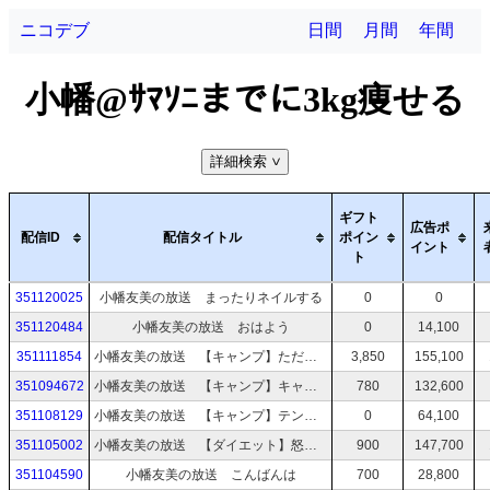
ニコデブ
日間
月間
年間
小幡@ｻﾏｿﾆまでに3kg痩せる
詳細検索
>
ギフト
広告ポ
配信ID
配信タイトル
ポイン
イント
ト
351120025
小幡友美の放送 まったりネイルする
0
0
351120484
小幡友美の放送 おはよう
0
14,100
351111854
小幡友美の放送 【キャンプ】ただひたすら夜景を眺める枠（野生動物来るかも？
3,850
155,100
351094672
小幡友美の放送 【キャンプ】キャンプしながら湖上祭の花火を高画質でみてみよう
780
132,600
351108129
小幡友美の放送 【キャンプ】テント設営垂れ流し ※コメント拾えませんm(_ _)m
0
64,100
351105002
小幡友美の放送 【ダイエット】怒りの筋トレ有酸素運動
900
147,700
351104590
小幡友美の放送 こんばんは
700
28,800