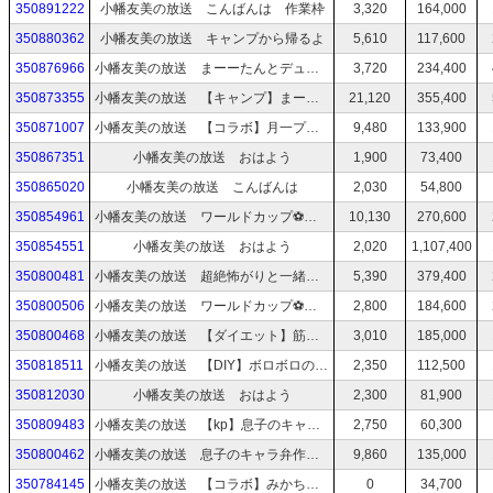
350891222
小幡友美の放送 こんばんは 作業枠
3,320
164,000
350880362
小幡友美の放送 キャンプから帰るよ
5,610
117,600
350876966
小幡友美の放送 まーーたんとデュオキャン車中泊（寝配信）
3,720
234,400
350873355
小幡友美の放送 【キャンプ】まーたんと車中泊デュオキャンに行こう！
21,120
355,400
350871007
小幡友美の放送 【コラボ】月一プチコラボ！ふじみかちゃんと体重測定コラボバトル！
9,480
133,900
350867351
小幡友美の放送 おはよう
1,900
73,400
350865020
小幡友美の放送 こんばんは
2,030
54,800
350854961
小幡友美の放送 ワールドカップ⚽️ブラジル戦 一緒に観よう！ ※起きれなかったらチャット枠🙇‍♀️
10,130
270,600
350854551
小幡友美の放送 おはよう
2,020
1,107,400
350800481
小幡友美の放送 超絶怖がりと一緒にみる［世にも奇妙な物語 夏の特別編］ ※音量注意
5,390
379,400
350800506
小幡友美の放送 ワールドカップ⚽️スウェーデン戦一緒に見よう
2,800
184,600
350800468
小幡友美の放送 【ダイエット】筋トレか有酸素運動
3,010
185,000
350818511
小幡友美の放送 【DIY】ボロボロのエブリィを車中泊仕様に変更するよ！
2,350
112,500
350812030
小幡友美の放送 おはよう
2,300
81,900
350809483
小幡友美の放送 【kp】息子のキャラ弁をまったり作る
2,750
60,300
350800462
小幡友美の放送 息子のキャラ弁作るよ
9,860
135,000
350784145
小幡友美の放送 【コラボ】みかちんちゃんと下町飲み！
0
34,700