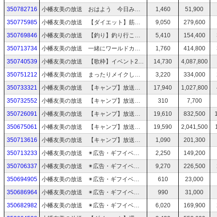
350782716
小幡友美の放送 おはよう 今日みかちんちゃんと遊ぶよ！
1,460
51,900
350775985
小幡友美の放送 【ダイエット】筋トレ有酸素運動
9,050
279,600
350769846
小幡友美の放送 【釣り】釣り行こ！キスリベンジ！
5,410
154,400
350713734
小幡友美の放送 一緒にワールドカップ オランダ戦見よう！（起きれなかったらごめんなさい）
1,760
414,800
350740539
小幡友美の放送 【歌枠】イベント2週間応援ありがとう！感謝のキラコメオンリーカラオケ枠！
14,730
4,087,800
350751212
小幡友美の放送 まったりメイクしてネイルする
3,220
334,000
350733321
小幡友美の放送 【キャンプ】放送回数2525回突破記念！ソロキャンに行こう！3日目
17,940
1,027,800
350732552
小幡友美の放送 【キャンプ】放送回数2525回突破記念！ソロキャンに行こう！三日
310
7,700
350726091
小幡友美の放送 【キャンプ】放送回数2525回突破記念！ソロキャンに行こう！2日目
19,610
832,500
350675061
小幡友美の放送 【キャンプ】放送回数2525突破記念！ソロキャン行こう！
19,590
2,041,500
350713616
小幡友美の放送 【キャンプ】放送回数2525突破記念！ソロキャン行こう！
1,090
201,300
350713233
小幡友美の放送 ✴︎広告・ギフイベゆるく参加中✴︎ おはよう あしたから放送回数2525回突破記念ソロキャン行くよ！
2,250
149,200
350706337
小幡友美の放送 ✴︎広告・ギフイベゆるく参加中✴︎ キャンプ準備と大百科編集したい
9,270
226,500
350694905
小幡友美の放送 ✴︎広告・ギフイベゆるく参加中✴︎ 【作業枠】顔出し無 ３０分くらいニコニコ大百科編集する
610
23,000
350686964
小幡友美の放送 ✴︎広告・ギフイベゆるく参加中✴︎ キャンプ準備と大百科編集したい
990
31,000
350682982
小幡友美の放送 ✴︎広告・ギフイベゆるく参加中✴︎ おはよう 明日はまーたん家とデイキャン行くよ！
6,020
169,900