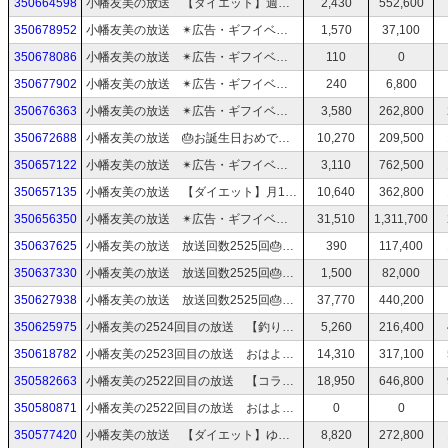
350664598
小幡友美の放送 【ダイエット】週１トレーニング！筋トレ有酸素運動
2,430
552,600
350678952
小幡友美の放送 ✴︎広告・ギフイベゆるく参加中✴︎ 【作業枠】顔出し無 ニコニコ大百科編集する
1,570
37,100
350678086
小幡友美の放送 ✴︎広告・ギフイベゆるく参加中✴︎ 【作業枠】顔出し無 ニコニコ大百科編集する
110
0
350677902
小幡友美の放送 ✴︎広告・ギフイベゆるく参加中✴︎ 【作業枠】顔出し無 ニコニコ大百科編集する
240
6,800
350676363
小幡友美の放送 ✴︎広告・ギフイベゆるく参加中✴︎ おはよう
3,580
262,800
350672688
小幡友美の放送 🎂お誕生日おめでとう🎂 軽く飲もうかな
10,270
209,500
350657122
小幡友美の放送 ✴︎広告・ギフイベゆるく参加中✴︎ おはよう
3,110
762,500
350657135
小幡友美の放送 【ダイエット】月1プチコラボ！ふじみかちゃんと体重測定コラボバトル！
10,640
362,800
350656350
小幡友美の放送 ✴︎広告・ギフイベゆるく参加中✴︎ おはよう
31,510
1,311,700
350637625
小幡友美の放送 放送回数2525回🎂いつも見てくれてありがとう〜！ 3
390
117,400
350637330
小幡友美の放送 放送回数2525回🎂いつも見てくれてありがとう〜！ 2
1,500
82,000
350627938
小幡友美の放送 放送回数2525回🎂いつも見てくれてありがとう〜！
37,770
440,200
350625975
小幡友美の2524回目の放送 【釣り】まったりキス狙い
5,260
216,400
350618782
小幡友美の2523回目の放送 おはよう 2525記念回前前夜祭 24時間配信
14,310
317,100
350582663
小幡友美の2522回目の放送 【コラボ】 とろみさん企画 王将全テイクアウトメニュー食べる！
18,950
646,800
350580871
小幡友美の2522回目の放送 おはよう 本日とろみさん王将企画いくよ！
0
0
350577420
小幡友美の放送 【ダイエット】ゆるく筋トレ有酸素運動 明日とろみさんの王将企画参加します
8,820
272,800