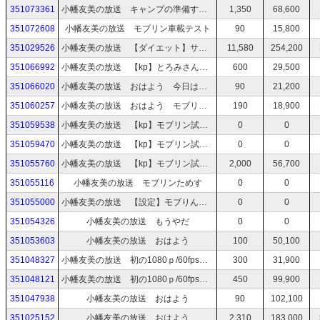
351073361
小幡友美の放送 キャンプの準備する！
1,350
68,600
351072608
小幡友美の放送 モブリン車載テスト
90
15,800
351029526
小幡友美の放送 【ダイエット】サマソニまでに3kg痩せる！筋トレ有酸素運動！
11,580
254,200
351066992
小幡友美の放送 【kp】とろみさんみかちんちゃんとカラオケ
600
29,500
351066020
小幡友美の放送 おはよう 今日はとろみさんみかちんちゃんと遊ぶよ！
90
21,200
351060257
小幡友美の放送 おはよう モブリン設定できたかも？
190
18,900
351059538
小幡友美の放送 【kp】モブリン試しながら軽く飲も〜！
0
0
351059470
小幡友美の放送 【kp】モブリン試しながら軽く飲も〜！
0
0
351055760
小幡友美の放送 【kp】モブリン試しながら軽く飲も〜！
2,000
56,700
351055116
小幡友美の放送 モブリンためす
0
0
351055000
小幡友美の放送 【設定】モブりんためしてみる
0
0
351054326
小幡友美の放送 もうやだ
0
0
351053603
小幡友美の放送 おはよう
100
50,100
351048327
小幡友美の放送 初の1080ｐ/60fps配信 私のポンコツPCでいけたけどスマホ切り替えがうまくいかない
300
31,900
351048121
小幡友美の放送 初の1080ｐ/60fps配信 私のポンコツPCでいけるのか？
450
99,900
351047938
小幡友美の放送 おはよう
90
102,100
351025152
小幡友美の放送 おはよう
2,310
183,000