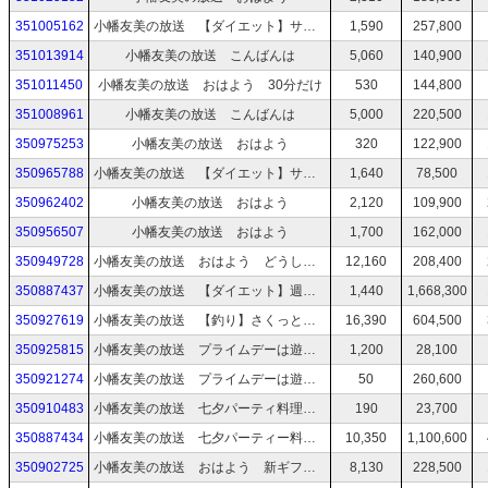
351005162
小幡友美の放送 【ダイエット】サマソニまでに3kg痩せる！筋トレ有酸素運動！
1,590
257,800
351013914
小幡友美の放送 こんばんは
5,060
140,900
351011450
小幡友美の放送 おはよう 30分だけ
530
144,800
351008961
小幡友美の放送 こんばんは
5,000
220,500
350975253
小幡友美の放送 おはよう
320
122,900
350965788
小幡友美の放送 【ダイエット】サマソニまで本気ダイエット！一ヶ月で3kg痩せる！
1,640
78,500
350962402
小幡友美の放送 おはよう
2,120
109,900
350956507
小幡友美の放送 おはよう
1,700
162,000
350949728
小幡友美の放送 おはよう どうしよう
12,160
208,400
350887437
小幡友美の放送 【ダイエット】週一トレーニング！有酸素運動！
1,440
1,668,300
350927619
小幡友美の放送 【釣り】さくっとカサゴ狙い
16,390
604,500
350925815
小幡友美の放送 プライムデーは遊びじゃない！本番セールカウントダウン！
1,200
28,100
350921274
小幡友美の放送 プライムデーは遊びじゃない！本番セールカウントダウン！
50
260,600
350910483
小幡友美の放送 七夕パーティ料理するよ
190
23,700
350887434
小幡友美の放送 七夕パーティー料理の準備するよ！
10,350
1,100,600
350902725
小幡友美の放送 おはよう 新ギフト【こめぴただよー】ができました
8,130
228,500