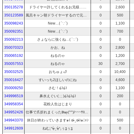
350135278
ドライヤー許してくれるお兄様……
0
2,600
350123589
風呂キャン朝ドライヤーするので元気だけ分けて。おはよう
0
500
350098243
New…( ´∵`)
0
1,100
350092351
New…( ´∵`)
0
700
350092213
さょならに強くね…( ´∵`)
0
0
350070323
かお、ね
0
2,800
350065192
ねるのゃ
0
1,200
350057553
ねるのゃ
30
2,700
350032525
おちゅょ🛁
0
10,400
350016427
すいっち2ほしいのにね
0
4,600
350009250
さむ！໒꒱໒꒱
0
1,100
349996519
鼻水えぐい( ; ; )໒꒱໒꒱໒꒱
0
200
349958354
花粉人生はじまり
0
0
349952426
仕事で爪折れまくった‪𝐃𝐚𝐲‬(^^)/~~~ｻﾖｰﾅﾗｰ
0
0
349943370
休日が終わっていきます๑꒰ o̴̶̷᷄ ·̭ o̴̶̷᷅ ꒱๑ﾆｬﾝ
0
500
349912609
ねむ₍ᐢᵒ̴̶̷̥́ ·̮ ᵒ̴̶̷̥́ ᐢ₎ぅʓぅʓ
0
0