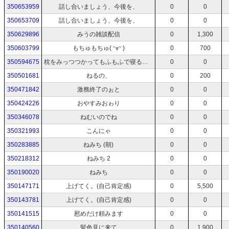
350653959
話し合いましょう、今後を、
0
0
350653709
話し合いましょう、今後を、
0
0
350629896
みうの雑談配信
0
1,300
350603799
もちゅもちゅ( ᵔᢦᵔ )
0
700
350594675
枕をみっつつかってもふもふで寝ると気持ちいいねというライフハック
0
0
350501681
ねるの、
0
200
350471842
激務終了のぉと
0
0
350424226
おやすみおゎり
0
0
350346078
ねむいのでね
0
0
350321993
こんにゃ
0
0
350283885
ねみち (朝)
0
0
350218312
ねみち 2
0
0
350190020
ねみち
0
0
350147171
上げてく。(自己肯定感)
0
5,500
350143781
上げてく。(自己肯定感)
0
0
350141515
慰めだけ頼みます
0
0
350140560
髪色見に来て
0
1,900