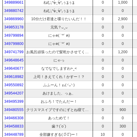
349889661
ねむ₍ᐢᵒ̴̶̷̥́ ·̮ ᵒ̴̶̷̥́ ᐢ₎ぅʓぅʓ
0
1,000
349880742
ねむ₍ᐢᵒ̴̶̷̥́ ·̮ ᵒ̴̶̷̥́ ᐢ₎ぅʓぅʓ
0
0
349869960
10分だけ君達と喋りたいんだ！！
0
2,900
349853178
元気？ᴗ ̫ ᴗ
0
0
349799894
にゃฅ( ˙꒳​˙ ฅ)
0
0
349799800
にゃฅ( ˙꒳​˙ ฅ)
0
0
349741799
お風呂頑張ったので髪乾かさせてください！
0
1,200
349648645
にゃっ
0
0
349640677
なでなでしますわ> ̫ <
0
0
349618982
上司！きえてくれ！かすー！？
0
0
349550892
ふふーん！ゎ( ◜ᴗ◝ )
0
0
349544207
あけました、っぁ、
0
0
349495399
おふろ！でたんだー！
0
0
349480555
クリスマスイブですのにずとね寝ているfin
0
900
349466308
あっためて！
0
0
349458833
歯？(`o´)
0
300
349448789
全部嫌すぎる( ･᷅-･᷄ )ー！
10
0