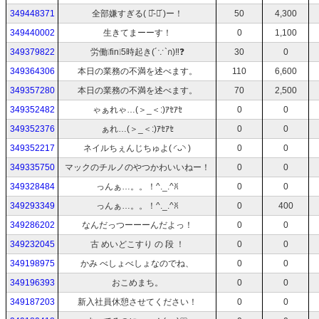
349448371
全部嫌すぎる( ･᷅-･᷄ )ー！
50
4,300
349440002
生きてまーーす！
0
1,100
349379822
労働❕fin❕5時起き(´∵`ก)‼️❓
30
0
349364306
本日の業務の不満を述べます。
110
6,600
349357280
本日の業務の不満を述べます。
70
2,500
349352482
ゃぁれゃ…(＞_＜:)ｱｾｱｾ
0
0
349352376
ぁれ…(＞_＜:)ｱｾｱｾ
0
0
349352217
ネイルちぇんじちゅよ( ◜ᴗ◝ )
0
0
349335750
マックのチルノのやつかわいいねー！
0
0
349328484
っんぁ…。。！^._.^ꐦ
0
0
349293349
っんぁ…。。！^._.^ꐦ
0
400
349286202
なんだっつーーーんだよっ！
0
0
349232045
古 めいどこすり の 段 ！
0
0
349198975
かみ べしょべしょなのでね、
0
0
349196393
おこめまち。
0
0
349187203
新入社員休憩させてください！
0
0