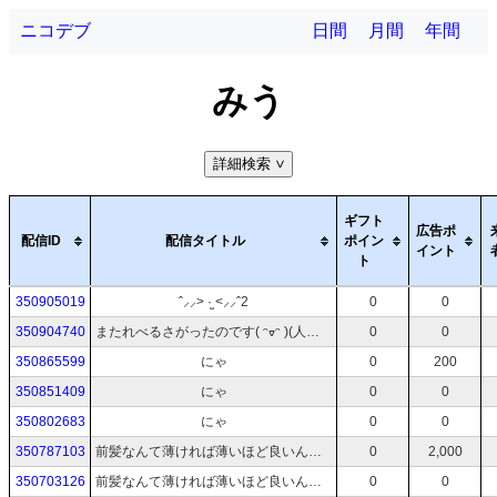
ニコデブ
日間
月間
年間
みう
詳細検索
>
ギフト
広告ポ
配信ID
配信タイトル
ポイン
イント
ト
350905019
ˆ⸝⸝> ·̫ <⸝⸝ˆ2
0
0
350904740
またれべるさがったのです( ᵔᢦᵔ )(人としての)
0
0
350865599
にゃ
0
200
350851409
にゃ
0
0
350802683
にゃ
0
0
350787103
前髪なんて薄ければ薄いほど良いんでね
0
2,000
350703126
前髪なんて薄ければ薄いほど良いんでね
0
0