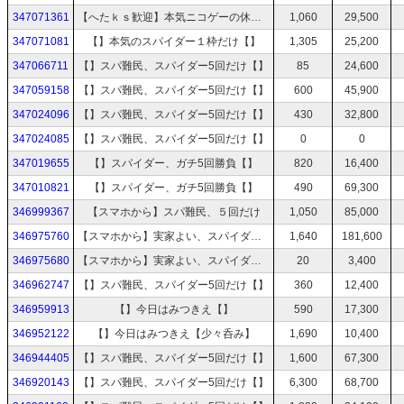
347071361
【へたｋｓ歓迎】本気ニコゲーの休憩所【ゲーム貼って】
1,060
29,500
347071081
【】本気のスパイダー１枠だけ【】
1,305
25,200
347066711
【】スパ難民、スパイダー5回だけ【】
85
24,600
347059158
【】スパ難民、スパイダー5回だけ【】
600
45,900
347024096
【】スパ難民、スパイダー5回だけ【】
430
32,800
347024085
【】スパ難民、スパイダー5回だけ【】
0
0
347019655
【】スパイダー、ガチ5回勝負【】
820
16,400
347010821
【】スパイダー、ガチ5回勝負【】
490
69,300
346999367
【スマホから】スパ難民、５回だけ
1,050
85,000
346975760
【スマホから】実家よい、スパイダー５回勝負
1,640
181,600
346975680
【スマホから】実家よい、スパイダー５回勝負
20
3,400
346962747
【】スパ難民、スパイダー5回だけ【】
360
12,400
346959913
【】今日はみつきえ【】
590
17,300
346952122
【】今日はみつきえ【少々呑み】
1,690
10,400
346944405
【】スパ難民、スパイダー5回だけ【】
1,600
67,300
346920143
【】スパ難民、スパイダー5回だけ【】
6,300
68,700