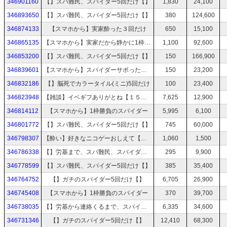
346901160
【】スパ難民、スパイダー5回だけ【】
1,830
24,100
346893650
【】スパ難民、スパイダー5回だけ【】
380
124,600
346874133
【スマホから】実家酔った３回だけ
650
15,100
346865135
【スマホから】実家だから静かに1枠スパイダやる
1,100
92,600
346853200
【】スパ難民、スパイダー5回だけ【】
150
166,900
346839601
【スマホから】スパイダーサボった分だけやって寝る
150
23,200
346832186
【】脳死でカラータイル(ミニ)5回だけ
100
23,400
346823948
【雑談】イベギフありがとね【１５分だけ】
7,625
12,900
346814112
【スマホから】1枠勝負のスパイダー
5,995
6,100
346801772
【】スパ難民、スパイダー5回だけ【】
745
60,000
346798307
【酔い】好きなニコゲーおしえて【１枠だけ】
1,060
1,500
346786338
【】労基まで、スパ難民、スパイダー5回だけ【】
295
9,900
346778599
【】スパ難民、スパイダー5回だけ【】
385
35,400
346764752
【】ガチのスパイダー5回だけ【】
6,705
26,900
346745408
【スマホから】1枠勝負のスパイダー
370
39,700
346738035
【】労基から連絡くるまで、スパイダー難民【】
6,335
34,600
346731346
【】ガチのスパイダー5回だけ【】
12,410
68,300