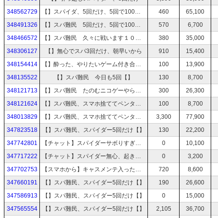
348562729
【】スパイダ、5回だけ、5回で100いく【】
460
65,100
348491326
【】スパ難民 5回だけ、5回で100いく【】
570
6,700
348466572
【】スパ難民 久々に戦います１００秒の壁と【】
380
35,000
348306127
【】無心でスパ3回だけ、朝早いから
910
15,400
348154414
【】酔った、やりたいゲーム付き合って
100
13,900
348135522
【】スパ難民 今日も5回【】
130
8,700
348121713
【】スパ難民 たのむニコゲーやらせて5回【】
300
26,300
348121624
【】スパ難民、スマホ捨ててペンタブでやる5回【】
100
8,700
348013829
【】スパ難民、スマホ捨ててペンタブでやる5回【】
3,300
77,900
347823518
【】スパ難民、スパイダー5回だけ【】
130
22,200
347742801
【チャット】スパイダーサボりすぎたから5回だけ
0
10,100
347717222
【チャット】スパイダー無心、起きるの早いのに寝そうだから5回だけ付き合って
0
3,200
347702753
【スマホから】キャスメンテ入ったから10分だけ雑談させて
720
8,600
347660191
【】スパ難民、スパイダー5回だけ【】
190
26,600
347586913
【】スパ難民、スパイダー5回だけ【】
0
15,000
347565554
【】スパ難民、スパイダー5回だけ【】
2,105
36,700