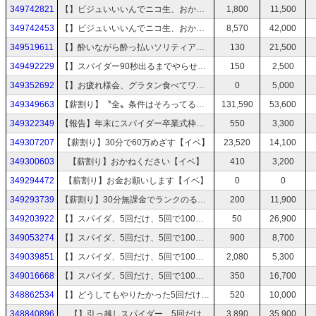
349742821
【】ビジュいいいんでニコ生、おかねください
1,800
11,500
349742453
【】ビジュいいいんでニコ生、おかねください
8,570
42,000
349519611
【】酔いながら酔っ払いソリティアけすわく
130
21,500
349492229
【】スパイダー90秒出るまでやらせて 5回だけ
150
2,500
349352692
【】お疲れ様会、グラタン食べてワイン飲んで寝る枠
0
5,000
349349663
【薪割り】〝全〟条件はそろってる１５０万出す枠【イベ】
131,590
53,600
349322349
【報告】年末にスパイダー卒業式枠とります【5回だけ】
550
3,300
349307207
【薪割り】30分で60万めざす【イベ】
23,520
14,100
349300603
【薪割り】おかねください【イベ】
410
3,200
349294472
【薪割り】お金お願いします【イベ】
0
0
349293739
【薪割り】30分無課金でランクのる枠【イベ】
200
11,900
349203922
【】スパイダ、5回だけ、5回で100いく【】
50
26,900
349053274
【】スパイダ、5回だけ、5回で100いく【】
900
8,700
349039851
【】スパイダ、5回だけ、5回で100いく【】
2,080
5,300
349016668
【】スパイダ、5回だけ、5回で100いく【】
350
16,700
348862534
【】どうしてもやりたかった5回だけ スパイダー
520
10,000
348840896
【】引っ越しスパイダー、5回だけ
3,890
35,900