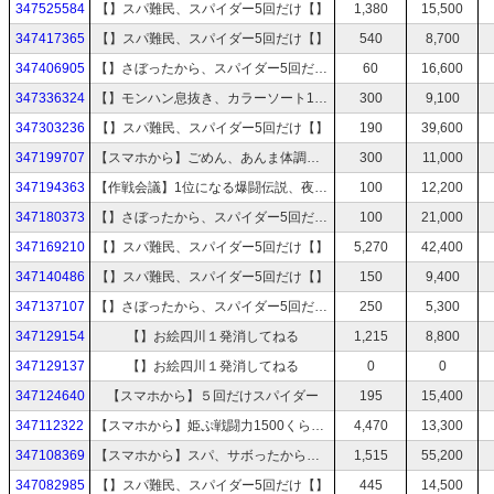
347525584
【】スパ難民、スパイダー5回だけ【】
1,380
15,500
347417365
【】スパ難民、スパイダー5回だけ【】
540
8,700
347406905
【】さぼったから、スパイダー5回だけ【】
60
16,600
347336324
【】モンハン息抜き、カラーソート15分だけ
300
9,100
347303236
【】スパ難民、スパイダー5回だけ【】
190
39,600
347199707
【スマホから】ごめん、あんま体調良くなさそうで1枠だけ
300
11,000
347194363
【作戦会議】1位になる爆闘伝説、夜露死苦【1時間目】
100
12,200
347180373
【】さぼったから、スパイダー5回だけ【】
100
21,000
347169210
【】スパ難民、スパイダー5回だけ【】
5,270
42,400
347140486
【】スパ難民、スパイダー5回だけ【】
150
9,400
347137107
【】さぼったから、スパイダー5回だけ【】
250
5,300
347129154
【】お絵四川１発消してねる
1,215
8,800
347129137
【】お絵四川１発消してねる
0
0
347124640
【スマホから】５回だけスパイダー
195
15,400
347112322
【スマホから】姫ぷ戦闘力1500くらい成長するまで付き合って
4,470
13,300
347108369
【スマホから】スパ、サボったから５回だけキメる
1,515
55,200
347082985
【】スパ難民、スパイダー5回だけ【】
445
14,500