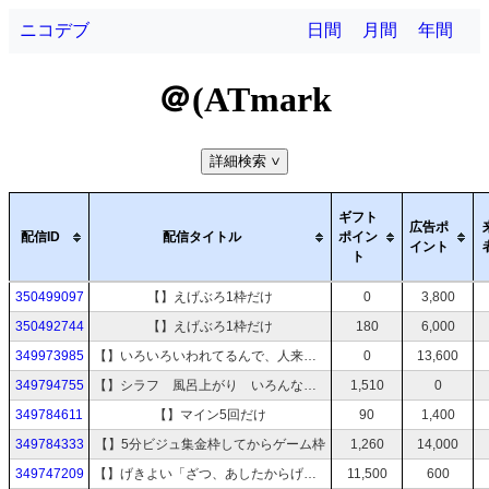
ニコデブ
日間
月間
年間
＠(ATmark
詳細検索
>
ギフト
広告ポ
配信ID
配信タイトル
ポイン
イント
ト
350499097
【】えげぶろ1枠だけ
0
3,800
350492744
【】えげぶろ1枠だけ
180
6,000
349973985
【】いろいろいわれてるんで、人来るまで
0
13,600
349794755
【】シラフ 風呂上がり いろんな噂の件
1,510
0
349784611
【】マイン5回だけ
90
1,400
349784333
【】5分ビジュ集金枠してからゲーム枠
1,260
14,000
349747209
【】げきよい「ざつ、あしたからげーむ5分
11,500
600