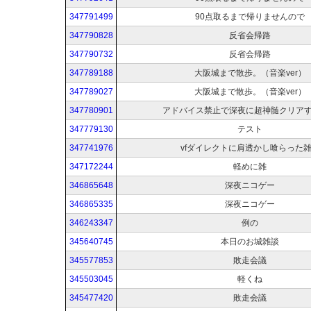
347791499
90点取るまで帰りませんので
347790828
反省会帰路
347790732
反省会帰路
347789188
大阪城まで散歩。（音楽ver）
347789027
大阪城まで散歩。（音楽ver）
347780901
アドバイス禁止で深夜に超神髄クリア
347779130
テスト
347741976
vfダイレクトに肩透かし喰らった
347172244
軽めに雑
346865648
深夜ニコゲー
346865335
深夜ニコゲー
346243347
例の
345640745
本日のお城雑談
345577853
敗走会議
345503045
軽くね
345477420
敗走会議