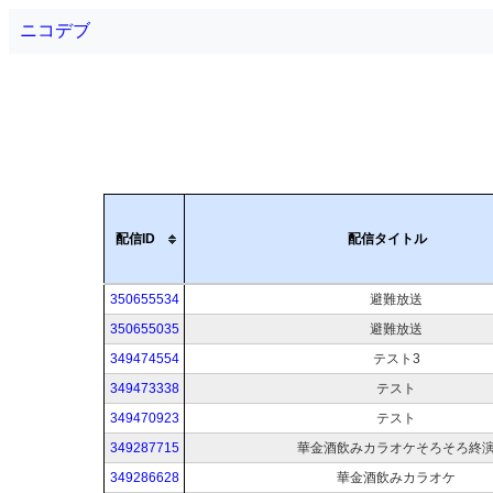
ニコデブ
配信ID
配信タイトル
350655534
避難放送
350655035
避難放送
349474554
テスト3
349473338
テスト
349470923
テスト
349287715
華金酒飲みカラオケそろそろ終
349286628
華金酒飲みカラオケ