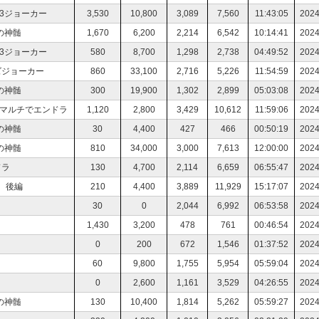
3ジョーカー
3,530
10,800
3,089
7,560
11:43:05
2024
の神髄
1,670
6,200
2,214
6,542
10:14:41
2024
3ジョーカー
580
8,700
1,298
2,738
04:49:52
2024
ズジョーカー
860
33,100
2,716
5,226
11:54:59
2024
の神髄
300
19,900
1,302
2,899
05:03:08
2024
ラマルチでエンドラ
1,120
2,800
3,429
10,612
11:59:06
2024
の神髄
30
4,400
427
466
00:50:19
2024
の神髄
810
34,000
3,000
7,613
12:00:00
2024
ドラ
130
4,700
2,114
6,659
06:55:47
2024
 後編
210
4,400
3,889
11,929
15:17:07
2024
30
0
2,044
6,992
06:53:58
2024
1,430
3,200
478
761
00:46:54
2024
0
200
672
1,546
01:37:52
2024
60
9,800
1,755
5,954
05:59:04
2024
0
2,600
1,161
3,529
04:26:55
2024
の神髄
130
10,400
1,814
5,262
05:59:27
2024