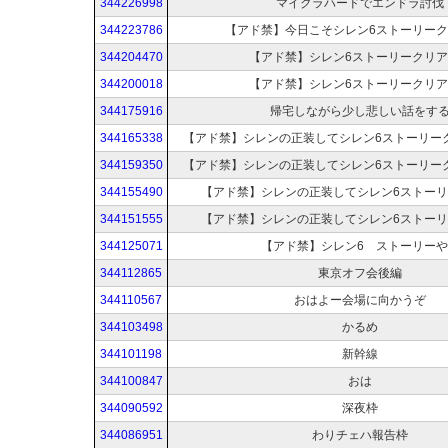
344226998
マイクラハードでエンドラ討伐
344223786
【アド禁】今日こそシレン6ストーリー
344204470
【アド禁】シレン6ストーリークリ
344200018
【アド禁】シレン6ストーリークリ
344175916
帰宅しながら少し悲しい話をす
344165338
【アド禁】シレンの正装してシレン6ストーリー
344159350
【アド禁】シレンの正装してシレン6ストーリー
344155490
【アド禁】シレンの正装してシレン6ストー
344151555
【アド禁】シレンの正装してシレン6ストー
344125071
【アド禁】シレン6 ストーリーや
344112865
東京オフ会後編
344110567
おはよー会場に向かうぞ
344103498
かるめ
344101198
新幹線
344100847
おは
344090592
深夜枠
344086951
わりチェハ報告枠