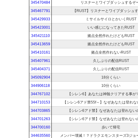
345470484
リスナーとワイプダッシュするぞー
345467791
【RUST】リスナーとワイプダッシュ
345429933
ミサイルサイロとかいくRUST
345423001
いい感じになってきたRUST
345421110
拠点全然作れたけどもRUST
345413659
拠点全然作れたけどもRUST
345410161
拠点全然作れないRUST
345407961
久しぶりの配信RUST
345404371
久しぶりの配信RUST
345092904
18分くらい
344906118
10分くらい
344767102
【シレン6】あなたは神髄クリアする事が
344710153
【シレン6アド禁55f～】なぜあなたは登れ
344703865
【シレン6アド禁】なぜあなたは登れない
344701263
【シレン6アド禁】なぜあなたは登れない
344700160
歩いて帰宅
344635560
メンバー壊滅！？ドラクエモンスターズ3ジョ