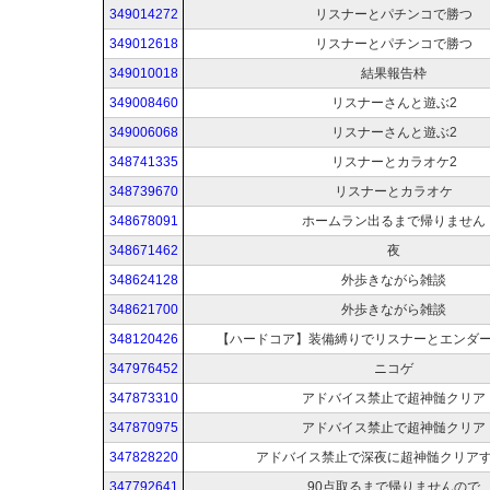
349014272
リスナーとパチンコで勝つ
349012618
リスナーとパチンコで勝つ
349010018
結果報告枠
349008460
リスナーさんと遊ぶ2
349006068
リスナーさんと遊ぶ2
348741335
リスナーとカラオケ2
348739670
リスナーとカラオケ
348678091
ホームラン出るまで帰りません
348671462
夜
348624128
外歩きながら雑談
348621700
外歩きながら雑談
348120426
【ハードコア】装備縛りでリスナーとエンダ
347976452
ニコゲ
347873310
アドバイス禁止で超神髄クリア
347870975
アドバイス禁止で超神髄クリア
347828220
アドバイス禁止で深夜に超神髄クリア
347792641
90点取るまで帰りませんので