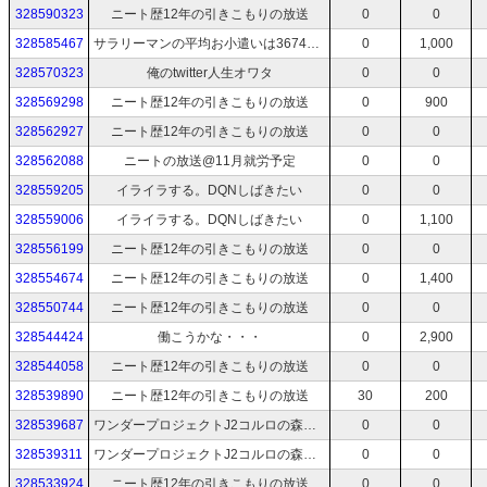
328590323
ニート歴12年の引きこもりの放送
0
0
328585467
サラリーマンの平均お小遣いは36747円
0
1,000
328570323
俺のtwitter人生オワタ
0
0
328569298
ニート歴12年の引きこもりの放送
0
900
328562927
ニート歴12年の引きこもりの放送
0
0
328562088
ニートの放送@11月就労予定
0
0
328559205
イライラする。DQNしばきたい
0
0
328559006
イライラする。DQNしばきたい
0
1,100
328556199
ニート歴12年の引きこもりの放送
0
0
328554674
ニート歴12年の引きこもりの放送
0
1,400
328550744
ニート歴12年の引きこもりの放送
0
0
328544424
働こうかな・・・
0
2,900
328544058
ニート歴12年の引きこもりの放送
0
0
328539890
ニート歴12年の引きこもりの放送
30
200
328539687
ワンダープロジェクトJ2コルロの森のジョゼット
0
0
328539311
ワンダープロジェクトJ2コルロの森のジョゼット
0
0
328533924
ニート歴12年の引きこもりの放送
0
0