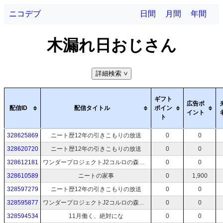
ニコデブ
日間
月間
年間
木漏れ日おじさん
詳細検索
>
ギフト
広告ポ
配信ID
配信タイトル
ポイン
イント
ト
328625869
ニート歴12年の引きこもりの放送
0
0
328620720
ニート歴12年の引きこもりの放送
0
0
328612181
ワンダープロジェクトJ2コルロの森のジョゼット
0
0
328610589
ニートの家事
0
1,900
328597279
ニート歴12年の引きこもりの放送
0
0
328595877
ワンダープロジェクトJ2コルロの森のジョゼット
0
0
328594534
11月働く、絶対にな
0
0