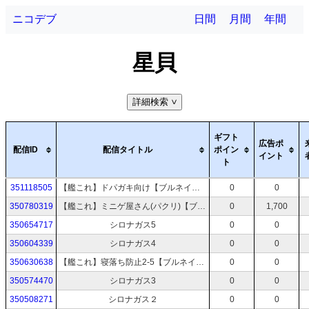
ニコデブ
日間
月間
年間
星貝
詳細検索
>
ギフト
広告ポ
配信ID
配信タイトル
ポイン
イント
ト
351118505
【艦これ】ドパガキ向け【ブルネイ泊地】
0
0
350780319
【艦これ】ミニゲ屋さん(パクリ)【ブルネイ泊地】
0
1,700
350654717
シロナガス5
0
0
350604339
シロナガス4
0
0
350630638
【艦これ】寝落ち防止2-5【ブルネイ泊地】
0
0
350574470
シロナガス3
0
0
350508271
シロナガス２
0
0