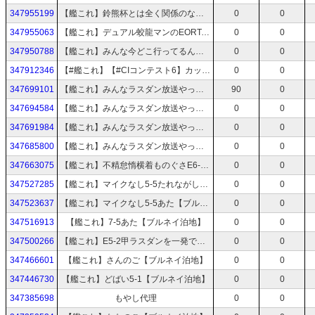
347955199
【艦これ】鈴熊杯とは全く関係のない第五海域あた[スラム組]【ブルネイ泊地】
0
0
347955063
【艦これ】デュアル蛟龍マンのEORTA【鈴熊杯】
0
0
347950788
【艦これ】みんな今どこ行ってるん？【ブルネイ泊地】
0
0
347912346
【#艦これ】【#CIコンテスト6】カットインコンテスト6：イミテーション【#KanColle】【本走】
0
0
347699101
【艦これ】みんなラスダン放送やってるし俺やんなくてもよくね？4【ブルネイ泊地】
90
0
347694584
【艦これ】みんなラスダン放送やってるし俺やんなくてもよくね？3【ブルネイ泊地】
0
0
347691984
【艦これ】みんなラスダン放送やってるし俺やんなくてもよくね？2【ブルネイ泊地】
0
0
347685800
【艦これ】みんなラスダン放送やってるし俺やんなくてもよくね？【ブルネイ泊地】
0
0
347663075
【艦これ】不精怠惰横着ものぐさE6-3ラスダン【ブルネイ泊地】
0
0
347527285
【艦これ】マイクなし5-5たれながし【ブルネイ泊地】
0
0
347523637
【艦これ】マイクなし5-5あた【ブルネイ泊地】
0
0
347516913
【艦これ】7-5あた【ブルネイ泊地】
0
0
347500266
【艦これ】E5-2甲ラスダンを一発でクリアして星貝最強を証明する放送【ブルネイ泊地】
0
0
347466601
【艦これ】さんのご【ブルネイ泊地】
0
0
347446730
【艦これ】どばい5-1【ブルネイ泊地】
0
0
347385698
もやし代理
0
0