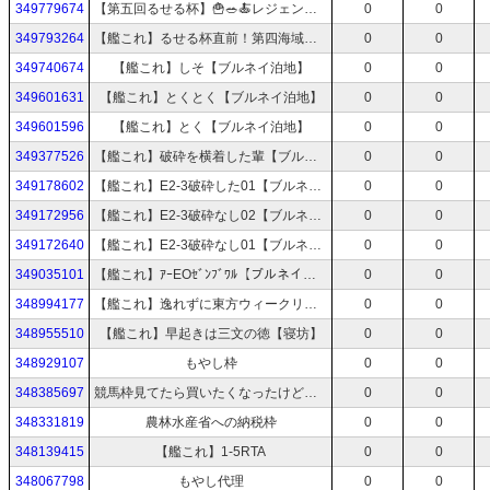
349779674
【第五回るせる杯】🍟🥗🍝レジェンド徳盛スイーツパラダイス🍈🍛🍙 第4海域【艦これ】
0
0
349793264
【艦これ】るせる杯直前！第四海域公開試走！【🍟🥗🍝レジェンド徳盛スイーツパラダイス🍈🍛🍙 】
0
0
349740674
【艦これ】しそ【ブルネイ泊地】
0
0
349601631
【艦これ】とくとく【ブルネイ泊地】
0
0
349601596
【艦これ】とく【ブルネイ泊地】
0
0
349377526
【艦これ】破砕を横着した輩【ブルネイ泊地】
0
0
349178602
【艦これ】E2-3破砕した01【ブルネイ泊地】
0
0
349172956
【艦これ】E2-3破砕なし02【ブルネイ泊地】
0
0
349172640
【艦これ】E2-3破砕なし01【ブルネイ泊地】
0
0
349035101
【艦これ】ｱｰEOｾﾞﾝﾌﾞﾜﾙ【ブルネイ泊地】
0
0
348994177
【艦これ】逸れずに東方ウィークリーを逃げ切る枠【ブルネイ泊地】
0
0
348955510
【艦これ】早起きは三文の徳【寝坊】
0
0
348929107
もやし枠
0
0
348385697
競馬枠見てたら買いたくなったけど残高500円しか残ってなかった
0
0
348331819
農林水産省への納税枠
0
0
348139415
【艦これ】1-5RTA
0
0
348067798
もやし代理
0
0