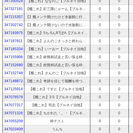
347350524
【艦これ】ななのご【ブルネイ泊地】
0
0
347327181
【艦これ】釘三隈にゃーん【ブルネイ泊地】
0
0
347215357
【】艦メンテ開けたけど水族館に行く【】
0
0
347202742
【】艦メンテ開けないので水族館に行く【】
0
0
347193975
【艦これ】5ち-5んRTぽA【ブルネイ泊地】
0
0
347187811
【艦これ】よんのごさっさと終わらせて大魔神へ流れる枠【ブルネイ泊地】
0
0
347185334
【艦これ】いーおー【ブルネイ泊地】
0
0
347155906
【艦これ】鈴熊杯試走と言い張る枠【ブルネイ泊地】
0
0
347152680
【艦これ】鈴熊杯試走と言い張る枠【ブルネイ泊地】
0
0
347152748
【艦これ】さんのご【ブルネイ泊地】
0
0
347148872
【艦これ】奇跡を信じて報酬を待つ。あと戦果確認【ブルネイ泊地】
0
0
347125914
【艦これ】てすと【ブルネイ泊地】
0
0
347078578
【艦これ】3-5【ブルネイ泊地】
0
0
347077317
【艦これ】筍志【ブルネイ泊地】
0
0
347071326
【艦これ】ちかれた・。・【ブルネイ泊地】
0
0
347055209
枠テスト
0
0
347023409
うんち
0
0