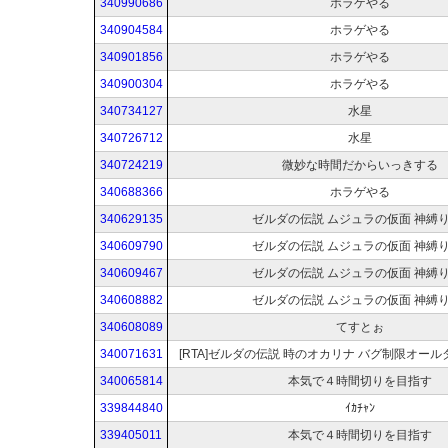
340990686
ホラゲやる
340904584
ホラゲやる
340901856
ホラゲやる
340900304
ホラゲやる
340734127
水星
340726712
水星
340724219
微妙な時間だからいっきする
340688366
ホラゲやる
340629135
ゼルダの伝説 ムジュラの仮面 神縛り
340609790
ゼルダの伝説 ムジュラの仮面 神縛り
340609467
ゼルダの伝説 ムジュラの仮面 神縛り
340608882
ゼルダの伝説 ムジュラの仮面 神縛り
340608089
てすとぉ
340071631
[RTA]ゼルダの伝説 時のオカリナ バグ制限オール
340065814
本気で４時間切りを目指す
339844840
ｲｶﾁｬﾝ
339405011
本気で４時間切りを目指す