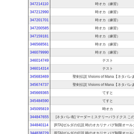
347214110
時オカ（練習）
347212990
時オカ（練習）
347201701
時オカ（練習）
347200585
時オカ（練習）
347159181
時オカ（練習）
346568561
時オカ（練習）
346079990
時オカ（練習）
346014749
テスト
346014314
テスト
345683469
聖剣伝説 Visions of Mana【ネタバ
345674737
聖剣伝説 Visions of Mana【ネタバ
345669365
てすと
345484590
てすと
345095819
時オカ
344847655
[ネタバレ有] マーダーミステリーパラドクス こ
344840114
[RTA]ゼルダの伝説 時のオカリナ バグ制限オー
344838729
[RTA]ゼルダの伝説 時のオカリナ バグ制限オー