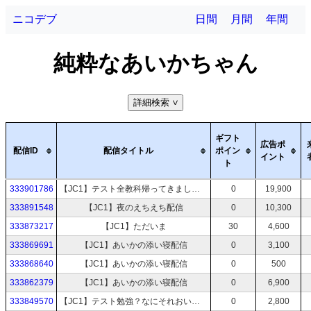
ニコデブ
日間
月間
年間
純粋なあいかちゃん
詳細検索
>
ギフト
広告ポ
配信ID
配信タイトル
ポイン
イント
ト
333901786
【JC1】テスト全教科帰ってきました。
0
19,900
333891548
【JC1】夜のえちえち配信
0
10,300
333873217
【JC1】ただいま
30
4,600
333869691
【JC1】あいかの添い寝配信
0
3,100
333868640
【JC1】あいかの添い寝配信
0
500
333862379
【JC1】あいかの添い寝配信
0
6,900
333849570
【JC1】テスト勉強？なにそれおいしいの？
0
2,800