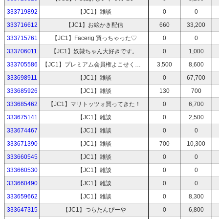
333719892
【JC1】雑談
0
0
333716612
【JC1】お絵かき配信
660
33,200
333715761
【JC1】Facerig 買っちゃった♡
0
0
333706011
【JC1】奴隷ちゃん大好きです。
0
1,000
333705586
【JC1】プレミアム会員権よこせください。
3,500
8,600
333698911
【JC1】雑談
0
67,700
333685926
【JC1】雑談
130
700
333685462
【JC1】マリトッツォ買ってきた！
0
6,700
333675141
【JC1】雑談
0
2,500
333674467
【JC1】雑談
0
0
333671390
【JC1】雑談
700
10,300
333660545
【JC1】雑談
0
0
333660530
【JC1】雑談
0
0
333660490
【JC1】雑談
0
0
333659662
【JC1】雑談
0
8,300
333647315
【JC1】つらたんぴーや
0
6,800