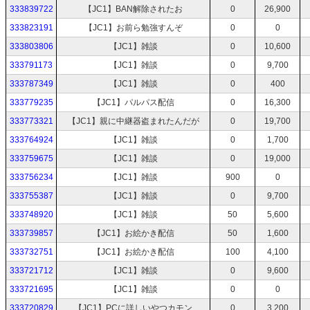
333839722
【JC1】BAN解除されたお
0
26,900
333823191
【JC1】お前ら勉強すんぞ
0
0
333803806
【JC1】雑談
0
10,600
333791173
【JC1】雑談
0
9,700
333787349
【JC1】雑談
0
400
333779235
【JC1】パルパス配信
0
16,300
333773321
【JC1】親に中継器盗まれたんだが
0
19,700
333764924
【JC1】雑談
0
1,700
333759675
【JC1】雑談
0
19,000
333756234
【JC1】雑談
900
0
333755387
【JC1】雑談
0
9,700
333748920
【JC1】雑談
50
5,600
333739857
【JC1】お絵かき配信
50
1,600
333732751
【JC1】お絵かき配信
100
4,100
333721712
【JC1】雑談
0
9,600
333721695
【JC1】雑談
0
0
333720829
【JC1】PCに詳しいやつカモン
0
3,200