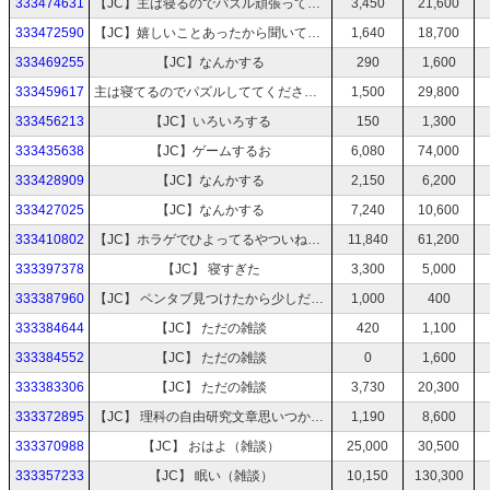
333474631
【JC】主は寝るのでパズル頑張ってください
3,450
21,600
333472590
【JC】嬉しいことあったから聞いてほしいｗ
1,640
18,700
333469255
【JC】なんかする
290
1,600
333459617
主は寝てるのでパズルしててください。
1,500
29,800
333456213
【JC】いろいろする
150
1,300
333435638
【JC】ゲームするお
6,080
74,000
333428909
【JC】なんかする
2,150
6,200
333427025
【JC】なんかする
7,240
10,600
333410802
【JC】ホラゲでひよってるやついねぇよなぁぁぁぁぁ
11,840
61,200
333397378
【JC】 寝すぎた
3,300
5,000
333387960
【JC】 ペンタブ見つけたから少しだけお絵かき
1,000
400
333384644
【JC】 ただの雑談
420
1,100
333384552
【JC】 ただの雑談
0
1,600
333383306
【JC】 ただの雑談
3,730
20,300
333372895
【JC】 理科の自由研究文章思いつかん（ヘルプミー）
1,190
8,600
333370988
【JC】 おはよ（雑談）
25,000
30,500
333357233
【JC】 眠い（雑談）
10,150
130,300