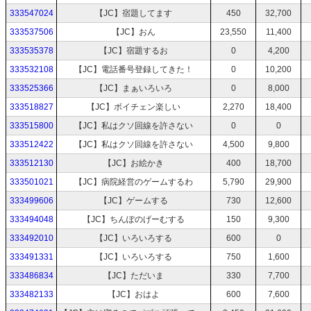
333547024
【JC】宿題してます
450
32,700
333537506
【JC】おん
23,550
11,400
333535378
【JC】宿題するお
0
4,200
333532108
【JC】電話番号登録してきた！
0
10,200
333525366
【JC】まぁいろいろ
0
8,000
333518827
【JC】ボイチェン楽しい
2,270
18,400
333515800
【JC】私はクソ回線を許さない
0
0
333512422
【JC】私はクソ回線を許さない
4,500
9,800
333512130
【JC】お絵かき
400
18,700
333501021
【JC】病院経営のゲームするわ
5,790
29,900
333499606
【JC】ゲームする
730
12,600
333494048
【JC】ちんぽのげーむする
150
9,300
333492010
【JC】いろいろする
600
0
333491331
【JC】いろいろする
750
1,600
333486834
【JC】ただいま
330
7,700
333482133
【JC】おはよ
600
7,600