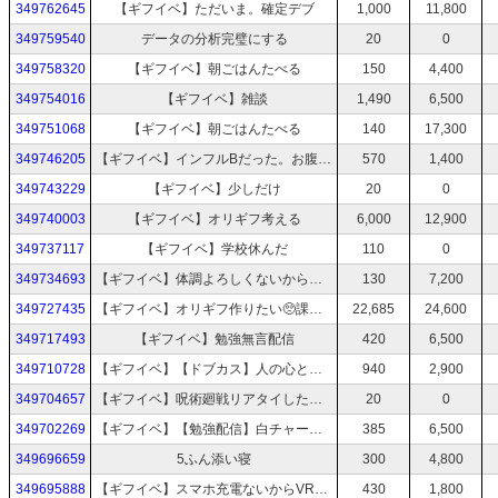
349762645
【ギフイベ】ただいま。確定デブ
1,000
11,800
349759540
データの分析完璧にする
20
0
349758320
【ギフイベ】朝ごはんたべる
150
4,400
349754016
【ギフイベ】雑談
1,490
6,500
349751068
【ギフイベ】朝ごはんたべる
140
17,300
349746205
【ギフイベ】インフルBだった。お腹空くまでニコゲーしようかな
570
1,400
349743229
【ギフイベ】少しだけ
20
0
349740003
【ギフイベ】オリギフ考える
6,000
12,900
349737117
【ギフイベ】学校休んだ
110
0
349734693
【ギフイベ】体調よろしくないから少し作業してねる
130
7,200
349727435
【ギフイベ】オリギフ作りたい🥺課題終わらせるだけの配信
22,685
24,600
349717493
【ギフイベ】勉強無言配信
420
6,500
349710728
【ギフイベ】【ドブカス】人の心とかないんか配信（雑談）
940
2,900
349704657
【ギフイベ】呪術廻戦リアタイした人いる？
20
0
349702269
【ギフイベ】【勉強配信】白チャートのベクトルで詰んでる私を助けて
385
6,500
349696659
5ふん添い寝
300
4,800
349695888
【ギフイベ】スマホ充電ないからVRで雑談。ねむいからすこしだけ。
430
1,800