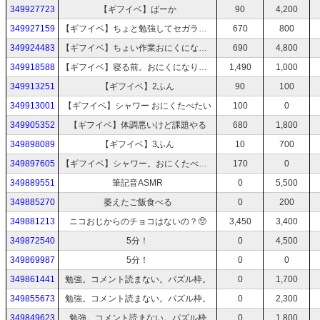
349927723
【ギフイベ】ばーか
90
4,200
349927159
【ギフイベ】ちょと勉強してセガラッキーくじ引く
670
800
349924483
【ギフイベ】ちょい作業おにくになりたい
690
4,800
349918588
【ギフイベ】寝る前。おにくになりたい
1,490
1,000
349913251
【ギフイベ】2ふん
90
100
349913001
【ギフイベ】シャワー おにくたべたい
100
0
349905352
【ギフイベ】体調悪いけど課題やる
680
1,800
349898089
【ギフイベ】3ふん
10
700
349897605
【ギフイベ】シャワー。おにくたべたい
170
0
349889551
筆記音ASMR
0
5,500
349885270
萎えたご飯食べる
0
200
349881213
ニコおじからのチョコはないの？🥺
3,450
3,400
349872540
5分！
0
4,500
349869987
5分！
0
0
349861441
勉強。コメント読まない。パズル枠。
0
1,700
349855673
勉強。コメント読まない。パズル枠。
0
2,300
349849623
勉強。コメント読まない。パズル枠
0
1,800