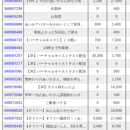
349608893
【VRC】今日のあいかさんめちゃめちゃかわいいから来て！！
1,180
27,600
349607258
作業枠
0
400
349603236
お布団
0
0
349600888
あいかアバターをかわいくして初見をだましたい
650
1,400
349596486
呪術よかった5分話して寝る
0
400
349594722
【バーチャルキャスト】くそ眠い 起きたい
700
7,200
349588493
23時まで作業雑
0
0
349587257
【JK】バーチャルキャストテスト配信
30,300
1,700
349587177
【JK】バーチャルキャストテスト配信
0
0
349587060
【JK】バーチャルキャストテスト配信
0
300
349581281
塾終わりのあいかさん。物欲を抑えてとりあえずシャワー
0
1,100
349579060
【JK】テスト終わったよ
0
14,200
349575096
学年一位のあいかさん課題終わらず諦めて風呂
0
100
349571651
ご飯食べてる
0
600
349568526
【ギフイベ】みんなありがとねー！！！！！あいかさん2位！！！
90
10,600
349567932
【ギフイベ】ギフイベ最終日！！みんな集まれー！！
9,500
17,400
349559430
【ギフイベ】雑談はいしん。2位を死守したい。
3,460
6,700