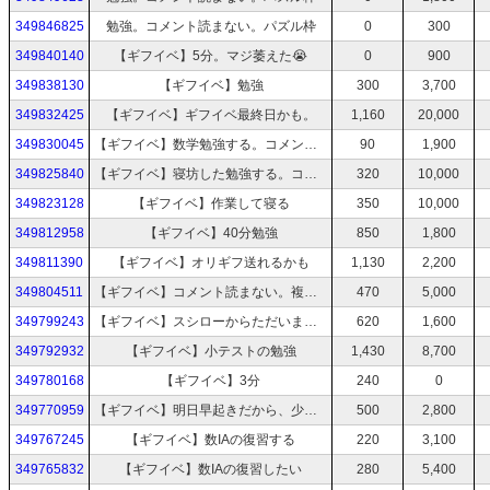
349846825
勉強。コメント読まない。パズル枠
0
300
349840140
【ギフイベ】5分。マジ萎えた😭
0
900
349838130
【ギフイベ】勉強
300
3,700
349832425
【ギフイベ】ギフイベ最終日かも。
1,160
20,000
349830045
【ギフイベ】数学勉強する。コメント読まない。
90
1,900
349825840
【ギフイベ】寝坊した勉強する。コメント読まない。
320
10,000
349823128
【ギフイベ】作業して寝る
350
10,000
349812958
【ギフイベ】40分勉強
850
1,800
349811390
【ギフイベ】オリギフ送れるかも
1,130
2,200
349804511
【ギフイベ】コメント読まない。複素数平面完璧にする。
470
5,000
349799243
【ギフイベ】スシローからただいま。勉強します。
620
1,600
349792932
【ギフイベ】小テストの勉強
1,430
8,700
349780168
【ギフイベ】3分
240
0
349770959
【ギフイベ】明日早起きだから、少しだけ確率の問題やって寝る
500
2,800
349767245
【ギフイベ】数IAの復習する
220
3,100
349765832
【ギフイベ】数IAの復習したい
280
5,400