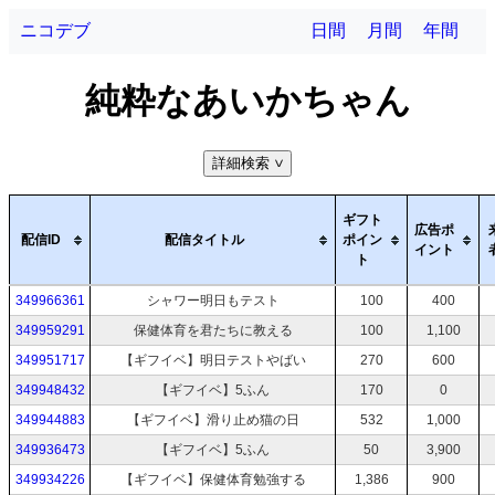
ニコデブ
日間
月間
年間
純粋なあいかちゃん
詳細検索
>
ギフト
広告ポ
配信ID
配信タイトル
ポイン
イント
ト
349966361
シャワー明日もテスト
100
400
349959291
保健体育を君たちに教える
100
1,100
349951717
【ギフイベ】明日テストやばい
270
600
349948432
【ギフイベ】5ふん
170
0
349944883
【ギフイベ】滑り止め猫の日
532
1,000
349936473
【ギフイベ】5ふん
50
3,900
349934226
【ギフイベ】保健体育勉強する
1,386
900