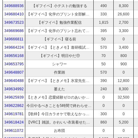
349688936
【ギフイベ】小テストの勉強する
490
8,300
349680410
【ギフイベ】化学のプリント全部解けるようになるまで
330
26,600
349673523
【ギフイベ】勉強作業配信
1,815
2,700
349669686
【ギフイベ】化学のプリント忘れて萎えたから別の勉強する
395
3,300
349666811
【ギフイベ】寝る前
50
0
349664224
【ギフイベ】【ときメモ】進研模試ひどかったからとりあえず恋愛して落ち着く
570
3,400
349656168
【ギフイベ】明日やだ🥺
70
800
349653795
シャワー
50
900
349648807
作業雑
570
0
349640488
【ギフイベ】【ときメモ】氷室先生と結婚したい。
390
12,800
349634992
萎えた
240
8,300
349625939
【ときメモ】恋愛経験ゼロのあいかさんが恋をする。
0
32,500
349622862
今日やるべきことを5時間で終わらせたい
0
0
349619781
【歌枠】今日カラオケで歌えなかった曲歌う
300
0
349618424
【VRC】雑談。かわいい衣装着せたからみんな来て
860
5,200
349611072
お布団
0
0