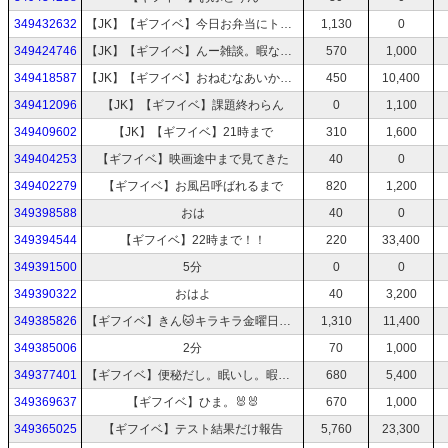
349432632
【JK】【ギフイベ】今日お弁当にトマト入ってなかった！！うれしい！！！
1,130
0
349424746
【JK】【ギフイベ】んー雑談。暇な人おいで雑談しよちゅ
570
1,000
349418587
【JK】【ギフイベ】おねむなあいかさんとお話しよ
450
10,400
349412096
【JK】【ギフイベ】課題終わらん
0
1,100
349409602
【JK】【ギフイベ】21時まで
310
1,600
349404253
【ギフイベ】映画途中まで見てきた
40
0
349402279
【ギフイベ】お風呂呼ばれるまで
820
1,200
349398588
おは
40
0
349394544
【ギフイベ】22時まで！！
220
33,400
349391500
5分
0
0
349390322
おはよ
40
3,200
349385826
【ギフイベ】きん🐱キラキラ金曜日！！！
1,310
11,400
349385006
2分
70
1,000
349377401
【ギフイベ】便秘だし。眠いし。暇だし。雑談しよう。
680
5,400
349369637
【ギフイベ】ひま。🐰🐰
670
1,000
349365025
【ギフイベ】テスト結果だけ報告
5,760
23,300