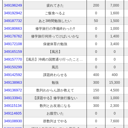
349196249
疲れてきた
200
7,000
349192942
ご飯食べるよ
0
1,600
349187732
あと3時間勉強したい
50
1,500
349180663
修学旅行の準備終わった‼️
0
1,000
349176762
修学旅行何持ってけばいいかな
0
1,400
349172108
保健体育の勉強
0
3,400
349165159
【風呂】
0
0
349157770
【風呂】沖縄の国際通り行ったことある人いる？
0
0
349150299
風呂
0
0
349142592
課題終わらせる
400
400
349138963
勉強
300
15,300
349136972
数列わからん誰か教えて
150
4,500
349133941
【課題やる】修学旅行服ない
600
1,000
349115134
数列とお友達になる
300
2,300
349114605
お腹空いた
0
0
349108930
群数列までやる
0
7,600