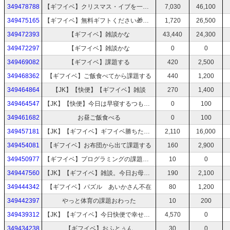
349478788
【ギフイベ】クリスマス・イブを一緒に過ごそう(´；ω；`)
7,030
46,100
349475165
【ギフイベ】無料ギフトください🎁🎁クリスマスイブでも課題するよ😭
1,720
26,500
349472393
【ギフイベ】雑談かな
43,440
24,300
349472297
【ギフイベ】雑談かな
0
0
349469082
【ギフイベ】課題する
420
2,500
349468362
【ギフイベ】ご飯食べてから課題する
440
1,200
349464864
【JK】【快便】【ギフイベ】雑談
270
1,400
349464547
【JK】【快便】今日は早寝するつもりだよ！！
0
100
349461682
お昼ご飯食べる
0
100
349457181
【JK】【ギフイベ】ギフイベ勝ちたい！！！
2,110
16,000
349454081
【ギフイベ】お布団から出て課題する
160
2,900
349450977
【ギフイベ】プログラミングの課題終わって嬉しい
10
0
349447560
【JK】【ギフイベ】雑談。今日お母さんからクリスマスプレゼントもらった。
190
2,100
349444342
【ギフイベ】パズル あいかさん不在
80
1,200
349442397
やっと体育の課題おわった
10
200
349439312
【JK】【ギフイベ】今日快便で幸せ。いや、嘘。
4,570
0
349434238
【ギフイベ】おふとぅん
30
0