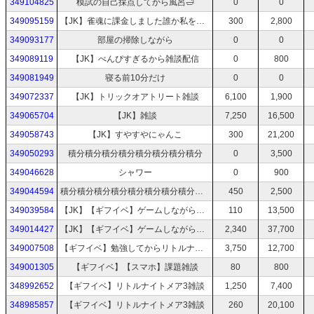
349104825
模試の自己採点してから風呂🛁
0
0
349095159
【JK】雀魂に課金しました誰か私を叱ってください雑談
300
2,800
349093177
部屋の掃除しながら
0
0
349089119
【JK】べんぴすぎるから雑談配信
0
800
349081949
寝る前10分だけ
0
0
349072337
【JK】トリックオアトリート雑談
6,100
1,900
349065704
【JK】雑談
7,250
16,500
349058743
【JK】すやすやにゃんこ
300
21,200
349050293
積分積分積分積分積分積分積分積分
0
3,500
349046628
シャワー
0
900
349044594
積分積分積分積分積分積分積分積分積分
450
2,500
349039584
【JK】【ギフイベ】ゲームしながら雑談
110
13,500
349014427
【JK】【ギフイベ】ゲームしながら雑談
2,340
37,700
349007508
【ギフイベ】勉強してからリトルナイトメア3
3,750
12,700
349001305
【ギフイベ】【スマホ】課題雑談
80
800
348992652
【ギフイベ】リトルナイトメア3雑談
1,250
7,400
348985857
【ギフイベ】リトルナイトメア3雑談
260
20,100