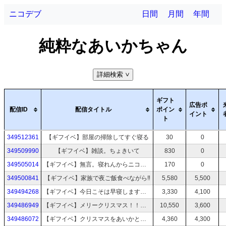
ニコデブ
日間
月間
年間
純粋なあいかちゃん
詳細検索
>
ギフト
広告ポ
配信ID
配信タイトル
ポイン
イント
ト
349512361
【ギフイベ】部屋の掃除してすぐ寝る
30
0
349509990
【ギフイベ】雑談。ちょきいて
830
0
349505014
【ギフイベ】無言。寝れんからニコゲー
170
0
349500841
【ギフイベ】家族で夜ご飯食べながら‼️
5,580
5,500
349494268
【ギフイベ】今日こそは早寝します！！！！！
3,330
4,100
349486949
【ギフイベ】メリークリスマス！！みんなおいで！！
10,550
3,600
349486072
【ギフイベ】クリスマスをあいかと過ごそう。
4,360
4,300