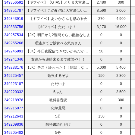
349356592
【ギフイベ】【GTA5】とりま大富豪になろうと思う。
2,480
300
349351787
【ギフイベ】この配信に大富豪はいませんか！！？？
8,590
2,000
349343919
【ギフイベ】あいかさんを慰める会
270
4,900
349333756
【ギフイベ】ただいま！！
3,170
16,000
349257534
【JK】明日から2週間ぐらい配信なしよ
0
0
349255266
眠過ぎてご飯食べる気おきん
0
0
349246993
【JK】今日夜配信できないかもだから今やる
50
0
349241346
友達から連絡来るまで雑談や！！
0
0
349233176
【JK】テスト終わった！！雑談しながら沖縄のしおり作る！！
5,000
5,400
349225457
勉強するぞよ
150
2,800
349223187
ただいま
0
0
349220332
5ふん
0
3,500
349218976
教科書音読
0
300
349215977
化学最悪
0
0
349212643
5分
150
0
349209836
教科書読むだけ
0
0
349205482
5分
0
0